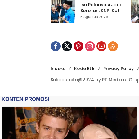
Kewilayahan
Isu Polarisasi Jadi
Dikebut
Sorotan, KNPI Kota
Sukabumi Ajak
5 Agustus 2026
Pemuda Perkuat
Nilai Kebangsaan
Indeks
Kode Etik
Privacy Policy
Sukabumiku@2024 by PT Mediaku Grup