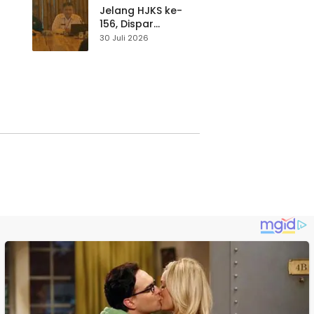
Waspada
Jelang HJKS ke-
156, Dispar
Kabupaten
30 Juli 2026
Sukabumi Perkuat
si
Promosi Wisata
Lewat Publikasi
Digital