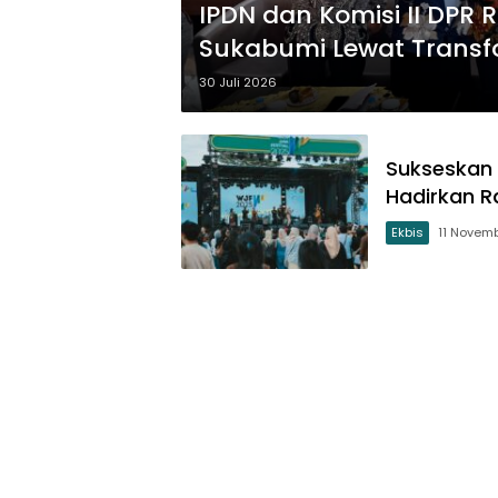
IPDN dan Komisi II DPR
Sukabumi Lewat Transfo
30 Juli 2026
Sukseskan 
Hadirkan R
Ekbis
11 Novem