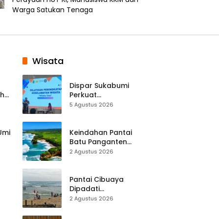
Warga Satukan Tenaga
Wisata
Dispar Sukabumi
ah
Perkuat
k
Keselamatan
5 Agustus 2026
Destinasi, SDM
Pariwisata Dibekali
Mitigasi hingga
 Umi
Keindahan Pantai
Teknik Evakuasi
Batu Panganten
Mulai Dilirik
2 Agustus 2026
Wisatawan Lokal
at
dan Luar Daerah
Pantai Cibuaya
Dipadati
Wisatawan,
2 Agustus 2026
Balawista Ingatkan
p di
Pengunjung Tetap