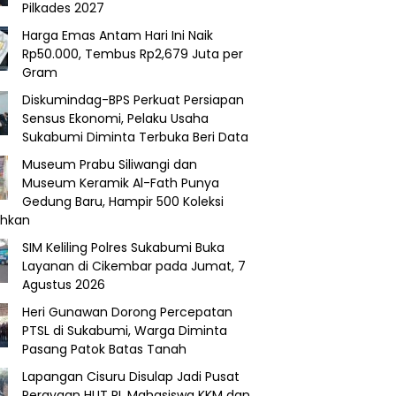
Pilkades 2027
Harga Emas Antam Hari Ini Naik
Rp50.000, Tembus Rp2,679 Juta per
Gram
Diskumindag-BPS Perkuat Persiapan
Sensus Ekonomi, Pelaku Usaha
Sukabumi Diminta Terbuka Beri Data
Museum Prabu Siliwangi dan
Museum Keramik Al-Fath Punya
Gedung Baru, Hampir 500 Koleksi
ahkan
SIM Keliling Polres Sukabumi Buka
Layanan di Cikembar pada Jumat, 7
Agustus 2026
Heri Gunawan Dorong Percepatan
PTSL di Sukabumi, Warga Diminta
Pasang Patok Batas Tanah
Lapangan Cisuru Disulap Jadi Pusat
Perayaan HUT RI, Mahasiswa KKM dan