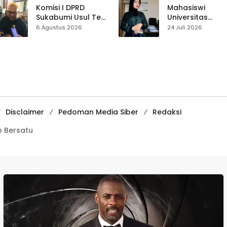
Satukan Tenaga
Pasar Cisaat
Komisi I DPRD
Mahasiswi
Sukabumi Usul Tes
Universitas
Rambut Jadi
Muhammadiyah
6 Agustus 2026
24 Juli 2026
Syarat Calon
Sukabumi Raih
Kades di Pilkades
Juara II Kompeti
2027
Media
Pembelajaran
Digital Tingkat
Internasional
Disclaimer
Pedoman Media Siber
Redaksi
 Bersatu