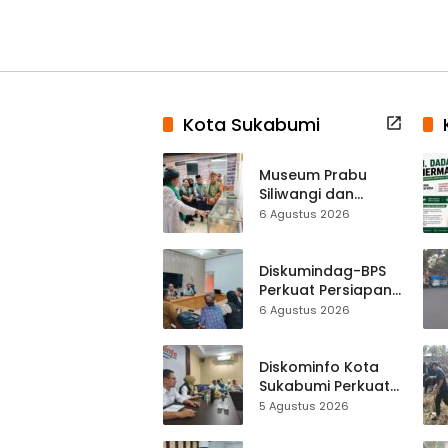
Kota Sukabumi
Museum Prabu
Siliwangi dan
Museum Keramik
6 Agustus 2026
Al-Fath Punya
Gedung Baru,
Hampir 500 Koleksi
Diskumindag-BPS
Dipisahkan
Perkuat Persiapan
Sensus Ekonomi,
6 Agustus 2026
Pelaku Usaha
Sukabumi Diminta
Terbuka Beri Data
Diskominfo Kota
Sukabumi Perkuat
Satu Data
5 Agustus 2026
Indonesia,
Sinkronisasi Data