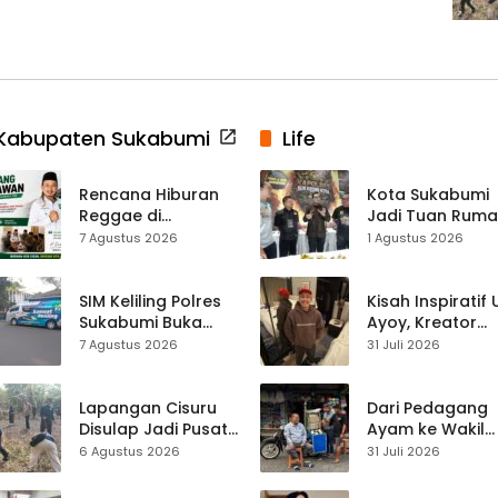
Kabupaten Sukabumi
Life
Rencana Hiburan
Kota Sukabumi
Reggae di
Jadi Tuan Rum
Purwasedar
Kontes Batu Aki
7 Agustus 2026
1 Agustus 2026
Dipersoalkan,
Nasional
Dadang Hermawan
Turun Memfasilitasi
SIM Keliling Polres
Kisah Inspiratif
Musyawarah
Sukabumi Buka
Ayoy, Kreator
Layanan di
TikTok Asal
7 Agustus 2026
31 Juli 2026
Cikembar pada
Sukabumi yang
Jumat, 7 Agustus
Ubah Nasib Lew
2026
Live Streaming
Lapangan Cisuru
Dari Pedagang
Disulap Jadi Pusat
Ayam ke Wakil
Perayaan HUT RI,
Ketua DPRD, H.
6 Agustus 2026
31 Juli 2026
Mahasiswa KKM
Usep Kenang
dan Warga
Perjalanan Hidu