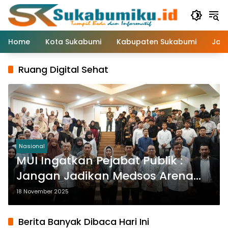
Langsung
ke
konten
Home
Kota Sukabumi
Kabupaten Sukabumi
Jaw
Ruang Digital Sehat
Nasional
MUI Ingatkan Pejabat Publik :
Jangan Jadikan Medsos Arena
Sensasi Utamakan Etika dan
18 November 2025
Verifikasi
Berita Banyak Dibaca Hari Ini