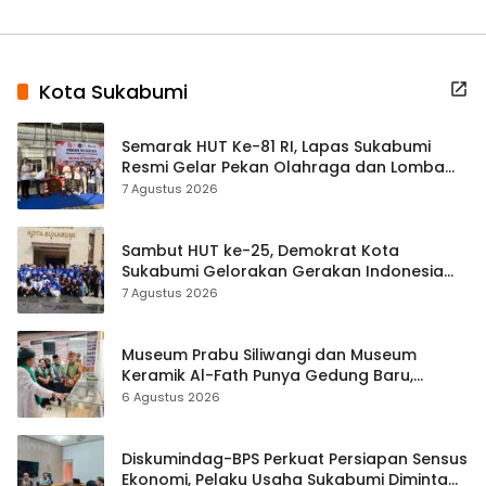
Kota Sukabumi
Semarak HUT Ke-81 RI, Lapas Sukabumi
Resmi Gelar Pekan Olahraga dan Lomba
Tradisional
7 Agustus 2026
Sambut HUT ke-25, Demokrat Kota
Sukabumi Gelorakan Gerakan Indonesia
ASRI Lewat Aksi Bersih Masjid Agung
7 Agustus 2026
Museum Prabu Siliwangi dan Museum
Keramik Al-Fath Punya Gedung Baru,
Hampir 500 Koleksi Dipisahkan
6 Agustus 2026
Diskumindag-BPS Perkuat Persiapan Sensus
Ekonomi, Pelaku Usaha Sukabumi Diminta