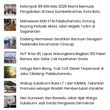
Kelompok 89 KKN MAs 2026 Resmi Memulai
Pengabdian di Desa Sumberbrantas, Kota Batu
Mahasiswa KKM STAI Palabuhanratu Gotong
Royong Perbaiki Akses Jalan Majelis Ta’lim di
Sagaranten
Dadang Hermawan Serahkan Bantuan Seragam
Paskibraka Kecamatan Ciracap
HUT RI ke-81, Lapas Warungkiara Bagikan 100 Paket
Bansos dan Gelar Cek Kesehatan Gratis
Diduga Rem Blong, Truk Colt Diesel Terperosok di
Jalur Cikidang–Palabuhanratu
Wabup Sukabumi Buka LT I dan KANIRA, Tekankan
Pramuka sebagai Wadah Pembentukan Karakter
Heri Gunawan dan Bawaslu Jabar Ajak Warga
Sukabumi Jadi Garda Pengawas Demokrasi