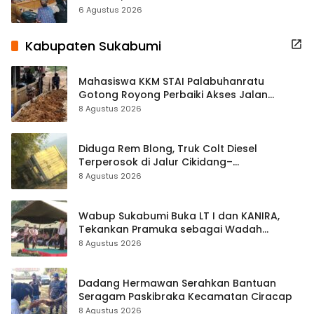
Terbuka Beri Data
6 Agustus 2026
Kabupaten Sukabumi
Mahasiswa KKM STAI Palabuhanratu
Gotong Royong Perbaiki Akses Jalan
Majelis Ta’lim di Sagaranten
8 Agustus 2026
Diduga Rem Blong, Truk Colt Diesel
Terperosok di Jalur Cikidang–
Palabuhanratu
8 Agustus 2026
Wabup Sukabumi Buka LT I dan KANIRA,
Tekankan Pramuka sebagai Wadah
Pembentukan Karakter
8 Agustus 2026
Dadang Hermawan Serahkan Bantuan
Seragam Paskibraka Kecamatan Ciracap
8 Agustus 2026