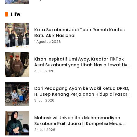
Life
Kota Sukabumi Jadi Tuan Rumah Kontes
Batu Akik Nasional
1 Agustus 2026
Kisah Inspiratif Umi Ayoy, Kreator TikTok
Asal Sukabumi yang Ubah Nasib Lewat Live
Streaming
31 Juli 2026
Dari Pedagang Ayam ke Wakil Ketua DPRD,
H. Usep Kenang Perjalanan Hidup di Pasar
Cisaat
31 Juli 2026
Mahasiswi Universitas Muhammadiyah
Sukabumi Raih Juara II Kompetisi Media
Pembelajaran Digital Tingkat Internasional
24 Juli 2026