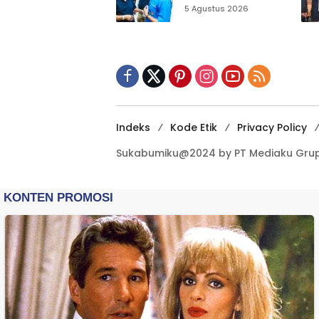
Sukabumi Ajak
5 Agustus 2026
Pemuda Perkuat
Nilai Kebangsaan
Indeks
Kode Etik
Privacy Policy
Sukabumiku@2024 by PT Mediaku Grup