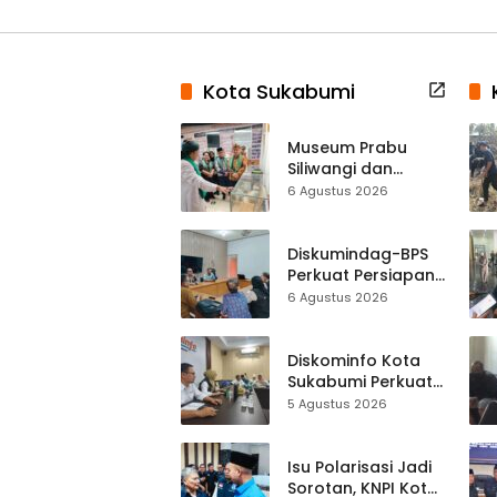
Kota Sukabumi
Museum Prabu
Siliwangi dan
Museum Keramik
6 Agustus 2026
Al-Fath Punya
Gedung Baru,
Hampir 500 Koleksi
Diskumindag-BPS
Dipisahkan
Perkuat Persiapan
Sensus Ekonomi,
6 Agustus 2026
Pelaku Usaha
Sukabumi Diminta
Terbuka Beri Data
Diskominfo Kota
Sukabumi Perkuat
Satu Data
5 Agustus 2026
Indonesia,
Sinkronisasi Data
Kewilayahan
Isu Polarisasi Jadi
Dikebut
Sorotan, KNPI Kota