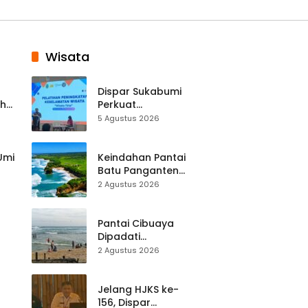
Wisata
Dispar Sukabumi
ah
Perkuat
k
Keselamatan
5 Agustus 2026
Destinasi, SDM
Pariwisata Dibekali
Mitigasi hingga
 Umi
Keindahan Pantai
Teknik Evakuasi
Batu Panganten
Mulai Dilirik
2 Agustus 2026
Wisatawan Lokal
at
dan Luar Daerah
Pantai Cibuaya
Dipadati
Wisatawan,
2 Agustus 2026
Balawista Ingatkan
p di
Pengunjung Tetap
Waspada
Jelang HJKS ke-
156, Dispar