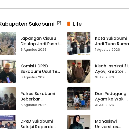
Kabupaten Sukabumi
Life
Lapangan Cisuru
Kota Sukabumi
Disulap Jadi Pusat
Jadi Tuan Rum
Perayaan HUT RI,
Kontes Batu Aki
6 Agustus 2026
1 Agustus 2026
Mahasiswa KKM
Nasional
dan Warga
Satukan Tenaga
Komisi I DPRD
Kisah Inspiratif
Sukabumi Usul Tes
Ayoy, Kreator
Rambut Jadi
TikTok Asal
6 Agustus 2026
31 Juli 2026
Syarat Calon
Sukabumi yang
Kades di Pilkades
Ubah Nasib Lew
2027
Live Streaming
Polres Sukabumi
Dari Pedagang
Beberkan
Ayam ke Wakil
Kronologi
Ketua DPRD, H.
6 Agustus 2026
31 Juli 2026
Diamankannya
Usep Kenang
Kades Tamanjaya
Perjalanan Hidu
dalam Kasus Sabu
Pasar Cisaat
DPRD Sukabumi
Mahasiswi
Setujui Raperda
Universitas