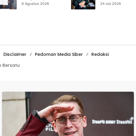
Disabilitas,
Muhammadiyah
6 Agustus 2026
24 Juli 2026
Perlindungan Hak
Sukabumi Raih
dan Akses Layanan
Juara II Kompeti
Diperkuat
Media
Pembelajaran
Digital Tingkat
Internasional
Disclaimer
Pedoman Media Siber
Redaksi
 Bersatu