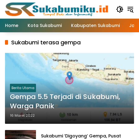
Langsung
ke
konten
Home
Kota Sukabumi
Kabupaten Sukabumi
Jaw
Sukabumi terasa gempa
Berita Utama
Gempa 5.5 Terjadi di Sukabumi,
Warga Panik
16 Maret 2022
Sukabumi ‘Digoyang’ Gempa, Pusat