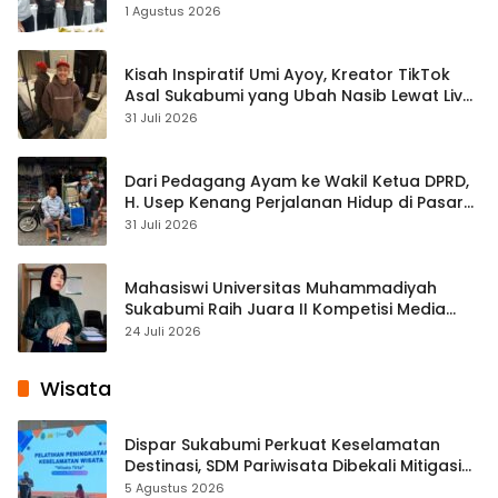
1 Agustus 2026
Kisah Inspiratif Umi Ayoy, Kreator TikTok
Asal Sukabumi yang Ubah Nasib Lewat Live
Streaming
31 Juli 2026
Dari Pedagang Ayam ke Wakil Ketua DPRD,
H. Usep Kenang Perjalanan Hidup di Pasar
Cisaat
31 Juli 2026
Mahasiswi Universitas Muhammadiyah
Sukabumi Raih Juara II Kompetisi Media
Pembelajaran Digital Tingkat Internasional
24 Juli 2026
Wisata
Dispar Sukabumi Perkuat Keselamatan
Destinasi, SDM Pariwisata Dibekali Mitigasi
hingga Teknik Evakuasi
5 Agustus 2026