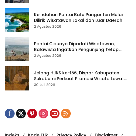
Keindahan Pantai Batu Panganten Mulai
Dilirik Wisatawan Lokal dan Luar Daerah
2 Agustus 2026
Pantai Cibuaya Dipadati Wisatawan,
Balawista Ingatkan Pengunjung Tetap
Waspada
2 Agustus 2026
Jelang HJKS ke-156, Dispar Kabupaten
Sukabumi Perkuat Promosi Wisata Lewat
Publikasi Digital
30 Juli 2026
Indeks
Kode Etik
Privacy Policy
Disclaimer