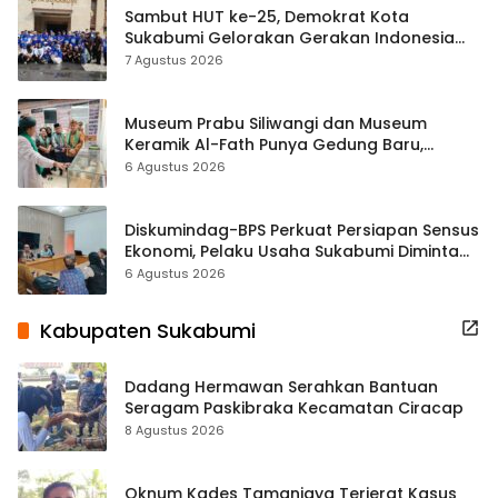
Sambut HUT ke-25, Demokrat Kota
Sukabumi Gelorakan Gerakan Indonesia
ASRI Lewat Aksi Bersih Masjid Agung
7 Agustus 2026
Museum Prabu Siliwangi dan Museum
Keramik Al-Fath Punya Gedung Baru,
Hampir 500 Koleksi Dipisahkan
6 Agustus 2026
Diskumindag-BPS Perkuat Persiapan Sensus
Ekonomi, Pelaku Usaha Sukabumi Diminta
Terbuka Beri Data
6 Agustus 2026
Kabupaten Sukabumi
Dadang Hermawan Serahkan Bantuan
Seragam Paskibraka Kecamatan Ciracap
8 Agustus 2026
Oknum Kades Tamanjaya Terjerat Kasus