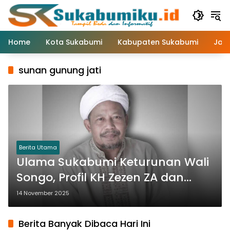
Langsung
ke
konten
Home
Kota Sukabumi
Kabupaten Sukabumi
Jaw
sunan gunung jati
Berita Utama
Ulama Sukabumi Keturunan Wali
Songo, Profil KH Zezen ZA dan
Wasiatnya Untuk Umat
14 November 2025
Berita Banyak Dibaca Hari Ini