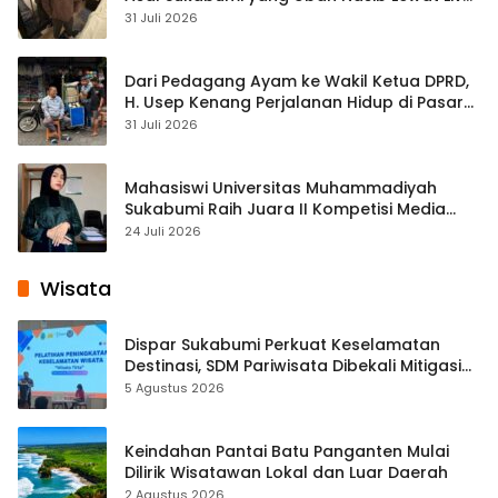
Streaming
31 Juli 2026
Dari Pedagang Ayam ke Wakil Ketua DPRD,
H. Usep Kenang Perjalanan Hidup di Pasar
Cisaat
31 Juli 2026
Mahasiswi Universitas Muhammadiyah
Sukabumi Raih Juara II Kompetisi Media
Pembelajaran Digital Tingkat Internasional
24 Juli 2026
Wisata
Dispar Sukabumi Perkuat Keselamatan
Destinasi, SDM Pariwisata Dibekali Mitigasi
hingga Teknik Evakuasi
5 Agustus 2026
Keindahan Pantai Batu Panganten Mulai
Dilirik Wisatawan Lokal dan Luar Daerah
2 Agustus 2026