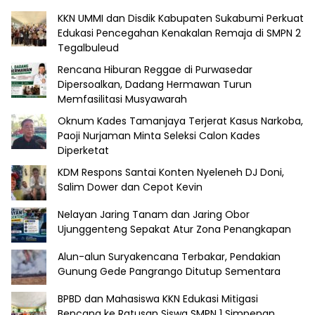
KKN UMMI dan Disdik Kabupaten Sukabumi Perkuat
Edukasi Pencegahan Kenakalan Remaja di SMPN 2
Tegalbuleud
Rencana Hiburan Reggae di Purwasedar
Dipersoalkan, Dadang Hermawan Turun
Memfasilitasi Musyawarah
Oknum Kades Tamanjaya Terjerat Kasus Narkoba,
Paoji Nurjaman Minta Seleksi Calon Kades
Diperketat
KDM Respons Santai Konten Nyeleneh DJ Doni,
Salim Dower dan Cepot Kevin
Nelayan Jaring Tanam dan Jaring Obor
Ujunggenteng Sepakat Atur Zona Penangkapan
Alun-alun Suryakencana Terbakar, Pendakian
Gunung Gede Pangrango Ditutup Sementara
BPBD dan Mahasiswa KKN Edukasi Mitigasi
Bencana ke Ratusan Siswa SMPN 1 Simpenan