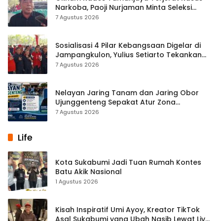
Narkoba, Paoji Nurjaman Minta Seleksi
Calon Kades Diperketat
7 Agustus 2026
Sosialisasi 4 Pilar Kebangsaan Digelar di
Jampangkulon, Yulius Setiarto Tekankan
Pentingnya Persatuan
7 Agustus 2026
Nelayan Jaring Tanam dan Jaring Obor
Ujunggenteng Sepakat Atur Zona
Penangkapan
7 Agustus 2026
Life
Kota Sukabumi Jadi Tuan Rumah Kontes
Batu Akik Nasional
1 Agustus 2026
Kisah Inspiratif Umi Ayoy, Kreator TikTok
Asal Sukabumi yang Ubah Nasib Lewat Live