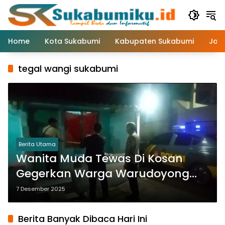
Langsung
ke
konten
Home
Kota Sukabumi
Kabupaten Sukabumi
Jaw
tegal wangi sukabumi
Berita Utama
Wanita Muda Tewas Di Kosan
Gegerkan Warga Warudoyong
Kota Sukabumi
7 Desember 2025
Berita Banyak Dibaca Hari Ini