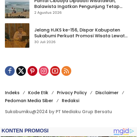
Pantai Cibuaya Dipadati Wisatawan,
Balawista Ingatkan Pengunjung Tetap
Waspada
2 Agustus 2026
Jelang HJKS ke-156, Dispar Kabupaten
Sukabumi Perkuat Promosi Wisata Lewat
Publikasi Digital
30 Juli 2026
Indeks
Kode Etik
Privacy Policy
Disclaimer
Pedoman Media Siber
Redaksi
Sukabumiku@2024 by PT Mediaku Grup Bersatu