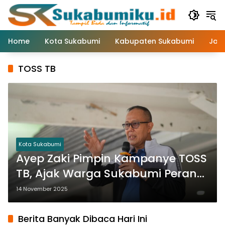
Langsung
ke
konten
Home
Kota Sukabumi
Kabupaten Sukabumi
Jaw
TOSS TB
Kota Sukabumi
Ayep Zaki Pimpin Kampanye TOSS
TB, Ajak Warga Sukabumi Perangi
Tuberkulosis
14 November 2025
Berita Banyak Dibaca Hari Ini