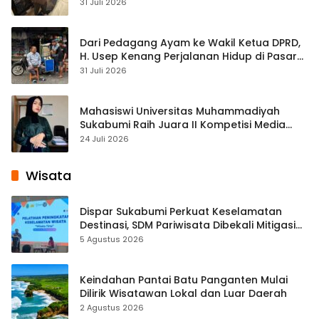
Streaming
31 Juli 2026
Dari Pedagang Ayam ke Wakil Ketua DPRD,
H. Usep Kenang Perjalanan Hidup di Pasar
Cisaat
31 Juli 2026
Mahasiswi Universitas Muhammadiyah
Sukabumi Raih Juara II Kompetisi Media
Pembelajaran Digital Tingkat Internasional
24 Juli 2026
Wisata
Dispar Sukabumi Perkuat Keselamatan
Destinasi, SDM Pariwisata Dibekali Mitigasi
hingga Teknik Evakuasi
5 Agustus 2026
Keindahan Pantai Batu Panganten Mulai
Dilirik Wisatawan Lokal dan Luar Daerah
2 Agustus 2026