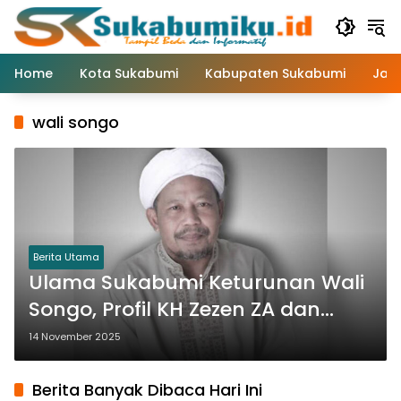
Langsung
ke
konten
Home
Kota Sukabumi
Kabupaten Sukabumi
Jaw
wali songo
Berita Utama
Ulama Sukabumi Keturunan Wali
Songo, Profil KH Zezen ZA dan
Wasiatnya Untuk Umat
14 November 2025
Berita Banyak Dibaca Hari Ini