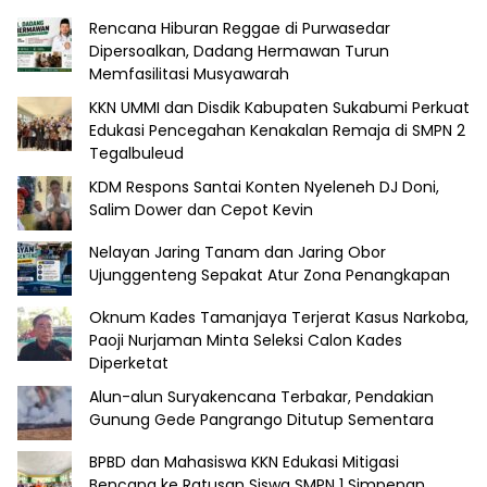
Rencana Hiburan Reggae di Purwasedar
Dipersoalkan, Dadang Hermawan Turun
Memfasilitasi Musyawarah
KKN UMMI dan Disdik Kabupaten Sukabumi Perkuat
Edukasi Pencegahan Kenakalan Remaja di SMPN 2
Tegalbuleud
KDM Respons Santai Konten Nyeleneh DJ Doni,
Salim Dower dan Cepot Kevin
Nelayan Jaring Tanam dan Jaring Obor
Ujunggenteng Sepakat Atur Zona Penangkapan
Oknum Kades Tamanjaya Terjerat Kasus Narkoba,
Paoji Nurjaman Minta Seleksi Calon Kades
Diperketat
Alun-alun Suryakencana Terbakar, Pendakian
Gunung Gede Pangrango Ditutup Sementara
BPBD dan Mahasiswa KKN Edukasi Mitigasi
Bencana ke Ratusan Siswa SMPN 1 Simpenan