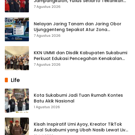
Jampangkulon, Yulius Setiarto Tekankan
Pentingnya Persatuan
7 Agustus 2026
Nelayan Jaring Tanam dan Jaring Obor
Ujunggenteng Sepakat Atur Zona
Penangkapan
7 Agustus 2026
KKN UMMI dan Disdik Kabupaten Sukabumi
Perkuat Edukasi Pencegahan Kenakalan
Remaja di SMPN 2 Tegalbuleud
7 Agustus 2026
Life
Kota Sukabumi Jadi Tuan Rumah Kontes
Batu Akik Nasional
1 Agustus 2026
Kisah Inspiratif Umi Ayoy, Kreator TikTok
Asal Sukabumi yang Ubah Nasib Lewat Live