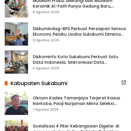
Museum Prabu Siliwangi dan Museum
Keramik Al-Fath Punya Gedung Baru,
Hampir 500 Koleksi Dipisahkan
6 Agustus 2026
Diskumindag-BPS Perkuat Persiapan Sensus
Ekonomi, Pelaku Usaha Sukabumi Diminta
Terbuka Beri Data
6 Agustus 2026
Diskominfo Kota Sukabumi Perkuat Satu
Data Indonesia, Sinkronisasi Data
Kewilayahan Dikebut
5 Agustus 2026
Kabupaten Sukabumi
Oknum Kades Tamanjaya Terjerat Kasus
Narkoba, Paoji Nurjaman Minta Seleksi
Calon Kades Diperketat
7 Agustus 2026
Sosialisasi 4 Pilar Kebangsaan Digelar di