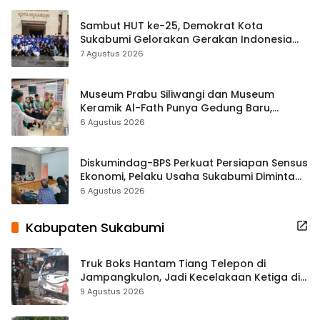
Sambut HUT ke-25, Demokrat Kota
Sukabumi Gelorakan Gerakan Indonesia
ASRI Lewat Aksi Bersih Masjid Agung
7 Agustus 2026
Museum Prabu Siliwangi dan Museum
Keramik Al-Fath Punya Gedung Baru,
Hampir 500 Koleksi Dipisahkan
6 Agustus 2026
Diskumindag-BPS Perkuat Persiapan Sensus
Ekonomi, Pelaku Usaha Sukabumi Diminta
Terbuka Beri Data
6 Agustus 2026
Kabupaten Sukabumi
Truk Boks Hantam Tiang Telepon di
Jampangkulon, Jadi Kecelakaan Ketiga di
Titik yang Sama
9 Agustus 2026