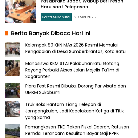
Paskibraka Jabar, Wabup Beri Pesan
Haru saat Pelepasan
Berita Sukabumi
20 Mei 2025
Berita Banyak Dibaca Hari Ini
Kelompok 89 KKN MAs 2026 Resmi Memulai
Pengabdian di Desa Sumberbrantas, Kota Batu
Mahasiswa KKM STAI Palabuhanratu Gotong
Royong Perbaiki Akses Jalan Majelis Ta’lim di
Sagaranten
Plara Fest Resmi Dibuka, Dorong Pariwisata dan
UMKM Sukabumi
Truk Boks Hantam Tiang Telepon di
Jampangkulon, Jadi Kecelakaan Ketiga di Titik
yang Sama
Pemangkasan TKD Tekan Fiskal Daerah, Ratusan
Pemda Terancam Kesulitan Bayar Gaji PPPK