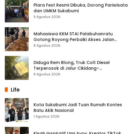
Plara Fest Resmi Dibuka, Dorong Pariwisata
dan UMKM Sukabumi
9 Agustus 2026
Mahasiswa KKM STAI Palabuhanratu
Gotong Royong Perbaiki Akses Jalan
Majelis Ta’lim di Sagaranten
8 Agustus 2026
Diduga Rem Blong, Truk Colt Diesel
Terperosok di Jalur Cikidang–
Palabuhanratu
8 Agustus 2026
Life
Kota Sukabumi Jadi Tuan Rumah Kontes
Batu Akik Nasional
1 Agustus 2026
Kisah Inspiratif Umi Ayoy, Kreator TikTok