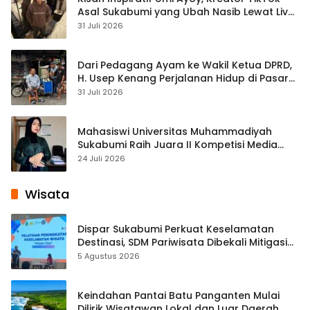
Asal Sukabumi yang Ubah Nasib Lewat Live
Streaming
31 Juli 2026
Dari Pedagang Ayam ke Wakil Ketua DPRD,
H. Usep Kenang Perjalanan Hidup di Pasar
Cisaat
31 Juli 2026
Mahasiswi Universitas Muhammadiyah
Sukabumi Raih Juara II Kompetisi Media
Pembelajaran Digital Tingkat Internasional
24 Juli 2026
Wisata
Dispar Sukabumi Perkuat Keselamatan
Destinasi, SDM Pariwisata Dibekali Mitigasi
hingga Teknik Evakuasi
5 Agustus 2026
Keindahan Pantai Batu Panganten Mulai
Dilirik Wisatawan Lokal dan Luar Daerah