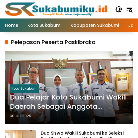
Langsung
ke
konten
Home
Kota Sukabumi
Kabupaten Sukabumi
Jaw
Pelepasan Peserta Paskibraka
Kota Sukabumi
Dua Pelajar Kota Sukabumi Wakili
Daerah Sebagai Anggota
Paskibraka Provinsi Jawa Barat
30 Juli 2025
2025
Dua Siswa Wakili Sukabumi ke Seleksi