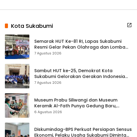
Kota Sukabumi
Semarak HUT Ke-81 RI, Lapas Sukabumi
Resmi Gelar Pekan Olahraga dan Lomba
Tradisional
7 Agustus 2026
Sambut HUT ke-25, Demokrat Kota
Sukabumi Gelorakan Gerakan Indonesia
ASRI Lewat Aksi Bersih Masjid Agung
7 Agustus 2026
Museum Prabu Siliwangi dan Museum
Keramik Al-Fath Punya Gedung Baru,
Hampir 500 Koleksi Dipisahkan
6 Agustus 2026
Diskumindag-BPS Perkuat Persiapan Sensus
Ekonomi, Pelaku Usaha Sukabumi Diminta