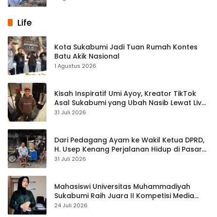
Life
Kota Sukabumi Jadi Tuan Rumah Kontes
Batu Akik Nasional
1 Agustus 2026
Kisah Inspiratif Umi Ayoy, Kreator TikTok
Asal Sukabumi yang Ubah Nasib Lewat Live
Streaming
31 Juli 2026
Dari Pedagang Ayam ke Wakil Ketua DPRD,
H. Usep Kenang Perjalanan Hidup di Pasar
Cisaat
31 Juli 2026
Mahasiswi Universitas Muhammadiyah
Sukabumi Raih Juara II Kompetisi Media
Pembelajaran Digital Tingkat Internasional
24 Juli 2026