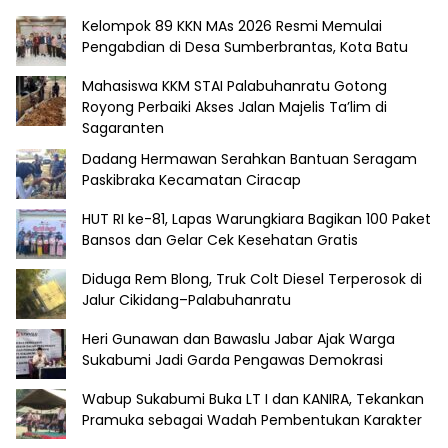
Kelompok 89 KKN MAs 2026 Resmi Memulai
Pengabdian di Desa Sumberbrantas, Kota Batu
Mahasiswa KKM STAI Palabuhanratu Gotong
Royong Perbaiki Akses Jalan Majelis Ta’lim di
Sagaranten
Dadang Hermawan Serahkan Bantuan Seragam
Paskibraka Kecamatan Ciracap
HUT RI ke-81, Lapas Warungkiara Bagikan 100 Paket
Bansos dan Gelar Cek Kesehatan Gratis
Diduga Rem Blong, Truk Colt Diesel Terperosok di
Jalur Cikidang–Palabuhanratu
Heri Gunawan dan Bawaslu Jabar Ajak Warga
Sukabumi Jadi Garda Pengawas Demokrasi
Wabup Sukabumi Buka LT I dan KANIRA, Tekankan
Pramuka sebagai Wadah Pembentukan Karakter