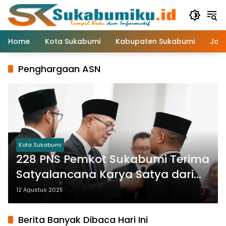
Langsung
ke
konten
Home
Kota Sukabumi
Kabupaten Sukabumi
Jaw
Penghargaan ASN
Kota Sukabumi
228 PNS Pemkot Sukabumi Terima
Satyalancana Karya Satya dari
Presiden RI
12 Agustus 2025
Berita Banyak Dibaca Hari Ini