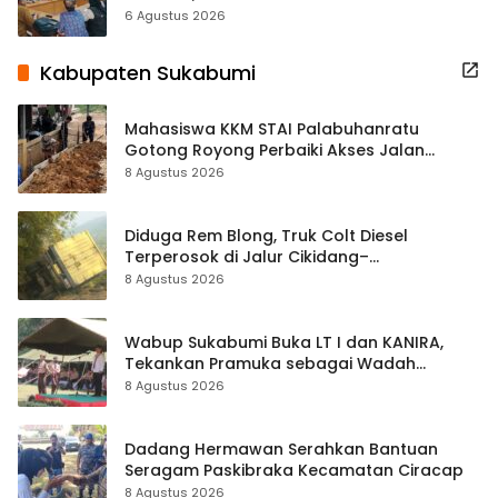
Terbuka Beri Data
6 Agustus 2026
Kabupaten Sukabumi
Mahasiswa KKM STAI Palabuhanratu
Gotong Royong Perbaiki Akses Jalan
Majelis Ta’lim di Sagaranten
8 Agustus 2026
Diduga Rem Blong, Truk Colt Diesel
Terperosok di Jalur Cikidang–
Palabuhanratu
8 Agustus 2026
Wabup Sukabumi Buka LT I dan KANIRA,
Tekankan Pramuka sebagai Wadah
Pembentukan Karakter
8 Agustus 2026
Dadang Hermawan Serahkan Bantuan
Seragam Paskibraka Kecamatan Ciracap
8 Agustus 2026