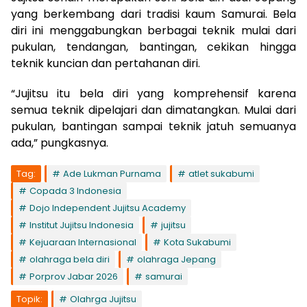
yang berkembang dari tradisi kaum Samurai. Bela
diri ini menggabungkan berbagai teknik mulai dari
pukulan, tendangan, bantingan, cekikan hingga
teknik kuncian dan pertahanan diri.
“Jujitsu itu bela diri yang komprehensif karena
semua teknik dipelajari dan dimatangkan. Mulai dari
pukulan, bantingan sampai teknik jatuh semuanya
ada,” pungkasnya.
Tag:
Ade Lukman Purnama
atlet sukabumi
Copada 3 Indonesia
Dojo Independent Jujitsu Academy
Institut Jujitsu Indonesia
jujitsu
Kejuaraan Internasional
Kota Sukabumi
olahraga bela diri
olahraga Jepang
Porprov Jabar 2026
samurai
Topik:
Olahrga Jujitsu