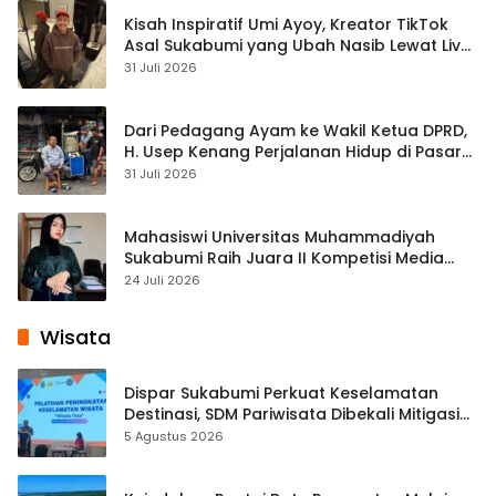
Kisah Inspiratif Umi Ayoy, Kreator TikTok
Asal Sukabumi yang Ubah Nasib Lewat Live
Streaming
31 Juli 2026
Dari Pedagang Ayam ke Wakil Ketua DPRD,
H. Usep Kenang Perjalanan Hidup di Pasar
Cisaat
31 Juli 2026
Mahasiswi Universitas Muhammadiyah
Sukabumi Raih Juara II Kompetisi Media
Pembelajaran Digital Tingkat Internasional
24 Juli 2026
Wisata
Dispar Sukabumi Perkuat Keselamatan
Destinasi, SDM Pariwisata Dibekali Mitigasi
hingga Teknik Evakuasi
5 Agustus 2026