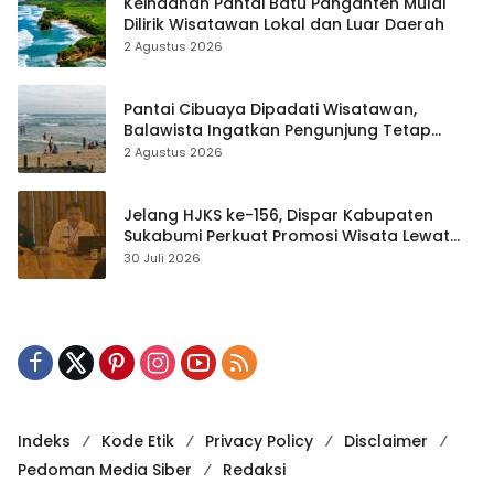
Keindahan Pantai Batu Panganten Mulai
Dilirik Wisatawan Lokal dan Luar Daerah
2 Agustus 2026
Pantai Cibuaya Dipadati Wisatawan,
Balawista Ingatkan Pengunjung Tetap
Waspada
2 Agustus 2026
Jelang HJKS ke-156, Dispar Kabupaten
Sukabumi Perkuat Promosi Wisata Lewat
Publikasi Digital
30 Juli 2026
Indeks
Kode Etik
Privacy Policy
Disclaimer
Pedoman Media Siber
Redaksi