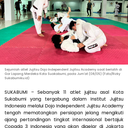
Sejumlah atlet Jujitsu Dojo Independent Jujitsu Academy saat berlatih di
Gor Lapang Merdeka Kota Suakabumi, pada Jum'at (08/05) (Foto/Rizky
Sukabumiku.id)
SUKABUMI – Sebanyak 11 atlet jujitsu asal Kota
Sukabumi yang tergabung dalam
Institut Jujitsu
Indonesia
melalui Dojo Independent Jujitsu Academy
tengah mematangkan persiapan jelang mengikuti
ajang pertandingan tingkat internasional bertajuk
Copada 3 Indonesia yang akan digelar di Jakarta