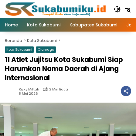
Langsung
ke
konten
Home
Kota Sukabumi
Kabupaten Sukabumi
Jaw
Beranda
Kota Sukabumi
Kota Sukabumi
Olahraga
11 Atlet Jujitsu Kota Sukabumi Siap
Harumkan Nama Daerah di Ajang
Internasional
Rizky Miftah
2 Min Baca
8 Mei 2026