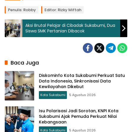
Penulis: Robby
Editor: Rizky Miftah
Aksi Brutal Pelajar di Cibadak Sukabumi, Dua
Siswa SMK Pertanian Dibacok
Baca Juga
Diskominfo Kota Sukabumi Perkuat Satu
Data Indonesia, Sinkronisasi Data
Kewilayahan Dikebut
Kota Sukabumi
5 Agustus 2026
Isu Polarisasi Jadi Sorotan, KNPI Kota
Sukabumi Ajak Pemuda Perkuat Nilai
Kebangsaan
Kota Sukabumi
5 Agustus 2026