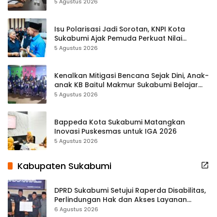
Kewilayahan Dikebut
5 Agustus 2026
Isu Polarisasi Jadi Sorotan, KNPI Kota
Sukabumi Ajak Pemuda Perkuat Nilai
Kebangsaan
5 Agustus 2026
Kenalkan Mitigasi Bencana Sejak Dini, Anak-
anak KB Baitul Makmur Sukabumi Belajar
Lewat Boneka Tangan
5 Agustus 2026
Bappeda Kota Sukabumi Matangkan
Inovasi Puskesmas untuk IGA 2026
5 Agustus 2026
Kabupaten Sukabumi
DPRD Sukabumi Setujui Raperda Disabilitas,
Perlindungan Hak dan Akses Layanan
Diperkuat
6 Agustus 2026