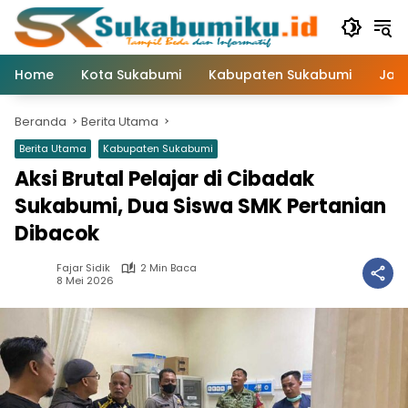
Langsung
ke
konten
Home
Kota Sukabumi
Kabupaten Sukabumi
Jaw
Beranda
Berita Utama
Berita Utama
Kabupaten Sukabumi
Aksi Brutal Pelajar di Cibadak
Sukabumi, Dua Siswa SMK Pertanian
Dibacok
Fajar Sidik
2 Min Baca
8 Mei 2026