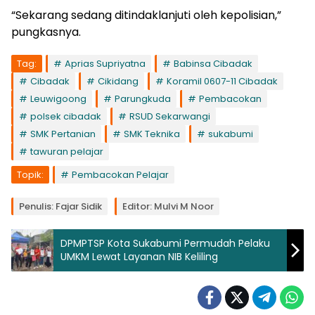
“Sekarang sedang ditindaklanjuti oleh kepolisian,”
pungkasnya.
Tag:
Aprias Supriyatna
Babinsa Cibadak
Cibadak
Cikidang
Koramil 0607-11 Cibadak
Leuwigoong
Parungkuda
Pembacokan
polsek cibadak
RSUD Sekarwangi
SMK Pertanian
SMK Teknika
sukabumi
tawuran pelajar
Topik:
Pembacokan Pelajar
Penulis: Fajar Sidik
Editor: Mulvi M Noor
DPMPTSP Kota Sukabumi Permudah Pelaku
UMKM Lewat Layanan NIB Keliling