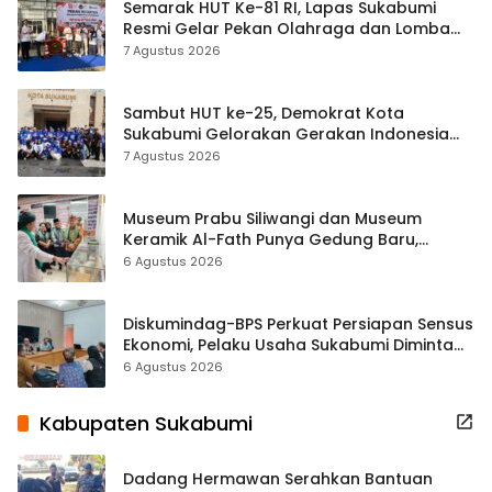
Semarak HUT Ke-81 RI, Lapas Sukabumi
Resmi Gelar Pekan Olahraga dan Lomba
Tradisional
7 Agustus 2026
Sambut HUT ke-25, Demokrat Kota
Sukabumi Gelorakan Gerakan Indonesia
ASRI Lewat Aksi Bersih Masjid Agung
7 Agustus 2026
Museum Prabu Siliwangi dan Museum
Keramik Al-Fath Punya Gedung Baru,
Hampir 500 Koleksi Dipisahkan
6 Agustus 2026
Diskumindag-BPS Perkuat Persiapan Sensus
Ekonomi, Pelaku Usaha Sukabumi Diminta
Terbuka Beri Data
6 Agustus 2026
Kabupaten Sukabumi
Dadang Hermawan Serahkan Bantuan