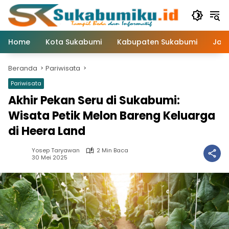
Langsung
ke
konten
Home
Kota Sukabumi
Kabupaten Sukabumi
Jaw
Beranda
Pariwisata
Pariwisata
Akhir Pekan Seru di Sukabumi:
Wisata Petik Melon Bareng Keluarga
di Heera Land
Yosep Taryawan
2 Min Baca
30 Mei 2025