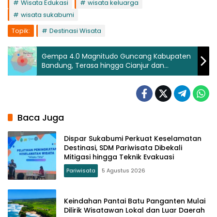
Wisata Edukasi
wisata keluarga
wisata sukabumi
Topik:
Destinasi Wisata
Gempa 4.0 Magnitudo Guncang Kabupaten
Bandung, Terasa hingga Cianjur dan
Sukabumi
Baca Juga
Dispar Sukabumi Perkuat Keselamatan
Destinasi, SDM Pariwisata Dibekali
Mitigasi hingga Teknik Evakuasi
Pariwisata
5 Agustus 2026
Keindahan Pantai Batu Panganten Mulai
Dilirik Wisatawan Lokal dan Luar Daerah