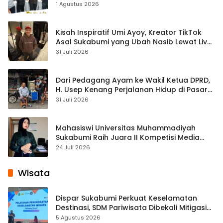
1 Agustus 2026
Kisah Inspiratif Umi Ayoy, Kreator TikTok
Asal Sukabumi yang Ubah Nasib Lewat Live
Streaming
31 Juli 2026
Dari Pedagang Ayam ke Wakil Ketua DPRD,
H. Usep Kenang Perjalanan Hidup di Pasar
Cisaat
31 Juli 2026
Mahasiswi Universitas Muhammadiyah
Sukabumi Raih Juara II Kompetisi Media
Pembelajaran Digital Tingkat Internasional
24 Juli 2026
Wisata
Dispar Sukabumi Perkuat Keselamatan
Destinasi, SDM Pariwisata Dibekali Mitigasi
hingga Teknik Evakuasi
5 Agustus 2026