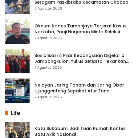
Seragam Paskibraka Kecamatan Ciracap
8 Agustus 2026
Oknum Kades Tamanjaya Terjerat Kasus
Narkoba, Paoji Nurjaman Minta Seleksi
Calon Kades Diperketat
7 Agustus 2026
Sosialisasi 4 Pilar Kebangsaan Digelar di
Jampangkulon, Yulius Setiarto Tekankan
Pentingnya Persatuan
7 Agustus 2026
Nelayan Jaring Tanam dan Jaring Obor
Ujunggenteng Sepakat Atur Zona
Penangkapan
7 Agustus 2026
Life
Kota Sukabumi Jadi Tuan Rumah Kontes
Batu Akik Nasional