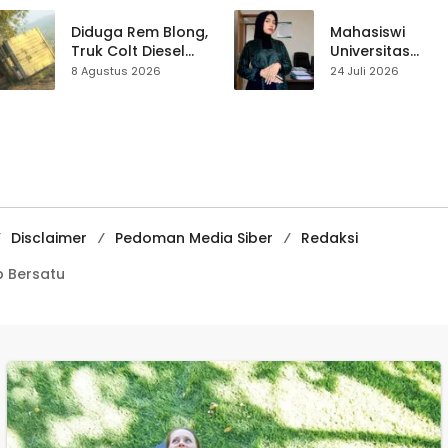
Perbaiki Akses
Perjalanan Hidu
Jalan Majelis Ta’lim
Pasar Cisaat
Diduga Rem Blong,
Mahasiswi
di Sagaranten
Truk Colt Diesel
Universitas
Terperosok di Jalur
Muhammadiyah
8 Agustus 2026
24 Juli 2026
Cikidang–
Sukabumi Raih
Palabuhanratu
Juara II Kompeti
Media
Pembelajaran
Digital Tingkat
Internasional
Disclaimer
Pedoman Media Siber
Redaksi
 Bersatu