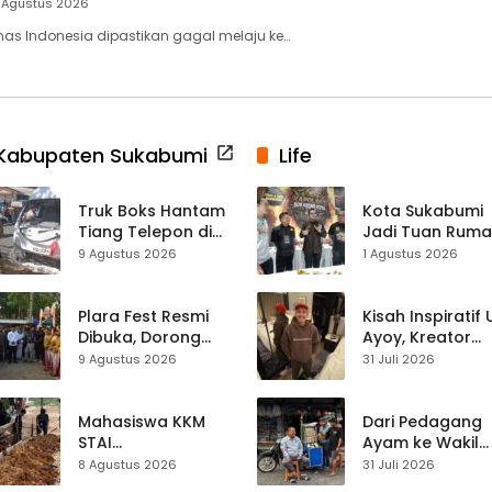
 Agustus 2026
as Indonesia dipastikan gagal melaju ke…
Kabupaten Sukabumi
Life
Truk Boks Hantam
Kota Sukabumi
Tiang Telepon di
Jadi Tuan Rum
Jampangkulon,
Kontes Batu Aki
9 Agustus 2026
1 Agustus 2026
Jadi Kecelakaan
Nasional
Ketiga di Titik yang
Sama
Plara Fest Resmi
Kisah Inspiratif
Dibuka, Dorong
Ayoy, Kreator
Pariwisata dan
TikTok Asal
9 Agustus 2026
31 Juli 2026
UMKM Sukabumi
Sukabumi yang
Ubah Nasib Lew
Live Streaming
Mahasiswa KKM
Dari Pedagang
STAI
Ayam ke Wakil
Palabuhanratu
Ketua DPRD, H.
8 Agustus 2026
31 Juli 2026
Gotong Royong
Usep Kenang