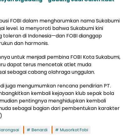
tribusi FOBI dalam mengharumkan nama Sukabumi
ai level. Ia menyoroti bahwa Sukabumi kini
g toleran di Indonesia—dan FOBI dianggap
rukun dan harmonis.
nya untuk menjadi pembina FOBI Kota Sukabumi,
ru dapat terus mencetak atlet muda
sai sebagai cabang olahraga unggulan.
tadi juga mengumumkan rencana pendirian PT.
mbangkitkan kembali kejayaan klub sepak bola
 kemudian pentingnya menghidupkan kembali
muda sebagai bagian dari pembentukan karakter
)
Barongsai
Benardi
Musorkot Fobi