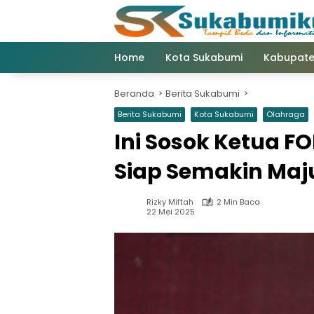
Langsung
ke
konten
Home
Kota Sukabumi
Kabupate
Beranda
Berita Sukabumi
Berita Sukabumi
Kota Sukabumi
Olahraga
Ini Sosok Ketua F
Siap Semakin Maj
Rizky Miftah
2 Min Baca
22 Mei 2025