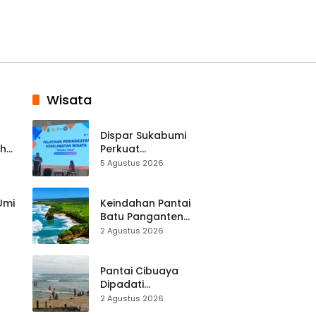
Wisata
Dispar Sukabumi
ah
Perkuat
k
Keselamatan
5 Agustus 2026
Destinasi, SDM
Pariwisata Dibekali
Mitigasi hingga
 Umi
Keindahan Pantai
Teknik Evakuasi
Batu Panganten
Mulai Dilirik
2 Agustus 2026
Wisatawan Lokal
at
dan Luar Daerah
Pantai Cibuaya
Dipadati
Wisatawan,
2 Agustus 2026
Balawista Ingatkan