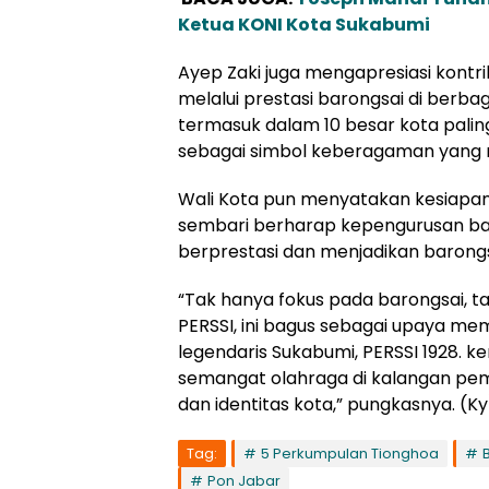
Ketua KONI Kota Sukabumi
Ayep Zaki juga mengapresiasi kon
melalui prestasi barongsai di berbag
termasuk dalam 10 besar kota palin
sebagai simbol keberagaman yang 
Wali Kota pun menyatakan kesiapan
sembari berharap kepengurusan ba
berprestasi dan menjadikan barong
“Tak hanya fokus pada barongsai, 
PERSSI, ini bagus sebagai upaya me
legendaris Sukabumi, PERSSI 1928.
semangat olahraga di kalangan pe
dan identitas kota,” pungkasnya. (Ky
Tag:
5 Perkumpulan Tionghoa
Pon Jabar