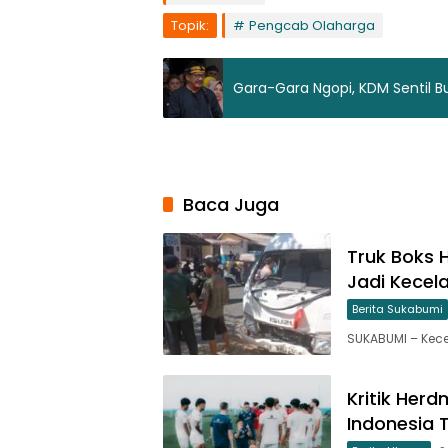
Topik:
Pengcab Olaharga
Gara-Gara Ngopi, KDM Sentil Bu
Baca Juga
Truk Boks 
Jadi Kecel
Berita Sukabumi
SUKABUMI – Kecel
Kritik Her
Indonesia T