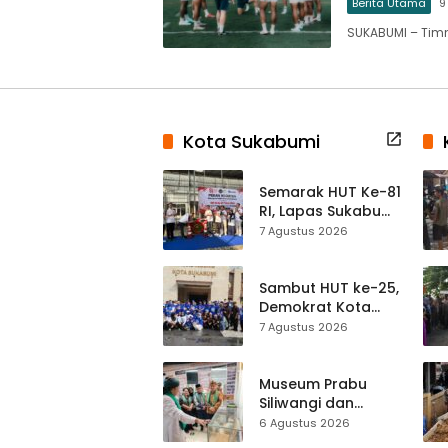
Berita Utama
9
SUKABUMI – Timn
Kota Sukabumi
Semarak HUT Ke-81
RI, Lapas Sukabumi
Resmi Gelar Pekan
7 Agustus 2026
Olahraga dan
Lomba Tradisional
Sambut HUT ke-25,
Demokrat Kota
Sukabumi
7 Agustus 2026
Gelorakan
Gerakan Indonesia
ASRI Lewat Aksi
Museum Prabu
Bersih Masjid
Siliwangi dan
Agung
Museum Keramik
6 Agustus 2026
Al-Fath Punya