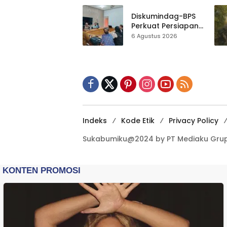
Gedung Baru,
Hampir 500 Koleksi
Diskumindag-BPS
Dipisahkan
Perkuat Persiapan
Sensus Ekonomi,
6 Agustus 2026
Pelaku Usaha
Sukabumi Diminta
Terbuka Beri Data
Indeks
Kode Etik
Privacy Policy
Sukabumiku@2024 by PT Mediaku Grup