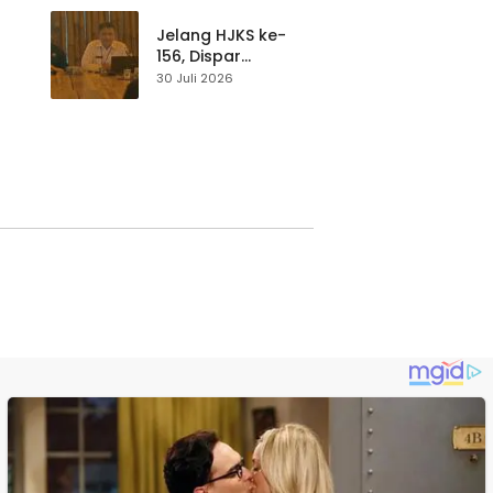
p di
Pengunjung Tetap
Waspada
Jelang HJKS ke-
156, Dispar
Kabupaten
30 Juli 2026
Sukabumi Perkuat
si
Promosi Wisata
Lewat Publikasi
Digital