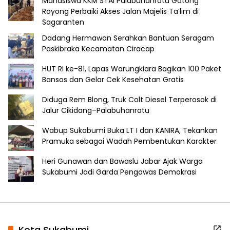
Mahasiswa KKM STAI Palabuhanratu Gotong
Royong Perbaiki Akses Jalan Majelis Ta’lim di
Sagaranten
Dadang Hermawan Serahkan Bantuan Seragam
Paskibraka Kecamatan Ciracap
HUT RI ke-81, Lapas Warungkiara Bagikan 100 Paket
Bansos dan Gelar Cek Kesehatan Gratis
Diduga Rem Blong, Truk Colt Diesel Terperosok di
Jalur Cikidang–Palabuhanratu
Wabup Sukabumi Buka LT I dan KANIRA, Tekankan
Pramuka sebagai Wadah Pembentukan Karakter
Heri Gunawan dan Bawaslu Jabar Ajak Warga
Sukabumi Jadi Garda Pengawas Demokrasi
Kota Sukabumi