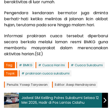
beraktivitas di luar rumah.
Pengendara kendaraan bermotor juga diminta
berhati-hati ketika melintas di jalanan licin akibat
hujan, terutama pada sore hingga malam hari.
Informasi prakiraan cuaca tersebut diperbarui
secara berkala melalui laman resmi BMKG guna
membantu masyarakat dalam merencanakan
aktivitas harian.(SE)
Tag:
BMKG
Cuaca Hari Ini
Cuaca Sukabumi
Topik:
prakiraan cuaca sukabumi
Penulis: Yosep Taryawan
Editor: Asep Hendrayana
Jadwal SIM Keliling Polres Sukabumi Selasa 12
Mei 2026, Hadir di Pos Lantas Cidahu