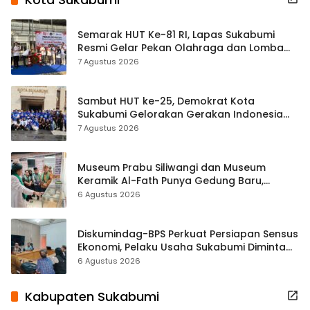
Semarak HUT Ke-81 RI, Lapas Sukabumi
Resmi Gelar Pekan Olahraga dan Lomba
Tradisional
7 Agustus 2026
Sambut HUT ke-25, Demokrat Kota
Sukabumi Gelorakan Gerakan Indonesia
ASRI Lewat Aksi Bersih Masjid Agung
7 Agustus 2026
Museum Prabu Siliwangi dan Museum
Keramik Al-Fath Punya Gedung Baru,
Hampir 500 Koleksi Dipisahkan
6 Agustus 2026
Diskumindag-BPS Perkuat Persiapan Sensus
Ekonomi, Pelaku Usaha Sukabumi Diminta
Terbuka Beri Data
6 Agustus 2026
Kabupaten Sukabumi