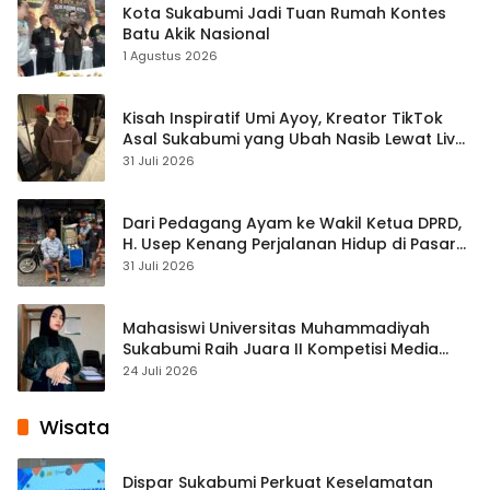
Kota Sukabumi Jadi Tuan Rumah Kontes
Batu Akik Nasional
1 Agustus 2026
Kisah Inspiratif Umi Ayoy, Kreator TikTok
Asal Sukabumi yang Ubah Nasib Lewat Live
Streaming
31 Juli 2026
Dari Pedagang Ayam ke Wakil Ketua DPRD,
H. Usep Kenang Perjalanan Hidup di Pasar
Cisaat
31 Juli 2026
Mahasiswi Universitas Muhammadiyah
Sukabumi Raih Juara II Kompetisi Media
Pembelajaran Digital Tingkat Internasional
24 Juli 2026
Wisata
Dispar Sukabumi Perkuat Keselamatan