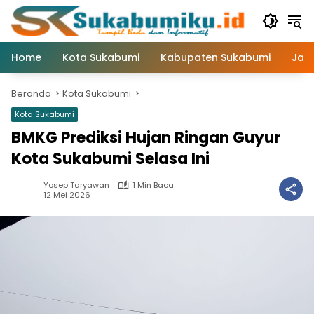
Langsung
ke
konten
Home
Kota Sukabumi
Kabupaten Sukabumi
Jaw
Beranda
Kota Sukabumi
Kota Sukabumi
BMKG Prediksi Hujan Ringan Guyur
Kota Sukabumi Selasa Ini
Yosep Taryawan
1 Min Baca
12 Mei 2026