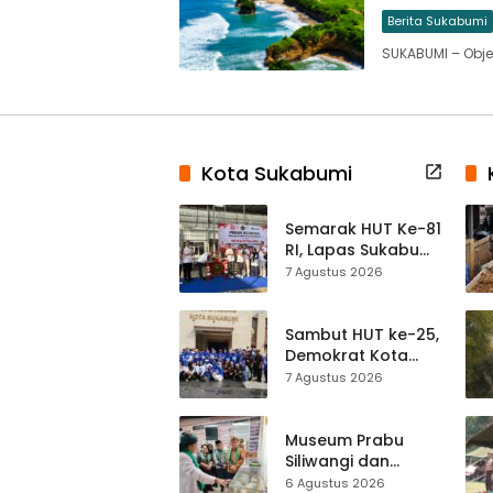
Berita Sukabumi
SUKABUMI – Obje
Kota Sukabumi
Semarak HUT Ke-81
RI, Lapas Sukabumi
Resmi Gelar Pekan
7 Agustus 2026
Olahraga dan
Lomba Tradisional
Sambut HUT ke-25,
Demokrat Kota
Sukabumi
7 Agustus 2026
Gelorakan
Gerakan Indonesia
ASRI Lewat Aksi
Museum Prabu
Bersih Masjid
Siliwangi dan
Agung
Museum Keramik
6 Agustus 2026