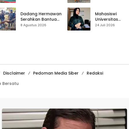
Pramuka sebagai
Usep Kenang
Wadah
Perjalanan Hidu
Pembentukan
Pasar Cisaat
Dadang Hermawan
Mahasiswi
Karakter
Serahkan Bantuan
Universitas
Seragam
Muhammadiyah
8 Agustus 2026
24 Juli 2026
Paskibraka
Sukabumi Raih
Kecamatan
Juara II Kompeti
Ciracap
Media
Pembelajaran
Digital Tingkat
Internasional
Disclaimer
Pedoman Media Siber
Redaksi
 Bersatu