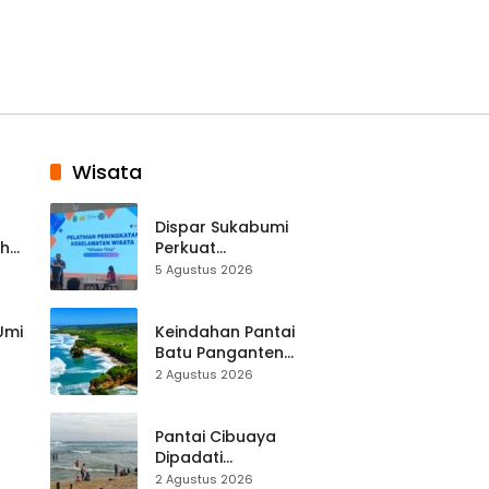
Wisata
Dispar Sukabumi
ah
Perkuat
k
Keselamatan
5 Agustus 2026
Destinasi, SDM
Pariwisata Dibekali
Mitigasi hingga
 Umi
Keindahan Pantai
Teknik Evakuasi
Batu Panganten
Mulai Dilirik
2 Agustus 2026
Wisatawan Lokal
at
dan Luar Daerah
Pantai Cibuaya
Dipadati
Wisatawan,
2 Agustus 2026