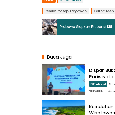
Penulis: Yosep Taryawan
Editor: Ase
Prabowo Siapkan Ekspansi KRL
Baca Juga
Dispar Suk
Pariwisata 
Pariwisata
5 A
SUKABUMI – Asp
Keindahan P
Wisatawan 