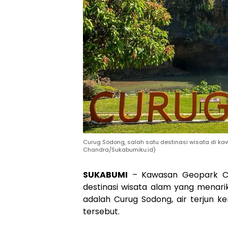
Curug Sodong, salah satu destinasi wisata di ka
Chandra/Sukabumiku.id)
SUKABUMI
– Kawasan Geopark Cil
destinasi wisata alam yang menarik 
adalah Curug Sodong, air terjun k
tersebut.