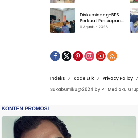
Al-Fath Punya
Gedung Baru,
Hampir 500 Koleksi
Diskumindag-BPS
Dipisahkan
Perkuat Persiapan
Sensus Ekonomi,
6 Agustus 2026
Pelaku Usaha
Sukabumi Diminta
Terbuka Beri Data
Indeks
Kode Etik
Privacy Policy
Sukabumiku@2024 by PT Mediaku Grup