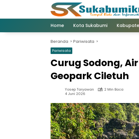
Langsung
ke
konten
Home
Kota Sukabumi
Kabupate
Beranda
Pariwisata
Pariwisata
Curug Sodong, Air
Geopark Ciletuh
Yosep Taryawan
2 Min Baca
4 Juni 2026