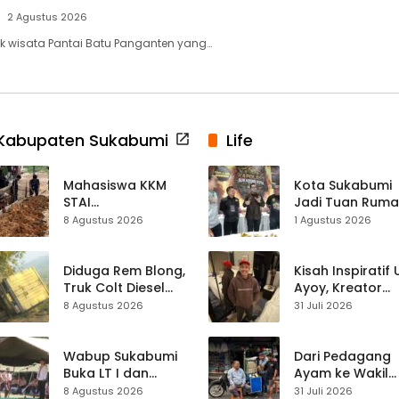
2 Agustus 2026
k wisata Pantai Batu Panganten yang…
Kabupaten Sukabumi
Life
Mahasiswa KKM
Kota Sukabumi
STAI
Jadi Tuan Rum
Palabuhanratu
Kontes Batu Aki
8 Agustus 2026
1 Agustus 2026
Gotong Royong
Nasional
Perbaiki Akses
Jalan Majelis Ta’lim
Diduga Rem Blong,
Kisah Inspiratif
di Sagaranten
Truk Colt Diesel
Ayoy, Kreator
Terperosok di Jalur
TikTok Asal
8 Agustus 2026
31 Juli 2026
Cikidang–
Sukabumi yang
Palabuhanratu
Ubah Nasib Lew
Live Streaming
Wabup Sukabumi
Dari Pedagang
Buka LT I dan
Ayam ke Wakil
KANIRA, Tekankan
Ketua DPRD, H.
8 Agustus 2026
31 Juli 2026