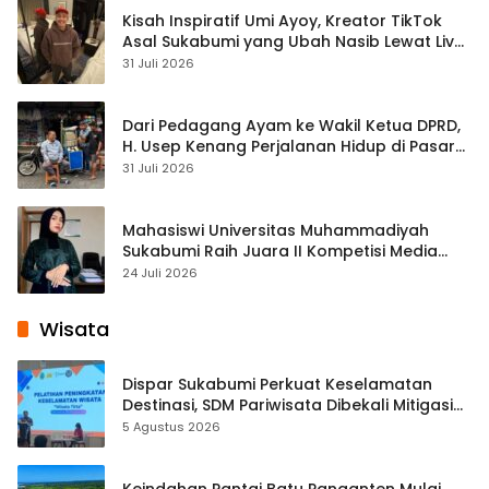
Kisah Inspiratif Umi Ayoy, Kreator TikTok
Asal Sukabumi yang Ubah Nasib Lewat Live
Streaming
31 Juli 2026
Dari Pedagang Ayam ke Wakil Ketua DPRD,
H. Usep Kenang Perjalanan Hidup di Pasar
Cisaat
31 Juli 2026
Mahasiswi Universitas Muhammadiyah
Sukabumi Raih Juara II Kompetisi Media
Pembelajaran Digital Tingkat Internasional
24 Juli 2026
Wisata
Dispar Sukabumi Perkuat Keselamatan
Destinasi, SDM Pariwisata Dibekali Mitigasi
hingga Teknik Evakuasi
5 Agustus 2026