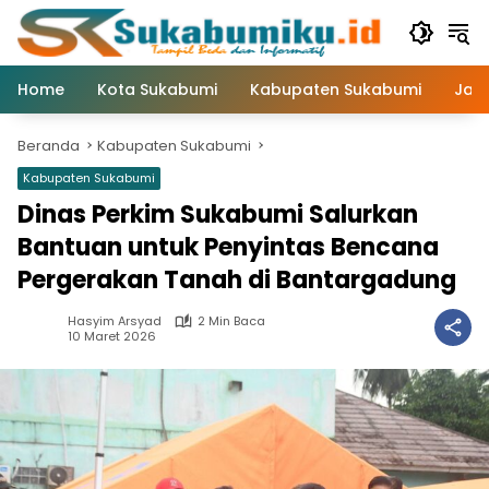
Langsung
ke
konten
Home
Kota Sukabumi
Kabupaten Sukabumi
Jaw
Beranda
Kabupaten Sukabumi
Kabupaten Sukabumi
Dinas Perkim Sukabumi Salurkan
Bantuan untuk Penyintas Bencana
Pergerakan Tanah di Bantargadung
Hasyim Arsyad
2 Min Baca
10 Maret 2026