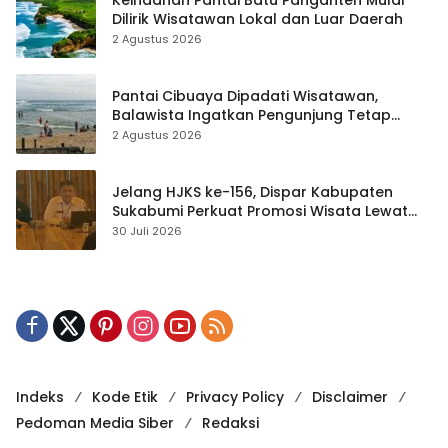
Keindahan Pantai Batu Panganten Mulai
Dilirik Wisatawan Lokal dan Luar Daerah
2 Agustus 2026
Pantai Cibuaya Dipadati Wisatawan,
Balawista Ingatkan Pengunjung Tetap
Waspada
2 Agustus 2026
Jelang HJKS ke-156, Dispar Kabupaten
Sukabumi Perkuat Promosi Wisata Lewat
Publikasi Digital
30 Juli 2026
Indeks
Kode Etik
Privacy Policy
Disclaimer
Pedoman Media Siber
Redaksi