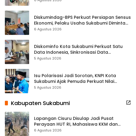
6 Agustus 2026
Diskumindag-BPS Perkuat Persiapan Sensus
Ekonomi, Pelaku Usaha Sukabumi Diminta
Terbuka Beri Data
6 Agustus 2026
Diskominfo Kota Sukabumi Perkuat Satu
Data Indonesia, Sinkronisasi Data
Kewilayahan Dikebut
5 Agustus 2026
Isu Polarisasi Jadi Sorotan, KNPI Kota
Sukabumi Ajak Pemuda Perkuat Nilai
Kebangsaan
5 Agustus 2026
Kabupaten Sukabumi
Lapangan Cisuru Disulap Jadi Pusat
Perayaan HUT RI, Mahasiswa KKM dan
Warga Satukan Tenaga
6 Agustus 2026