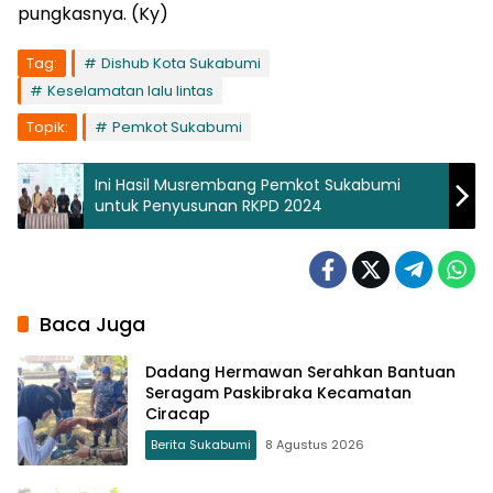
pungkasnya. (Ky)
Tag:
Dishub Kota Sukabumi
Keselamatan lalu lintas
Topik:
Pemkot Sukabumi
Ini Hasil Musrembang Pemkot Sukabumi
untuk Penyusunan RKPD 2024
Baca Juga
Dadang Hermawan Serahkan Bantuan
Seragam Paskibraka Kecamatan
Ciracap
Berita Sukabumi
8 Agustus 2026