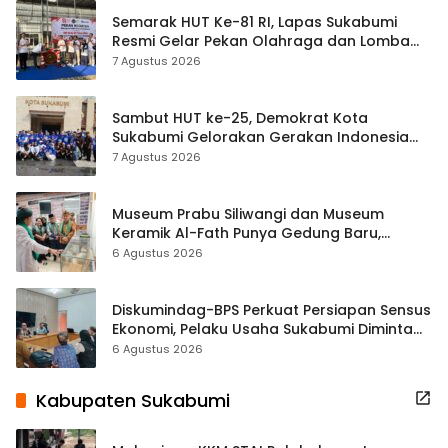
Semarak HUT Ke-81 RI, Lapas Sukabumi
Resmi Gelar Pekan Olahraga dan Lomba
Tradisional
7 Agustus 2026
Sambut HUT ke-25, Demokrat Kota
Sukabumi Gelorakan Gerakan Indonesia
ASRI Lewat Aksi Bersih Masjid Agung
7 Agustus 2026
Museum Prabu Siliwangi dan Museum
Keramik Al-Fath Punya Gedung Baru,
Hampir 500 Koleksi Dipisahkan
6 Agustus 2026
Diskumindag-BPS Perkuat Persiapan Sensus
Ekonomi, Pelaku Usaha Sukabumi Diminta
Terbuka Beri Data
6 Agustus 2026
Kabupaten Sukabumi