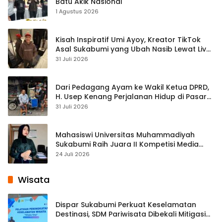
Batu Akik Nasional
1 Agustus 2026
Kisah Inspiratif Umi Ayoy, Kreator TikTok
Asal Sukabumi yang Ubah Nasib Lewat Live
Streaming
31 Juli 2026
Dari Pedagang Ayam ke Wakil Ketua DPRD,
H. Usep Kenang Perjalanan Hidup di Pasar
Cisaat
31 Juli 2026
Mahasiswi Universitas Muhammadiyah
Sukabumi Raih Juara II Kompetisi Media
Pembelajaran Digital Tingkat Internasional
24 Juli 2026
Wisata
Dispar Sukabumi Perkuat Keselamatan
Destinasi, SDM Pariwisata Dibekali Mitigasi