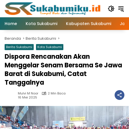
Langsung
ke
konten
Home
Kota Sukabumi
Kabupaten Sukabumi
Jaw
Beranda
Berita Sukabumi
Berita Sukabumi
Kota Sukabumi
Dispora Rencanakan Akan
Menggelar Senam Bersama Se Jawa
Barat di Sukabumi, Catat
Tanggalnya
Mulvi M Noor
2 Min Baca
16 Mei 2025