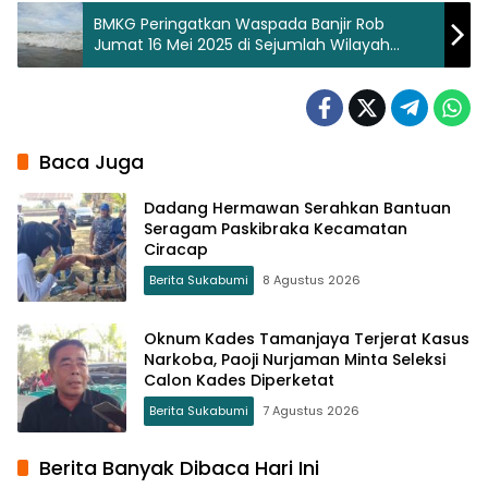
BMKG Peringatkan Waspada Banjir Rob
Jumat 16 Mei 2025 di Sejumlah Wilayah
Pesisir Indonesia
Baca Juga
Dadang Hermawan Serahkan Bantuan
Seragam Paskibraka Kecamatan
Ciracap
Berita Sukabumi
8 Agustus 2026
Oknum Kades Tamanjaya Terjerat Kasus
Narkoba, Paoji Nurjaman Minta Seleksi
Calon Kades Diperketat
Berita Sukabumi
7 Agustus 2026
Berita Banyak Dibaca Hari Ini