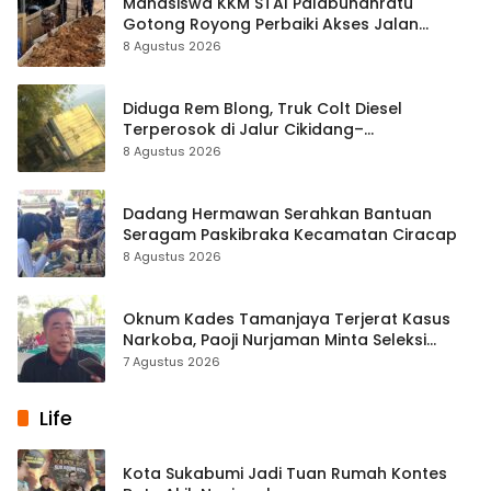
Mahasiswa KKM STAI Palabuhanratu
Gotong Royong Perbaiki Akses Jalan
Majelis Ta’lim di Sagaranten
8 Agustus 2026
Diduga Rem Blong, Truk Colt Diesel
Terperosok di Jalur Cikidang–
Palabuhanratu
8 Agustus 2026
Dadang Hermawan Serahkan Bantuan
Seragam Paskibraka Kecamatan Ciracap
8 Agustus 2026
Oknum Kades Tamanjaya Terjerat Kasus
Narkoba, Paoji Nurjaman Minta Seleksi
Calon Kades Diperketat
7 Agustus 2026
Life
Kota Sukabumi Jadi Tuan Rumah Kontes