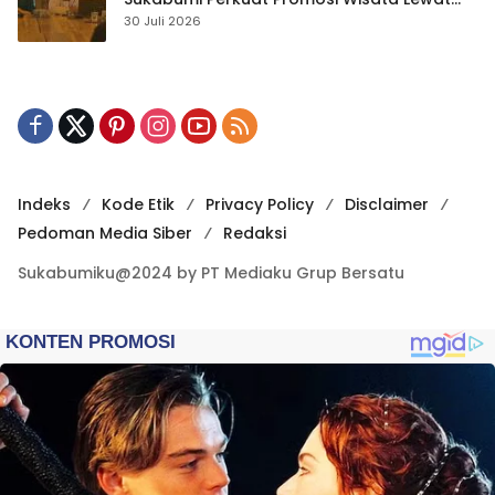
Publikasi Digital
30 Juli 2026
Indeks
Kode Etik
Privacy Policy
Disclaimer
Pedoman Media Siber
Redaksi
Sukabumiku@2024 by PT Mediaku Grup Bersatu