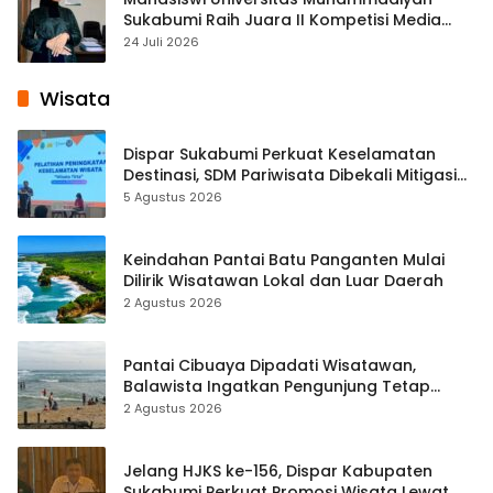
Sukabumi Raih Juara II Kompetisi Media
Pembelajaran Digital Tingkat Internasional
24 Juli 2026
Wisata
Dispar Sukabumi Perkuat Keselamatan
Destinasi, SDM Pariwisata Dibekali Mitigasi
hingga Teknik Evakuasi
5 Agustus 2026
Keindahan Pantai Batu Panganten Mulai
Dilirik Wisatawan Lokal dan Luar Daerah
2 Agustus 2026
Pantai Cibuaya Dipadati Wisatawan,
Balawista Ingatkan Pengunjung Tetap
Waspada
2 Agustus 2026
Jelang HJKS ke-156, Dispar Kabupaten
Sukabumi Perkuat Promosi Wisata Lewat