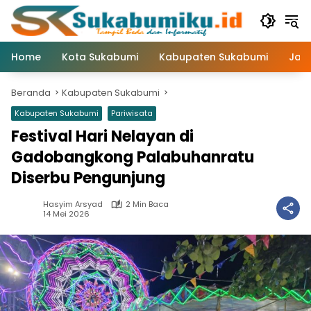
Langsung
ke
konten
Home
Kota Sukabumi
Kabupaten Sukabumi
Jaw
Beranda
Kabupaten Sukabumi
Kabupaten Sukabumi
Pariwisata
Festival Hari Nelayan di
Gadobangkong Palabuhanratu
Diserbu Pengunjung
Hasyim Arsyad
2 Min Baca
14 Mei 2026