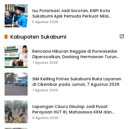
Isu Polarisasi Jadi Sorotan, KNPI Kota
Sukabumi Ajak Pemuda Perkuat Nilai
Kebangsaan
5 Agustus 2026
Kabupaten Sukabumi
Rencana Hiburan Reggae di Purwasedar
Dipersoalkan, Dadang Hermawan Turun
Memfasilitasi Musyawarah
7 Agustus 2026
SIM Keliling Polres Sukabumi Buka Layanan
di Cikembar pada Jumat, 7 Agustus 2026
7 Agustus 2026
Lapangan Cisuru Disulap Jadi Pusat
Perayaan HUT RI, Mahasiswa KKM dan
Warga Satukan Tenaga
6 Agustus 2026