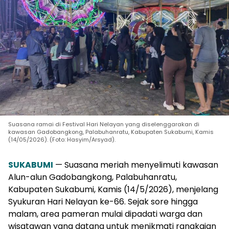
Suasana ramai di Festival Hari Nelayan yang diselenggarakan di
kawasan Gadobangkong, Palabuhanratu, Kabupaten Sukabumi, Kamis
(14/05/2026). (Foto: Hasyim/Arsyad).
SUKABUMI
— Suasana meriah menyelimuti kawasan
Alun-alun Gadobangkong, Palabuhanratu,
Kabupaten Sukabumi, Kamis (14/5/2026), menjelang
Syukuran Hari Nelayan ke-66. Sejak sore hingga
malam, area pameran mulai dipadati warga dan
wisatawan yang datang untuk menikmati rangkaian