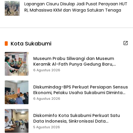
Lapangan Cisuru Disulap Jadi Pusat Perayaan HUT
RI, Mahasiswa KKM dan Warga Satukan Tenaga
Kota Sukabumi
Museum Prabu Siliwangi dan Museum
Keramik Al-Fath Punya Gedung Baru,
Hampir 500 Koleksi Dipisahkan
6 Agustus 2026
Diskumindag-BPS Perkuat Persiapan Sensus
Ekonomi, Pelaku Usaha Sukabumi Diminta
Terbuka Beri Data
6 Agustus 2026
Diskominfo Kota Sukabumi Perkuat Satu
Data Indonesia, Sinkronisasi Data
Kewilayahan Dikebut
5 Agustus 2026