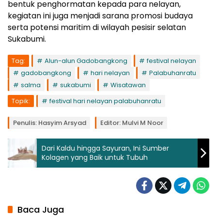
bentuk penghormatan kepada para nelayan,
kegiatan ini juga menjadi sarana promosi budaya
serta potensi maritim di wilayah pesisir selatan
Sukabumi.
Tag:
Alun-alun Gadobangkong
festival nelayan
gadobangkong
hari nelayan
Palabuhanratu
salma
sukabumi
Wisatawan
Topik:
festival hari nelayan palabuhanratu
Penulis: Hasyim Arsyad
Editor: Mulvi M Noor
Dari Kaldu hingga Sayuran, Ini Sumber
Kolagen yang Baik untuk Tubuh
Baca Juga