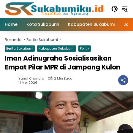
Langsung
ke
konten
Home
Kota Sukabumi
Kabupaten Sukabumi
Jaw
Beranda
Berita Sukabumi
Berita Sukabumi
Kabupaten Sukabumi
Politik
Iman Adinugraha Sosialisasikan
Empat Pilar MPR di Jampang Kulon
Yandi Chandra
2 Min Baca
11 Mei 2026