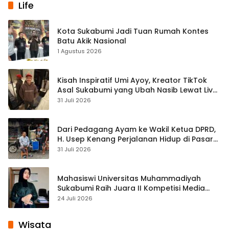
Life
Kota Sukabumi Jadi Tuan Rumah Kontes
Batu Akik Nasional
1 Agustus 2026
Kisah Inspiratif Umi Ayoy, Kreator TikTok
Asal Sukabumi yang Ubah Nasib Lewat Live
Streaming
31 Juli 2026
Dari Pedagang Ayam ke Wakil Ketua DPRD,
H. Usep Kenang Perjalanan Hidup di Pasar
Cisaat
31 Juli 2026
Mahasiswi Universitas Muhammadiyah
Sukabumi Raih Juara II Kompetisi Media
Pembelajaran Digital Tingkat Internasional
24 Juli 2026
Wisata