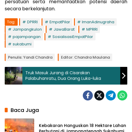
persatuan serta memanfaatkan potensi daerah
secara berkelanjutan.
Tag:
DPRRI
EmpatPilar
ImanAdinugraha
Jampangkulon
JawaBarat
MPRRI
pajampangan
SosialisasiEmpatPilar
sukabumi
Penulis: Yandi Chandra
Editor: Chandra Maulana
Truk Masuk Jurang di Cisarakan
Palabuhanratu, Dua Orang Luka-luka
Baca Juga
Kebakaran Hanguskan 18 Hektare Lahan
Perhutani di Jampangtengah Sukabumi