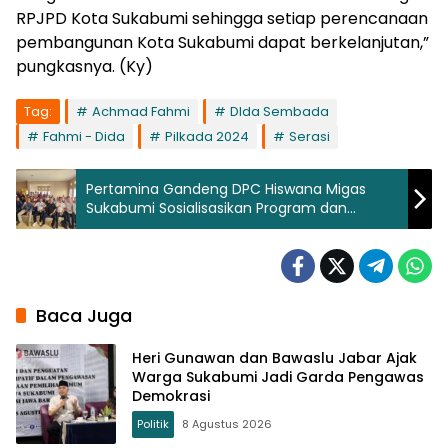
RPJPD Kota Sukabumi sehingga setiap perencanaan
pembangunan Kota Sukabumi dapat berkelanjutan,”
pungkasnya. (Ky)
Tag:
Achmad Fahmi
DIda Sembada
Fahmi - Dida
Pilkada 2024
Serasi
Pertamina Gandeng DPC Hiswana Migas
Sukabumi Sosialisasikan Program dan
Regulasi Kepada Puluhan SPBU
Baca Juga
Heri Gunawan dan Bawaslu Jabar Ajak
Warga Sukabumi Jadi Garda Pengawas
Demokrasi
Politik
8 Agustus 2026