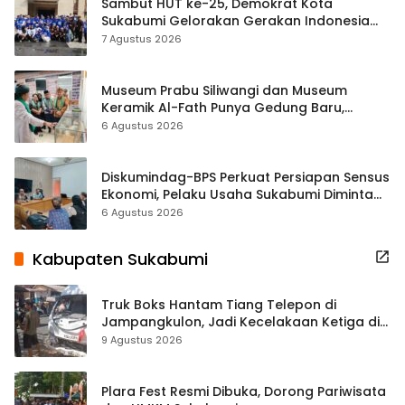
Sambut HUT ke-25, Demokrat Kota
Sukabumi Gelorakan Gerakan Indonesia
ASRI Lewat Aksi Bersih Masjid Agung
7 Agustus 2026
Museum Prabu Siliwangi dan Museum
Keramik Al-Fath Punya Gedung Baru,
Hampir 500 Koleksi Dipisahkan
6 Agustus 2026
Diskumindag-BPS Perkuat Persiapan Sensus
Ekonomi, Pelaku Usaha Sukabumi Diminta
Terbuka Beri Data
6 Agustus 2026
Kabupaten Sukabumi
Truk Boks Hantam Tiang Telepon di
Jampangkulon, Jadi Kecelakaan Ketiga di
Titik yang Sama
9 Agustus 2026
Plara Fest Resmi Dibuka, Dorong Pariwisata