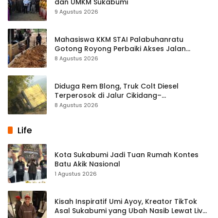
dan UMKM Sukabumi
9 Agustus 2026
Mahasiswa KKM STAI Palabuhanratu
Gotong Royong Perbaiki Akses Jalan
Majelis Ta’lim di Sagaranten
8 Agustus 2026
Diduga Rem Blong, Truk Colt Diesel
Terperosok di Jalur Cikidang–
Palabuhanratu
8 Agustus 2026
Life
Kota Sukabumi Jadi Tuan Rumah Kontes
Batu Akik Nasional
1 Agustus 2026
Kisah Inspiratif Umi Ayoy, Kreator TikTok
Asal Sukabumi yang Ubah Nasib Lewat Live