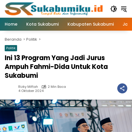
Langsung
ke
konten
Home
Kota Sukabumi
Kabupaten Sukabumi
Jaw
Beranda
Politik
Politik
Ini 13 Program Yang Jadi Jurus
Ampuh Fahmi-Dida Untuk Kota
Sukabumi
Rizky Miftah
2 Min Baca
4 Oktober 2024