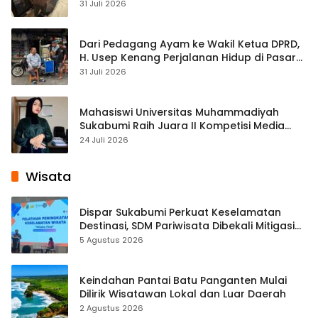
Streaming
31 Juli 2026
Dari Pedagang Ayam ke Wakil Ketua DPRD,
H. Usep Kenang Perjalanan Hidup di Pasar
Cisaat
31 Juli 2026
Mahasiswi Universitas Muhammadiyah
Sukabumi Raih Juara II Kompetisi Media
Pembelajaran Digital Tingkat Internasional
24 Juli 2026
Wisata
Dispar Sukabumi Perkuat Keselamatan
Destinasi, SDM Pariwisata Dibekali Mitigasi
hingga Teknik Evakuasi
5 Agustus 2026
Keindahan Pantai Batu Panganten Mulai
Dilirik Wisatawan Lokal dan Luar Daerah
2 Agustus 2026