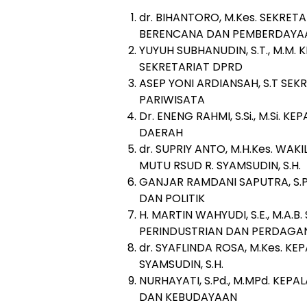
dr. BIHANTORO, M.Kes. SEKRE
BERENCANA DAN PEMBERDAYA
YUYUH SUBHANUDIN, S.T., M.M
SEKRETARIAT DPRD
ASEP YONI ARDIANSAH, S.T SE
PARIWISATA
Dr. ENENG RAHMI, S.Si., M.Si.
DAERAH
dr. SUPRIY ANTO, M.H.Kes. W
MUTU RSUD R. SYAMSUDIN, S.H.
GANJAR RAMDANI SAPUTRA, S.P
DAN POLITIK
H. MARTIN WAHYUDI, S.E., M.A.
PERINDUSTRIAN DAN PERDAG
dr. SYAFLINDA ROSA, M.Kes. 
SYAMSUDIN, S.H.
NURHAYATI, S.Pd., M.MPd. KEP
DAN KEBUDAYAAN