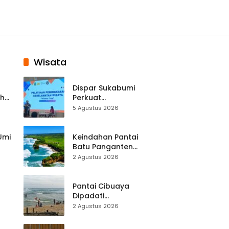
Wisata
Dispar Sukabumi
ah
Perkuat
k
Keselamatan
5 Agustus 2026
Destinasi, SDM
Pariwisata Dibekali
Mitigasi hingga
 Umi
Keindahan Pantai
Teknik Evakuasi
Batu Panganten
Mulai Dilirik
2 Agustus 2026
Wisatawan Lokal
at
dan Luar Daerah
Pantai Cibuaya
Dipadati
Wisatawan,
2 Agustus 2026
Balawista Ingatkan
p di
Pengunjung Tetap