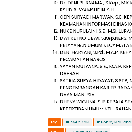
Dr. DENI PURNAMA , S.Kep., M.
RSUD R. SYAMSUDIN, S.H.
CEPI SURYADI MARWAN, S.E. KE
KEAMANAN INFORMASI DINAS K
NUKE NURULAINI, S.E., M.Si
DWI RETNO DEWI, S.Kep.NERS. 
PELAYANAN UMUM KECAMATA
DENI HARYANI, S.Pd., M.A.P. 
KECAMATAN BAROS
YAYAN MULYANA, S.E., M.A.P.
DAERAH
SATRIA SURYA HIDAYAT, S.STP,
PENGEMBANGAN KARIER BADA
DAYA MANUSIA
DHENY WIGUNA, S.IP KEPALA S
KETERTIBAN UMUM KELURAHA
Tag:
Ayep Zaki
Bobby Maulana
Topik:
Pemkot Sukabumi