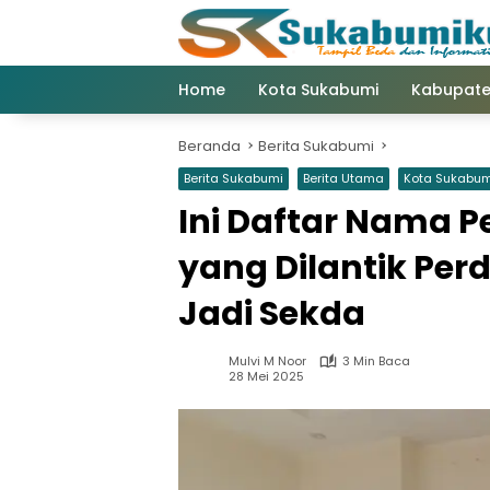
Langsung
ke
konten
Home
Kota Sukabumi
Kabupate
Beranda
Berita Sukabumi
Berita Sukabumi
Berita Utama
Kota Sukabum
Ini Daftar Nama 
yang Dilantik Per
Jadi Sekda
Mulvi M Noor
3 Min Baca
28 Mei 2025