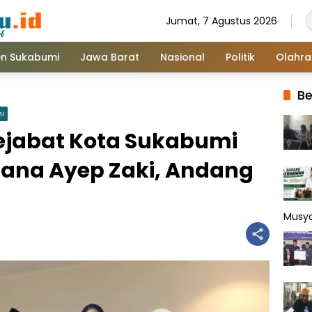
Jumat, 7 Agustus 2026
n Sukabumi
Jawa Barat
Nasional
Politik
Olahr
Be
i
Pejabat Kota Sukabumi
dana Ayep Zaki, Andang
Musy