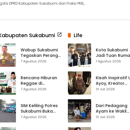
ota DPRD Kabupaten Sukabumi dari Fraksi PKB,…
Kabupaten Sukabumi
Life
Wabup Sukabumi
Kota Sukabumi
Tegaskan Perang
Jadi Tuan Rum
terhadap Narkoba
Kontes Batu Aki
7 Agustus 2026
1 Agustus 2026
Usai Dugaan Kades
Nasional
Terlibat
Rencana Hiburan
Kisah Inspiratif
Reggae di
Ayoy, Kreator
Purwasedar
TikTok Asal
7 Agustus 2026
31 Juli 2026
Dipersoalkan,
Sukabumi yang
Dadang Hermawan
Ubah Nasib Lew
Turun Memfasilitasi
Live Streaming
SIM Keliling Polres
Dari Pedagang
Musyawarah
Sukabumi Buka
Ayam ke Wakil
Layanan di
Ketua DPRD, H.
7 Agustus 2026
31 Juli 2026
Cikembar pada
Usep Kenang
Jumat, 7 Agustus
Perjalanan Hidu