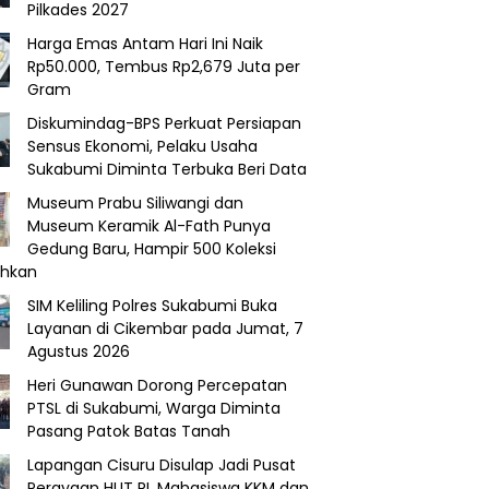
Pilkades 2027
Harga Emas Antam Hari Ini Naik
Rp50.000, Tembus Rp2,679 Juta per
Gram
Diskumindag-BPS Perkuat Persiapan
Sensus Ekonomi, Pelaku Usaha
Sukabumi Diminta Terbuka Beri Data
Museum Prabu Siliwangi dan
Museum Keramik Al-Fath Punya
Gedung Baru, Hampir 500 Koleksi
ahkan
SIM Keliling Polres Sukabumi Buka
Layanan di Cikembar pada Jumat, 7
Agustus 2026
Heri Gunawan Dorong Percepatan
PTSL di Sukabumi, Warga Diminta
Pasang Patok Batas Tanah
Lapangan Cisuru Disulap Jadi Pusat
Perayaan HUT RI, Mahasiswa KKM dan