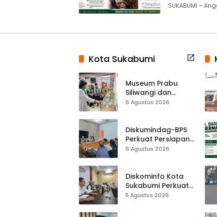
SUKABUMI – Angg
Kota Sukabumi
Museum Prabu
Siliwangi dan
Museum Keramik
6 Agustus 2026
Al-Fath Punya
Gedung Baru,
Hampir 500 Koleksi
Diskumindag-BPS
Dipisahkan
Perkuat Persiapan
Sensus Ekonomi,
6 Agustus 2026
Pelaku Usaha
Sukabumi Diminta
Terbuka Beri Data
Diskominfo Kota
Sukabumi Perkuat
Satu Data
5 Agustus 2026
Indonesia,
Sinkronisasi Data