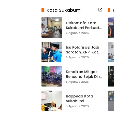
Kota Sukabumi
Diskominfo Kota
Sukabumi Perkuat
Satu Data
5 Agustus 2026
Indonesia,
Sinkronisasi Data
Kewilayahan
Isu Polarisasi Jadi
Dikebut
Sorotan, KNPI Kota
Sukabumi Ajak
5 Agustus 2026
Pemuda Perkuat
Nilai Kebangsaan
Kenalkan Mitigasi
Bencana Sejak Dini,
Anak-anak KB
5 Agustus 2026
Baitul Makmur
Sukabumi Belajar
Lewat Boneka
Bappeda Kota
Tangan
Sukabumi
Matangkan Inovasi
5 Agustus 2026
Puskesmas untuk