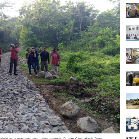
BPR K
elakukan pengerasan jalan menuju Dusun Ciangkrek, Desa