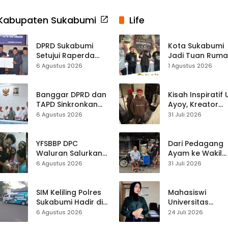
Kabupaten Sukabumi
Life
DPRD Sukabumi
Kota Sukabumi
Setujui Raperda
Jadi Tuan Rum
Disabilitas,
Kontes Batu Aki
6 Agustus 2026
1 Agustus 2026
Perlindungan Hak
Nasional
dan Akses Layanan
Diperkuat
Banggar DPRD dan
Kisah Inspiratif
TAPD Sinkronkan
Ayoy, Kreator
Anggaran
TikTok Asal
6 Agustus 2026
31 Juli 2026
Sukabumi, Program
Sukabumi yang
Prioritas hingga
Ubah Nasib Lew
Pendapatan
Live Streaming
YFSBBP DPC
Dari Pedagang
Dibahas
Waluran Salurkan
Ayam ke Wakil
Bantuan Sosial
Ketua DPRD, H.
6 Agustus 2026
31 Juli 2026
untuk Bocah
Usep Kenang
Korban Luka Bakar
Perjalanan Hidu
Air Panas
Pasar Cisaat
SIM Keliling Polres
Mahasiswi
Sukabumi Hadir di
Universitas
Kalapa Nunggal,
Muhammadiyah
6 Agustus 2026
24 Juli 2026
Kamis 6 Agustus
Sukabumi Raih