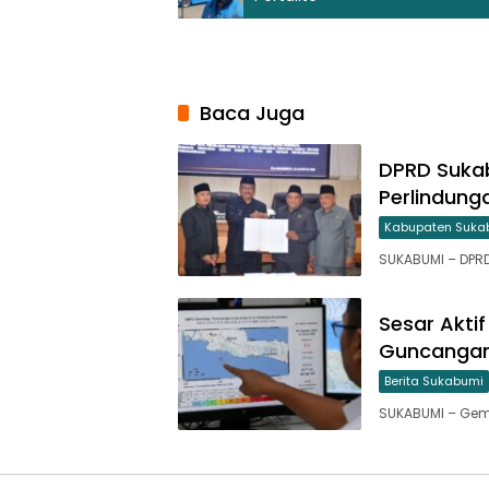
Baca Juga
DPRD Sukab
Perlindung
Kabupaten Suka
SUKABUMI – DPR
Sesar Akti
Guncangan
Berita Sukabumi
SUKABUMI – Gem