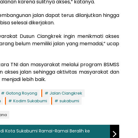
lanan karena sulitnya akses,” katanya.
mbangunan jalan dapat terus dilanjutkan hingga
isa selesai dikerjakan.
yarakat Dusun Ciangkrek ingin menikmati akses
karang belum memiliki jalan yang memadai,” ucap
tara TNI dan masyarakat melalui program BSMSS
kses jalan sehingga aktivitas masyarakat dan
menjadi lebih baik.
Gotong Royong
Jalan Ciangkrek
n
Kodim Sukabumi
sukabumi
lana
 di Kota Sukabumi Ramai-Ramai Beralih ke