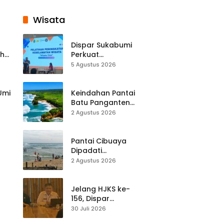
Wisata
Dispar Sukabumi
ah
Perkuat
k
Keselamatan
5 Agustus 2026
Destinasi, SDM
Pariwisata Dibekali
Mitigasi hingga
 Umi
Keindahan Pantai
Teknik Evakuasi
Batu Panganten
Mulai Dilirik
2 Agustus 2026
Wisatawan Lokal
at
dan Luar Daerah
Pantai Cibuaya
Dipadati
Wisatawan,
2 Agustus 2026
Balawista Ingatkan
p di
Pengunjung Tetap
Waspada
Jelang HJKS ke-
156, Dispar
Kabupaten
30 Juli 2026
Sukabumi Perkuat