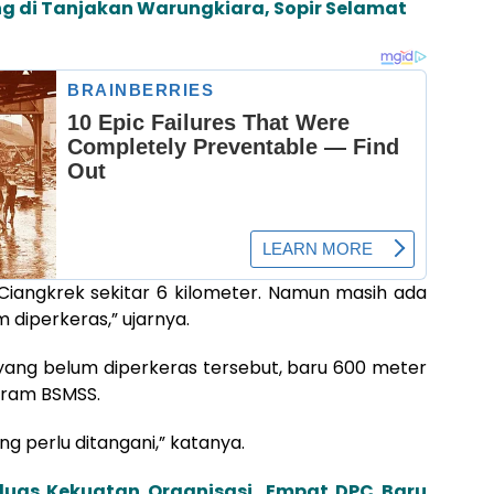
ng di Tanjakan Warungkiara, Sopir Selamat
 Ciangkrek sekitar 6 kilometer. Namun masih ada
m diperkeras,” ujarnya.
an yang belum diperkeras tersebut, baru 600 meter
ogram BSMSS.
ng perlu ditangani,” katanya.
luas Kekuatan Organisasi, Empat DPC Baru