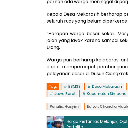
pernah ada warga meninggal di perja
Kepala Desa Mekarasih berharap pe
seluruh ruas yang belum diperkeras b
“Harapan warga besar sekali. Mas
jalan yang layak karena sampai se
Ujang.
Warga pun berharap kolaborasi an
dapat mempercepat pembangunan a
pelayanan dasar di Dusun Ciangkrek 
Tag:
BSMSS
Desa Mekarasih
Jawa Barat
Kecamatan Simpena
Penulis: Hasyim
Editor: Chandra Mau
Harga Pertamax Melonjak, Ojol
Pertalite