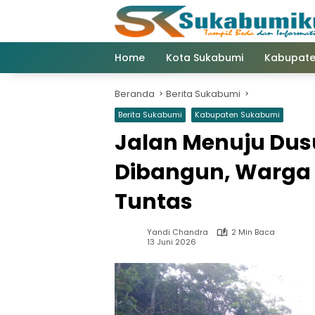
Langsung
ke
konten
Home
Kota Sukabumi
Kabupate
Beranda
Berita Sukabumi
Berita Sukabumi
Kabupaten Sukabumi
Jalan Menuju Dus
Dibangun, Warga 
Tuntas
Yandi Chandra
2 Min Baca
13 Juni 2026