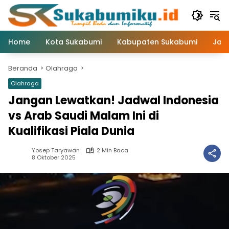
Langsung
ke
konten
Home
Kota Sukabumi
Kabupaten Sukabumi
Jaw
Beranda
Olahraga
Olahraga
Jangan Lewatkan! Jadwal Indonesia
vs Arab Saudi Malam Ini di
Kualifikasi Piala Dunia
Yosep Taryawan
2 Min Baca
8 Oktober 2025