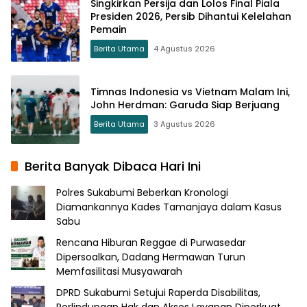
Singkirkan Persija dan Lolos Final Piala
Presiden 2026, Persib Dihantui Kelelahan
Pemain
Berita Utama
4 Agustus 2026
Timnas Indonesia vs Vietnam Malam Ini,
John Herdman: Garuda Siap Berjuang
Berita Utama
3 Agustus 2026
Berita Banyak Dibaca Hari Ini
Polres Sukabumi Beberkan Kronologi
Diamankannya Kades Tamanjaya dalam Kasus
Sabu
Rencana Hiburan Reggae di Purwasedar
Dipersoalkan, Dadang Hermawan Turun
Memfasilitasi Musyawarah
DPRD Sukabumi Setujui Raperda Disabilitas,