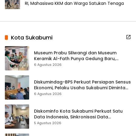
RI, Mahasiswa KKM dan Warga Satukan Tenaga
Kota Sukabumi
Museum Prabu Siliwangi dan Museum
Keramik Al-Fath Punya Gedung Baru,
Hampir 500 Koleksi Dipisahkan
6 Agustus 2026
Diskumindag-BPS Perkuat Persiapan Sensus
Ekonomi, Pelaku Usaha Sukabumi Diminta
Terbuka Beri Data
6 Agustus 2026
Diskominfo Kota Sukabumi Perkuat Satu
Data Indonesia, Sinkronisasi Data
Kewilayahan Dikebut
5 Agustus 2026