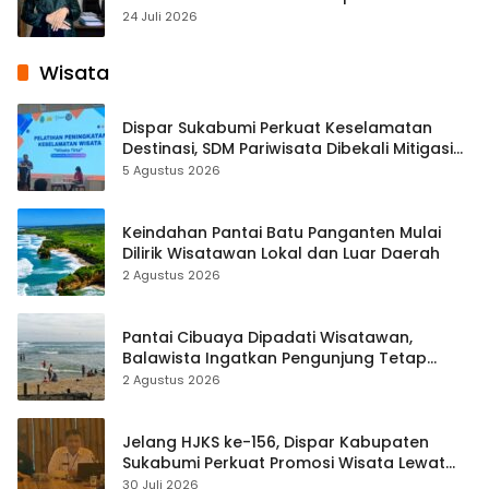
Pembelajaran Digital Tingkat Internasional
24 Juli 2026
Wisata
Dispar Sukabumi Perkuat Keselamatan
Destinasi, SDM Pariwisata Dibekali Mitigasi
hingga Teknik Evakuasi
5 Agustus 2026
Keindahan Pantai Batu Panganten Mulai
Dilirik Wisatawan Lokal dan Luar Daerah
2 Agustus 2026
Pantai Cibuaya Dipadati Wisatawan,
Balawista Ingatkan Pengunjung Tetap
Waspada
2 Agustus 2026
Jelang HJKS ke-156, Dispar Kabupaten
Sukabumi Perkuat Promosi Wisata Lewat
Publikasi Digital
30 Juli 2026