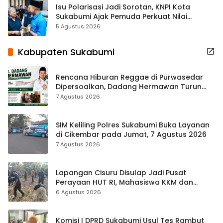
Isu Polarisasi Jadi Sorotan, KNPI Kota
Sukabumi Ajak Pemuda Perkuat Nilai
Kebangsaan
5 Agustus 2026
Kabupaten Sukabumi
Rencana Hiburan Reggae di Purwasedar
Dipersoalkan, Dadang Hermawan Turun
Memfasilitasi Musyawarah
7 Agustus 2026
SIM Keliling Polres Sukabumi Buka Layanan
di Cikembar pada Jumat, 7 Agustus 2026
7 Agustus 2026
Lapangan Cisuru Disulap Jadi Pusat
Perayaan HUT RI, Mahasiswa KKM dan
Warga Satukan Tenaga
6 Agustus 2026
Komisi I DPRD Sukabumi Usul Tes Rambut