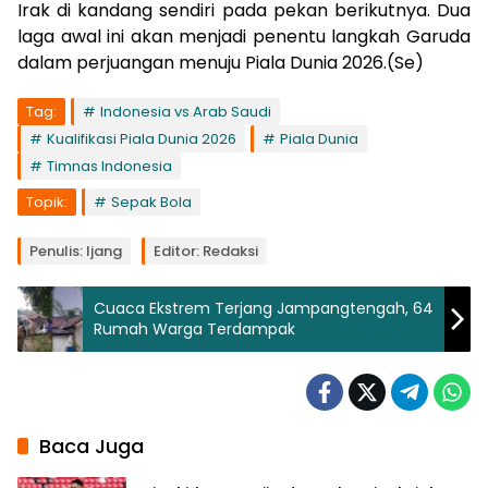
Irak di kandang sendiri pada pekan berikutnya. Dua
laga awal ini akan menjadi penentu langkah Garuda
dalam perjuangan menuju Piala Dunia 2026.(Se)
Tag:
Indonesia vs Arab Saudi
Kualifikasi Piala Dunia 2026
Piala Dunia
Timnas Indonesia
Topik:
Sepak Bola
Penulis: Ijang
Editor: Redaksi
Cuaca Ekstrem Terjang Jampangtengah, 64
Rumah Warga Terdampak
Baca Juga