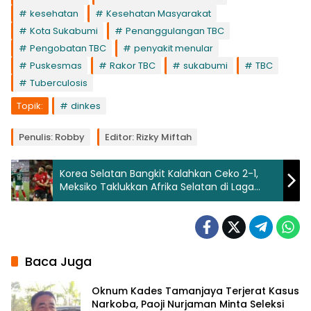
kesehatan
Kesehatan Masyarakat
Kota Sukabumi
Penanggulangan TBC
Pengobatan TBC
penyakit menular
Puskesmas
Rakor TBC
sukabumi
TBC
Tuberculosis
Topik:
dinkes
Penulis: Robby
Editor: Rizky Miftah
Korea Selatan Bangkit Kalahkan Ceko 2-1,
Meksiko Taklukkan Afrika Selatan di Laga
Pembuka Piala Dunia 2026
Baca Juga
Oknum Kades Tamanjaya Terjerat Kasus
Narkoba, Paoji Nurjaman Minta Seleksi