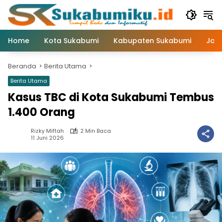
Langsung
ke
konten
Home
Kota Sukabumi
Kabupaten Sukabumi
Jaw
Beranda
Berita Utama
Berita Utama
Kasus TBC di Kota Sukabumi Tembus
1.400 Orang
Rizky Miftah
2 Min Baca
11 Juni 2026