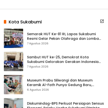
Kota Sukabumi
Semarak HUT Ke-81 RI, Lapas Sukabumi
Resmi Gelar Pekan Olahraga dan Lomba
Tradisional
7 Agustus 2026
Sambut HUT ke-25, Demokrat Kota
Sukabumi Gelorakan Gerakan Indonesia
ASRI Lewat Aksi Bersih Masjid Agung
7 Agustus 2026
Museum Prabu Siliwangi dan Museum
Keramik Al-Fath Punya Gedung Baru,
Hampir 500 Koleksi Dipisahkan
6 Agustus 2026
Diskumindag-BPS Perkuat Persiapan Sensus
Ekonomi, Pelaku Usaha Sukabumi Diminta