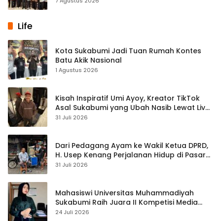
7 Agustus 2026
Life
Kota Sukabumi Jadi Tuan Rumah Kontes
Batu Akik Nasional
1 Agustus 2026
Kisah Inspiratif Umi Ayoy, Kreator TikTok
Asal Sukabumi yang Ubah Nasib Lewat Live
Streaming
31 Juli 2026
Dari Pedagang Ayam ke Wakil Ketua DPRD,
H. Usep Kenang Perjalanan Hidup di Pasar
Cisaat
31 Juli 2026
Mahasiswi Universitas Muhammadiyah
Sukabumi Raih Juara II Kompetisi Media
Pembelajaran Digital Tingkat Internasional
24 Juli 2026