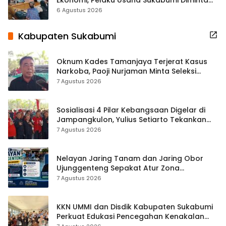
Terbuka Beri Data
6 Agustus 2026
Kabupaten Sukabumi
Oknum Kades Tamanjaya Terjerat Kasus
Narkoba, Paoji Nurjaman Minta Seleksi
Calon Kades Diperketat
7 Agustus 2026
Sosialisasi 4 Pilar Kebangsaan Digelar di
Jampangkulon, Yulius Setiarto Tekankan
Pentingnya Persatuan
7 Agustus 2026
Nelayan Jaring Tanam dan Jaring Obor
Ujunggenteng Sepakat Atur Zona
Penangkapan
7 Agustus 2026
KKN UMMI dan Disdik Kabupaten Sukabumi
Perkuat Edukasi Pencegahan Kenakalan
Remaja di SMPN 2 Tegalbuleud