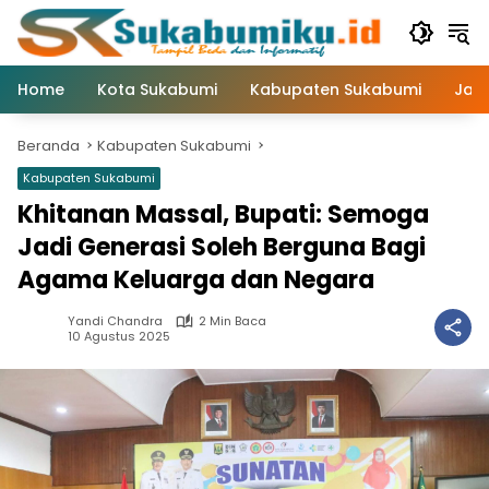
Langsung
ke
konten
Home
Kota Sukabumi
Kabupaten Sukabumi
Jaw
Beranda
Kabupaten Sukabumi
Kabupaten Sukabumi
Khitanan Massal, Bupati: Semoga
Jadi Generasi Soleh Berguna Bagi
Agama Keluarga dan Negara
Yandi Chandra
2 Min Baca
10 Agustus 2025