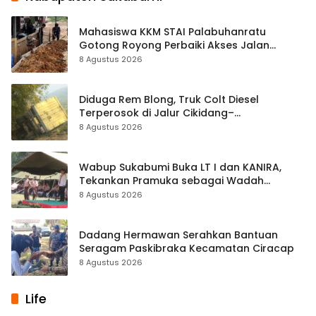
Mahasiswa KKM STAI Palabuhanratu
Gotong Royong Perbaiki Akses Jalan
Majelis Ta’lim di Sagaranten
8 Agustus 2026
Diduga Rem Blong, Truk Colt Diesel
Terperosok di Jalur Cikidang–
Palabuhanratu
8 Agustus 2026
Wabup Sukabumi Buka LT I dan KANIRA,
Tekankan Pramuka sebagai Wadah
Pembentukan Karakter
8 Agustus 2026
Dadang Hermawan Serahkan Bantuan
Seragam Paskibraka Kecamatan Ciracap
8 Agustus 2026
Life