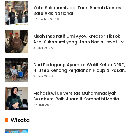
Kota Sukabumi Jadi Tuan Rumah Kontes
Batu Akik Nasional
1 Agustus 2026
Kisah Inspiratif Umi Ayoy, Kreator TikTok
Asal Sukabumi yang Ubah Nasib Lewat Live
Streaming
31 Juli 2026
Dari Pedagang Ayam ke Wakil Ketua DPRD,
H. Usep Kenang Perjalanan Hidup di Pasar
Cisaat
31 Juli 2026
Mahasiswi Universitas Muhammadiyah
Sukabumi Raih Juara II Kompetisi Media
Pembelajaran Digital Tingkat Internasional
24 Juli 2026
Wisata