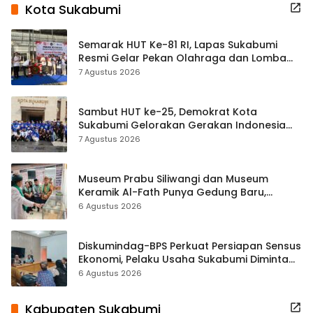
Kota Sukabumi
Semarak HUT Ke-81 RI, Lapas Sukabumi
Resmi Gelar Pekan Olahraga dan Lomba
Tradisional
7 Agustus 2026
Sambut HUT ke-25, Demokrat Kota
Sukabumi Gelorakan Gerakan Indonesia
ASRI Lewat Aksi Bersih Masjid Agung
7 Agustus 2026
Museum Prabu Siliwangi dan Museum
Keramik Al-Fath Punya Gedung Baru,
Hampir 500 Koleksi Dipisahkan
6 Agustus 2026
Diskumindag-BPS Perkuat Persiapan Sensus
Ekonomi, Pelaku Usaha Sukabumi Diminta
Terbuka Beri Data
6 Agustus 2026
Kabupaten Sukabumi