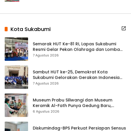
Kota Sukabumi
Semarak HUT Ke-81 RI, Lapas Sukabumi
Resmi Gelar Pekan Olahraga dan Lomba
Tradisional
7 Agustus 2026
Sambut HUT ke-25, Demokrat Kota
Sukabumi Gelorakan Gerakan Indonesia
ASRI Lewat Aksi Bersih Masjid Agung
7 Agustus 2026
Museum Prabu Siliwangi dan Museum
Keramik Al-Fath Punya Gedung Baru,
Hampir 500 Koleksi Dipisahkan
6 Agustus 2026
Diskumindag-BPS Perkuat Persiapan Sensus