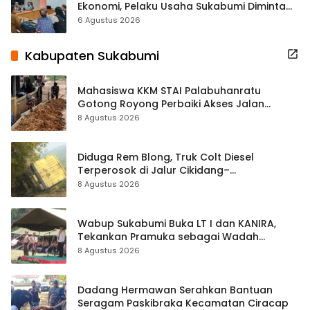
Ekonomi, Pelaku Usaha Sukabumi Diminta
Terbuka Beri Data
6 Agustus 2026
Kabupaten Sukabumi
Mahasiswa KKM STAI Palabuhanratu
Gotong Royong Perbaiki Akses Jalan
Majelis Ta’lim di Sagaranten
8 Agustus 2026
Diduga Rem Blong, Truk Colt Diesel
Terperosok di Jalur Cikidang–
Palabuhanratu
8 Agustus 2026
Wabup Sukabumi Buka LT I dan KANIRA,
Tekankan Pramuka sebagai Wadah
Pembentukan Karakter
8 Agustus 2026
Dadang Hermawan Serahkan Bantuan
Seragam Paskibraka Kecamatan Ciracap