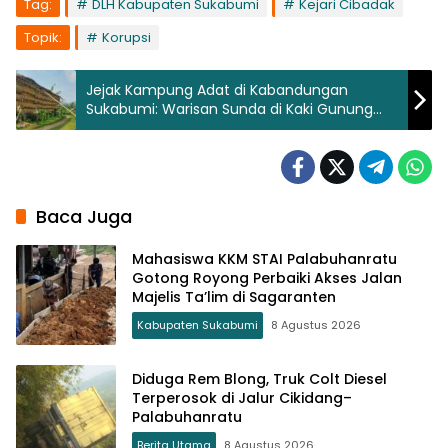
Tag:
DLH Kabupaten Sukabumi
Kejari Cibadak
Topik:
Korupsi
Jejak Kampung Adat di Kabandungan
Sukabumi: Warisan Sunda di Kaki Gunung
Halimun Salak
Baca Juga
Mahasiswa KKM STAI Palabuhanratu
Gotong Royong Perbaiki Akses Jalan
Majelis Ta’lim di Sagaranten
Kabupaten Sukabumi
8 Agustus 2026
Diduga Rem Blong, Truk Colt Diesel
Terperosok di Jalur Cikidang–
Palabuhanratu
Berita Utama
8 Agustus 2026