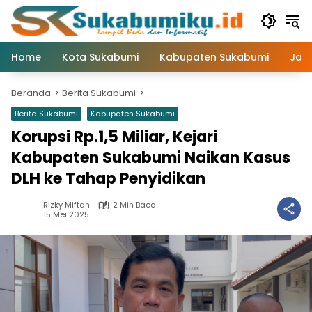
Langsung
ke
konten
Home
Kota Sukabumi
Kabupaten Sukabumi
Jaw
Beranda
Berita Sukabumi
Berita Sukabumi
Kabupaten Sukabumi
Korupsi Rp.1,5 Miliar, Kejari
Kabupaten Sukabumi Naikan Kasus
DLH ke Tahap Penyidikan
Rizky Miftah
2 Min Baca
15 Mei 2025