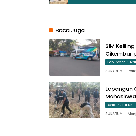
Baca Juga
SIM Kelilin
Cikembar 
Kabupaten Suka
SUKABUMI – Pol
Lapangan C
Mahasiswa
Berita Sukabumi
SUKABUMI – Menj