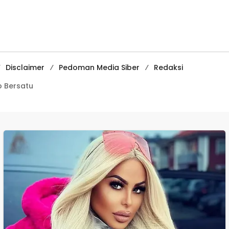
Kades Tamanjaya
Juara II Kompeti
dalam Kasus Sabu
Media
Pembelajaran
Digital Tingkat
Internasional
Disclaimer
Pedoman Media Siber
Redaksi
 Bersatu