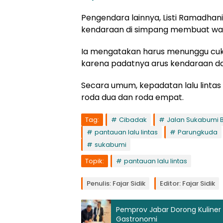
Pengendara lainnya, Listi Ramadha
kendaraan di simpang membuat wakt
Ia mengatakan harus menunggu cuku
karena padatnya arus kendaraan dar
Secara umum, kepadatan lalu lintas 
roda dua dan roda empat.
Tag:
Cibadak
Jalan Sukabumi 
pantauan lalu lintas
Parungkuda
sukabumi
Topik:
pantauan lalu lintas
Penulis: Fajar Sidik
Editor: Fajar Sidik
Pemprov Jabar Dorong Kuliner
Gastronomi