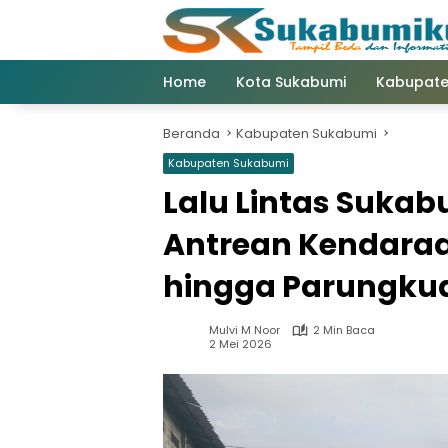
Langsung
ke
konten
Home
Kota Sukabumi
Kabupate
Beranda
Kabupaten Sukabumi
Kabupaten Sukabumi
Lalu Lintas Sukab
Antrean Kendaraa
hingga Parungku
Mulvi M Noor
2 Min Baca
2 Mei 2026