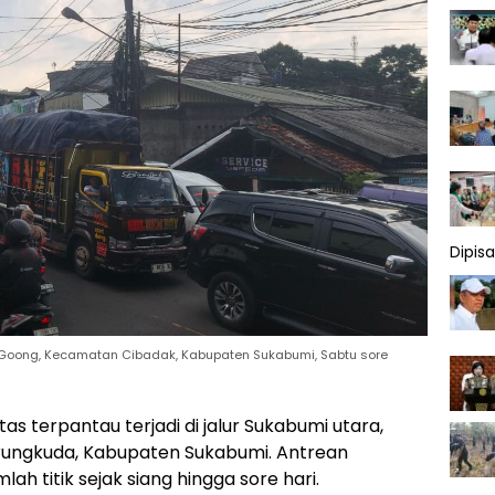
Dipis
 Goong, Kecamatan Cibadak, Kabupaten Sukabumi, Sabtu sore
tas terpantau terjadi di jalur Sukabumi utara,
arungkuda, Kabupaten Sukabumi. Antrean
ah titik sejak siang hingga sore hari.