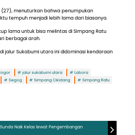
ni (27), menuturkan bahwa penumpukan
u tempuh menjadi lebih lama dari biasanya.
p lama untuk bisa melintas di Simpang Ratu
i berbagai arah.
di jalur Sukabumi utara ini didominasi kendaraan
Bogor
jalur sukabumi utara
Labora
Segog
Simpang Cikidang
Simpang Ratu
 Sunda Naik Kelas lewat Pengembangan