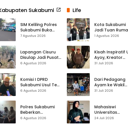
Kabupaten Sukabumi
Life
SIM Keliling Polres
Kota Sukabumi
Sukabumi Buka
Jadi Tuan Rum
Layanan di
Kontes Batu Aki
7 Agustus 2026
1 Agustus 2026
Cikembar pada
Nasional
Jumat, 7 Agustus
2026
Lapangan Cisuru
Kisah Inspiratif
Disulap Jadi Pusat
Ayoy, Kreator
Perayaan HUT RI,
TikTok Asal
6 Agustus 2026
31 Juli 2026
Mahasiswa KKM
Sukabumi yang
dan Warga
Ubah Nasib Lew
Satukan Tenaga
Live Streaming
Komisi I DPRD
Dari Pedagang
Sukabumi Usul Tes
Ayam ke Wakil
Rambut Jadi
Ketua DPRD, H.
6 Agustus 2026
31 Juli 2026
Syarat Calon
Usep Kenang
Kades di Pilkades
Perjalanan Hidu
2027
Pasar Cisaat
Polres Sukabumi
Mahasiswi
Beberkan
Universitas
Kronologi
Muhammadiyah
6 Agustus 2026
24 Juli 2026
Diamankannya
Sukabumi Raih