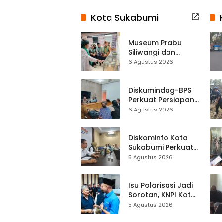
Kota Sukabumi
Museum Prabu
Siliwangi dan
Museum Keramik
6 Agustus 2026
Al-Fath Punya
Gedung Baru,
Hampir 500 Koleksi
Diskumindag-BPS
Dipisahkan
Perkuat Persiapan
Sensus Ekonomi,
6 Agustus 2026
Pelaku Usaha
Sukabumi Diminta
Terbuka Beri Data
Diskominfo Kota
Sukabumi Perkuat
Satu Data
5 Agustus 2026
Indonesia,
Sinkronisasi Data
Kewilayahan
Isu Polarisasi Jadi
Dikebut
Sorotan, KNPI Kota
Sukabumi Ajak
5 Agustus 2026
Pemuda Perkuat