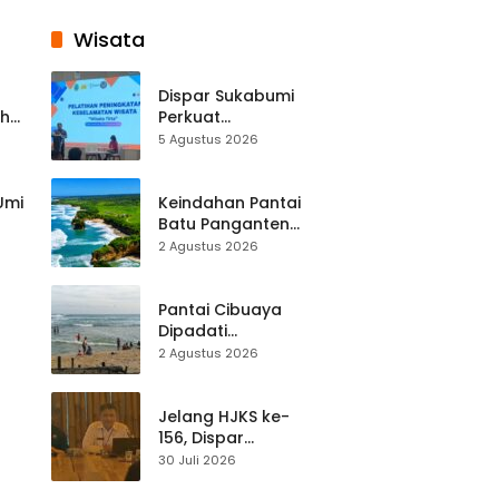
Wisata
Dispar Sukabumi
ah
Perkuat
k
Keselamatan
5 Agustus 2026
Destinasi, SDM
Pariwisata Dibekali
Mitigasi hingga
 Umi
Keindahan Pantai
Teknik Evakuasi
Batu Panganten
Mulai Dilirik
2 Agustus 2026
Wisatawan Lokal
at
dan Luar Daerah
Pantai Cibuaya
Dipadati
Wisatawan,
2 Agustus 2026
Balawista Ingatkan
p di
Pengunjung Tetap
Waspada
Jelang HJKS ke-
156, Dispar
Kabupaten
30 Juli 2026
Sukabumi Perkuat