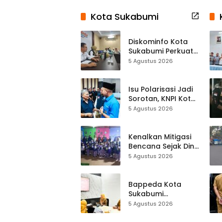
Kota Sukabumi
Diskominfo Kota
Sukabumi Perkuat
Satu Data
5 Agustus 2026
Indonesia,
Sinkronisasi Data
Kewilayahan
Isu Polarisasi Jadi
Dikebut
Sorotan, KNPI Kota
Sukabumi Ajak
5 Agustus 2026
Pemuda Perkuat
Nilai Kebangsaan
Kenalkan Mitigasi
Bencana Sejak Dini,
Anak-anak KB
5 Agustus 2026
Baitul Makmur
Sukabumi Belajar
Lewat Boneka
Bappeda Kota
Tangan
Sukabumi
Matangkan Inovasi
5 Agustus 2026
Puskesmas untuk