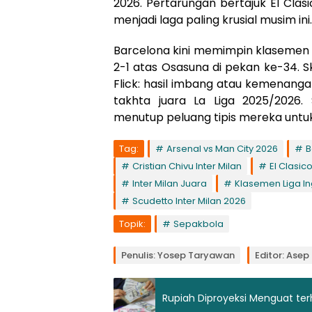
2026. Pertarungan bertajuk El Clas
menjadi laga paling krusial musim ini.
Barcelona kini memimpin klasemen d
2-1 atas Osasuna di pekan ke-34. 
Flick: hasil imbang atau kemenang
takhta juara La Liga 2025/2026.
menutup peluang tipis mereka untuk 
Tag:
Arsenal vs Man City 2026
B
Cristian Chivu Inter Milan
El Clasic
Inter Milan Juara
Klasemen Liga In
Scudetto Inter Milan 2026
Topik:
Sepakbola
Penulis: Yosep Taryawan
Editor: Ase
Rupiah Diproyeksi Menguat ter