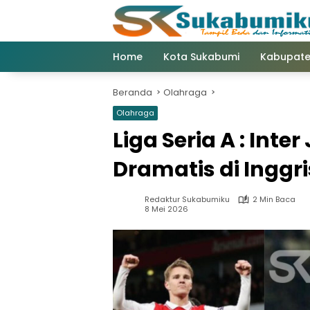
Langsung
ke
konten
Home
Kota Sukabumi
Kabupate
Beranda
Olahraga
Olahraga
Liga Seria A : Inte
Dramatis di Inggri
Redaktur Sukabumiku
2 Min Baca
8 Mei 2026