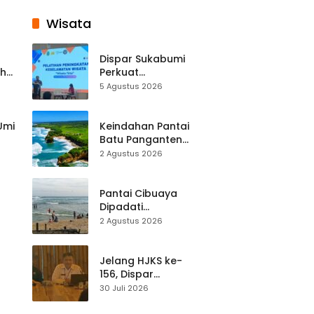
Wisata
Dispar Sukabumi
ah
Perkuat
k
Keselamatan
5 Agustus 2026
Destinasi, SDM
Pariwisata Dibekali
Mitigasi hingga
 Umi
Keindahan Pantai
Teknik Evakuasi
Batu Panganten
Mulai Dilirik
2 Agustus 2026
Wisatawan Lokal
at
dan Luar Daerah
Pantai Cibuaya
Dipadati
Wisatawan,
2 Agustus 2026
Balawista Ingatkan
p di
Pengunjung Tetap
Waspada
Jelang HJKS ke-
156, Dispar
Kabupaten
30 Juli 2026
Sukabumi Perkuat