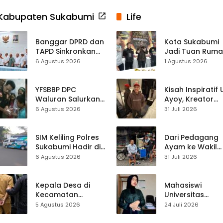
Kabupaten Sukabumi
Life
Banggar DPRD dan
Kota Sukabumi
TAPD Sinkronkan
Jadi Tuan Rum
Anggaran
Kontes Batu Aki
6 Agustus 2026
1 Agustus 2026
Sukabumi, Program
Nasional
Prioritas hingga
Pendapatan
YFSBBP DPC
Kisah Inspiratif
Dibahas
Waluran Salurkan
Ayoy, Kreator
Bantuan Sosial
TikTok Asal
6 Agustus 2026
31 Juli 2026
untuk Bocah
Sukabumi yang
Korban Luka Bakar
Ubah Nasib Lew
Air Panas
Live Streaming
SIM Keliling Polres
Dari Pedagang
Sukabumi Hadir di
Ayam ke Wakil
Kalapa Nunggal,
Ketua DPRD, H.
6 Agustus 2026
31 Juli 2026
Kamis 6 Agustus
Usep Kenang
2026
Perjalanan Hidu
Pasar Cisaat
Kepala Desa di
Mahasiswi
Kecamatan
Universitas
Ciemas Diduga
Muhammadiyah
5 Agustus 2026
24 Juli 2026
Diamankan
Sukabumi Raih