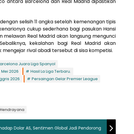
ico antara Barcelona dan Real Madrid dipastikan
engan selisih 11 angka setelah kemenangan tipis
Skenarionya cukup sederhana bagi pasukan Hansi
an melawan Real Madrid akan langsung mengunci
 Sebaliknya, kekalahan bagi Real Madrid akan
mengejar rival abadi tersebut di sisa kompetisi.
arcelona Juara Liga Spanyol
o Mei 2026
Hasil La Liga Terbaru.
ggris 2026
Persaingan Gelar Premier League
p Hendrayana
hadap Dolar AS, Sentimen Global Jadi Pendorong