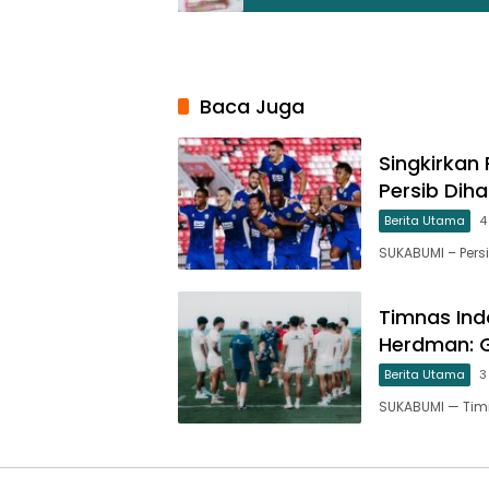
Baca Juga
Singkirkan 
Persib Dih
Berita Utama
4
SUKABUMI – Pers
Timnas Ind
Herdman: G
Berita Utama
3
SUKABUMI — Tim