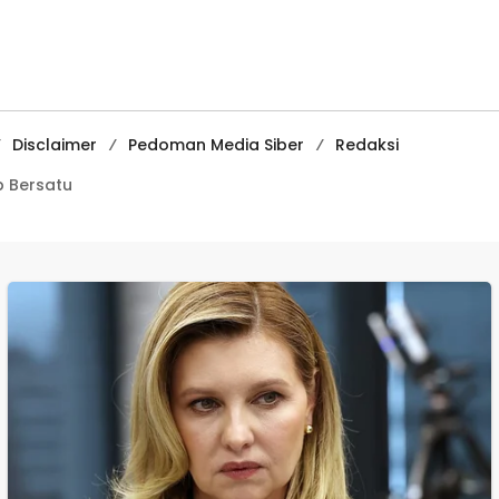
Satnarkoba, Polisi
Juara II Kompeti
Belum Beri
Media
Penjelasan Resmi
Pembelajaran
Digital Tingkat
Internasional
Disclaimer
Pedoman Media Siber
Redaksi
 Bersatu