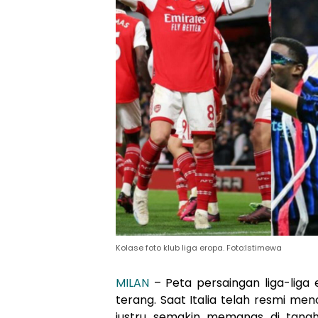
Kolase foto klub liga eropa. Foto:Istimewa
MILAN
– Peta persaingan liga-liga 
terang. Saat Italia telah resmi me
justru semakin memanas di tana