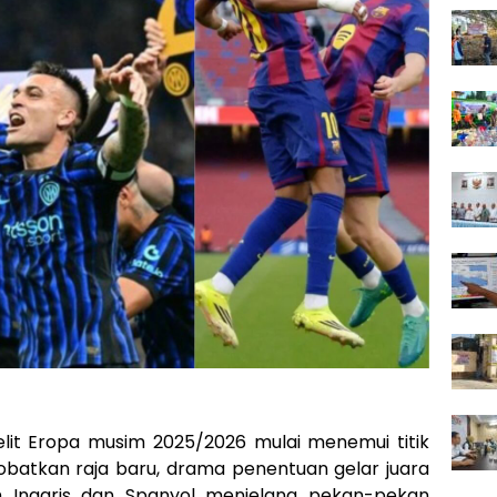
elit Eropa musim 2025/2026 mulai menemui titik
nobatkan raja baru, drama penentuan gelar juara
h Inggris dan Spanyol menjelang pekan-pekan