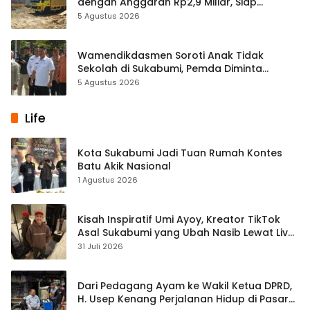
dengan Anggaran Rp2,9 Miliar, Siap
Hadirkan Layanan Lebih Optimal
5 Agustus 2026
Wamendikdasmen Soroti Anak Tidak
Sekolah di Sukabumi, Pemda Diminta
Perkuat Kolaborasi Pendidikan
5 Agustus 2026
Life
Kota Sukabumi Jadi Tuan Rumah Kontes
Batu Akik Nasional
1 Agustus 2026
Kisah Inspiratif Umi Ayoy, Kreator TikTok
Asal Sukabumi yang Ubah Nasib Lewat Live
Streaming
31 Juli 2026
Dari Pedagang Ayam ke Wakil Ketua DPRD,
H. Usep Kenang Perjalanan Hidup di Pasar