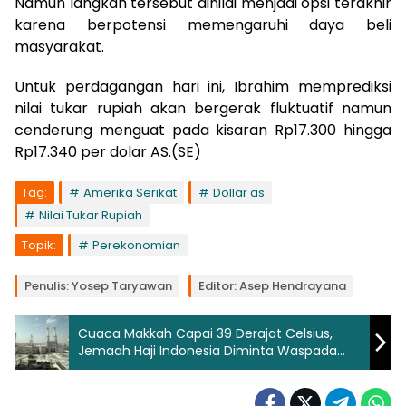
Namun langkah tersebut dinilai menjadi opsi terakhir
karena berpotensi memengaruhi daya beli
masyarakat.
Untuk perdagangan hari ini, Ibrahim memprediksi
nilai tukar rupiah akan bergerak fluktuatif namun
cenderung menguat pada kisaran Rp17.300 hingga
Rp17.340 per dolar AS.(SE)
Tag:
Amerika Serikat
Dollar as
Nilai Tukar Rupiah
Topik:
Perekonomian
Penulis: Yosep Taryawan
Editor: Asep Hendrayana
Cuaca Makkah Capai 39 Derajat Celsius,
Jemaah Haji Indonesia Diminta Waspada
Dehidrasi