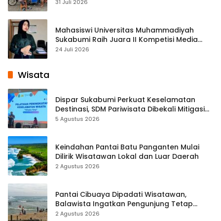
Cisaat
31 Juli 2026
Mahasiswi Universitas Muhammadiyah
Sukabumi Raih Juara II Kompetisi Media
Pembelajaran Digital Tingkat Internasional
24 Juli 2026
Wisata
Dispar Sukabumi Perkuat Keselamatan
Destinasi, SDM Pariwisata Dibekali Mitigasi
hingga Teknik Evakuasi
5 Agustus 2026
Keindahan Pantai Batu Panganten Mulai
Dilirik Wisatawan Lokal dan Luar Daerah
2 Agustus 2026
Pantai Cibuaya Dipadati Wisatawan,
Balawista Ingatkan Pengunjung Tetap
Waspada
2 Agustus 2026