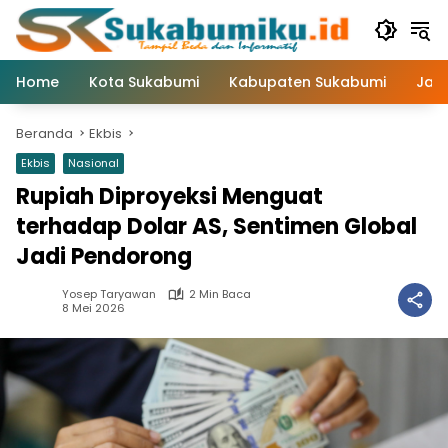
Langsung
ke
konten
Home
Kota Sukabumi
Kabupaten Sukabumi
Jaw
Beranda
Ekbis
Ekbis
Nasional
Rupiah Diproyeksi Menguat
terhadap Dolar AS, Sentimen Global
Jadi Pendorong
Yosep Taryawan
2 Min Baca
8 Mei 2026