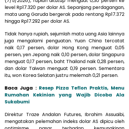
(7/5/2026), rupiah ditutup menguat 0,30 persen ke
level Rp17.320 per dolar AS. Sepanjang perdagangan,
mata uang Garuda bergerak pada rentang Rp17.372
hingga Rp17.292 per dolar AS.
Tidak hanya rupiah, sejumlah mata uang Asia lainnya
juga mengalami penguatan. Yuan China tercatat
naik 0,17 persen, dolar Hong Kong menguat 0,05
persen, yen Jepang naik 0,10 persen, dolar Singapura
menguat 0,17 persen, baht Thailand naik 0,28 persen,
dan dolar Taiwan menguat 0,19 persen. Sementara
itu, won Korea Selatan justru melemah 0,21 persen.
Baca Juga :
Resep Pizza Teflon Praktis, Menu
Rumahan Kekinian yang Wajib Dicoba Ala
Sukabumi
Direktur Traze Andalan Futures, Ibrahim Assuaibi,
mengatakan pelemahan indeks dolar AS dipicu oleh
optimisme pasar terhadap kemungkinan