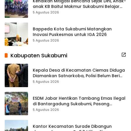
Kenalkan Mitigasi Bencana Sejak Dini, Anak-
anak KB Baitul Makmur Sukabumi Belajar
Lewat Boneka Tangan
5 Agustus 2026
Bappeda Kota Sukabumi Matangkan
Inovasi Puskesmas untuk IGA 2026
5 Agustus 2026
Kabupaten Sukabumi
Kepala Desa di Kecamatan Ciemas Diduga
Diamankan Satnarkoba, Polisi Belum Beri
Penjelasan Resmi
5 Agustus 2026
ESDM Jabar Hentikan Tambang Emas Ilegal
di Bantargadung Sukabumi, Pasang
Spanduk Larangan
5 Agustus 2026
Kantor Kecamatan Surade Dibangun