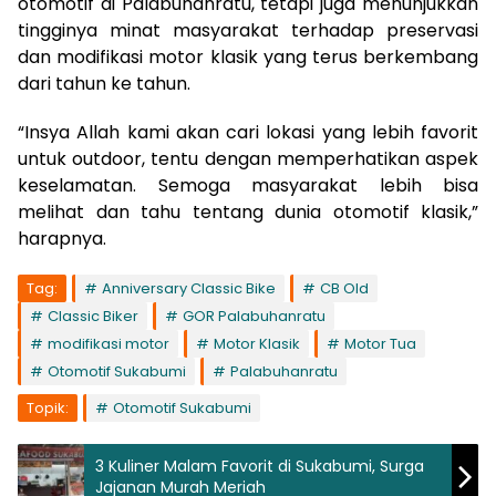
otomotif di Palabuhanratu, tetapi juga menunjukkan
tingginya minat masyarakat terhadap preservasi
dan modifikasi motor klasik yang terus berkembang
dari tahun ke tahun.
“Insya Allah kami akan cari lokasi yang lebih favorit
untuk outdoor, tentu dengan memperhatikan aspek
keselamatan. Semoga masyarakat lebih bisa
melihat dan tahu tentang dunia otomotif klasik,”
harapnya.
Tag:
Anniversary Classic Bike
CB Old
Classic Biker
GOR Palabuhanratu
modifikasi motor
Motor Klasik
Motor Tua
Otomotif Sukabumi
Palabuhanratu
Topik:
Otomotif Sukabumi
3 Kuliner Malam Favorit di Sukabumi, Surga
Jajanan Murah Meriah