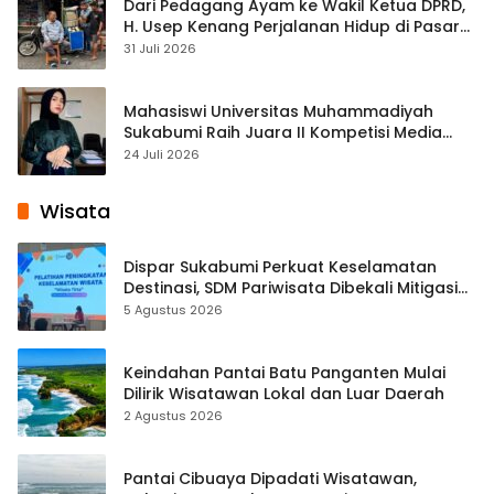
Dari Pedagang Ayam ke Wakil Ketua DPRD,
H. Usep Kenang Perjalanan Hidup di Pasar
Cisaat
31 Juli 2026
Mahasiswi Universitas Muhammadiyah
Sukabumi Raih Juara II Kompetisi Media
Pembelajaran Digital Tingkat Internasional
24 Juli 2026
Wisata
Dispar Sukabumi Perkuat Keselamatan
Destinasi, SDM Pariwisata Dibekali Mitigasi
hingga Teknik Evakuasi
5 Agustus 2026
Keindahan Pantai Batu Panganten Mulai
Dilirik Wisatawan Lokal dan Luar Daerah
2 Agustus 2026
Pantai Cibuaya Dipadati Wisatawan,