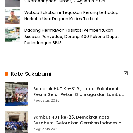
Cikembar pada Jumat, 7 Agustus 2026
Wabup Sukabumi Tegaskan Perang terhadap
Narkoba Usai Dugaan Kades Terlibat
Dadang Hermawan Fasilitasi Pembentukan
Asosiasi Penyadap, Dorong 400 Pekerja Dapat
Perlindungan BPJS
Kota Sukabumi
Semarak HUT Ke-81 RI, Lapas Sukabumi
Resmi Gelar Pekan Olahraga dan Lomba
Tradisional
7 Agustus 2026
Sambut HUT ke-25, Demokrat Kota
Sukabumi Gelorakan Gerakan Indonesia
ASRI Lewat Aksi Bersih Masjid Agung
7 Agustus 2026