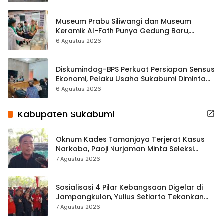
Museum Prabu Siliwangi dan Museum
Keramik Al-Fath Punya Gedung Baru,
Hampir 500 Koleksi Dipisahkan
6 Agustus 2026
Diskumindag-BPS Perkuat Persiapan Sensus
Ekonomi, Pelaku Usaha Sukabumi Diminta
Terbuka Beri Data
6 Agustus 2026
Kabupaten Sukabumi
Oknum Kades Tamanjaya Terjerat Kasus
Narkoba, Paoji Nurjaman Minta Seleksi
Calon Kades Diperketat
7 Agustus 2026
Sosialisasi 4 Pilar Kebangsaan Digelar di
Jampangkulon, Yulius Setiarto Tekankan
Pentingnya Persatuan
7 Agustus 2026