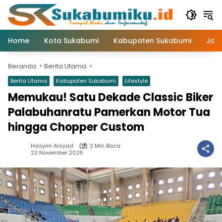
Langsung
ke
konten
Home
Kota Sukabumi
Kabupaten Sukabumi
Jaw
Beranda
Berita Utama
Berita Utama
Kabupaten Sukabumi
Lifestyle
Memukau! Satu Dekade Classic Biker
Palabuhanratu Pamerkan Motor Tua
hingga Chopper Custom
Hasyim Arsyad
2 Min Baca
22 November 2025