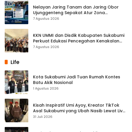
Nelayan Jaring Tanam dan Jaring Obor
Ujunggenteng Sepakat Atur Zona
Penangkapan
7 Agustus 2026
KKN UMMI dan Disdik Kabupaten Sukabumi
Perkuat Edukasi Pencegahan Kenakalan
Remaja di SMPN 2 Tegalbuleud
7 Agustus 2026
Life
Kota Sukabumi Jadi Tuan Rumah Kontes
Batu Akik Nasional
1 Agustus 2026
Kisah Inspiratif Umi Ayoy, Kreator TikTok
Asal Sukabumi yang Ubah Nasib Lewat Live
Streaming
31 Juli 2026