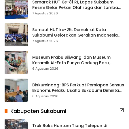
Semarak HUT Ke-81 RI, Lapas Sukabumi
Resmi Gelar Pekan Olahraga dan Lomba
Tradisional
7 Agustus 2026
Sambut HUT ke-25, Demokrat Kota
Sukabumi Gelorakan Gerakan Indonesia
ASRI Lewat Aksi Bersih Masjid Agung
7 Agustus 2026
Museum Prabu Siliwangi dan Museum
Keramik Al-Fath Punya Gedung Baru,
Hampir 500 Koleksi Dipisahkan
6 Agustus 2026
Diskumindag-BPS Perkuat Persiapan Sensus
Ekonomi, Pelaku Usaha Sukabumi Diminta
Terbuka Beri Data
6 Agustus 2026
Kabupaten Sukabumi
Truk Boks Hantam Tiang Telepon di