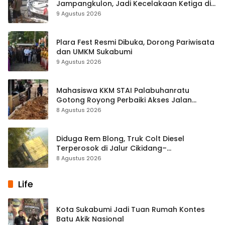
Jampangkulon, Jadi Kecelakaan Ketiga di
Titik yang Sama
9 Agustus 2026
Plara Fest Resmi Dibuka, Dorong Pariwisata
dan UMKM Sukabumi
9 Agustus 2026
Mahasiswa KKM STAI Palabuhanratu
Gotong Royong Perbaiki Akses Jalan
Majelis Ta’lim di Sagaranten
8 Agustus 2026
Diduga Rem Blong, Truk Colt Diesel
Terperosok di Jalur Cikidang–
Palabuhanratu
8 Agustus 2026
Life
Kota Sukabumi Jadi Tuan Rumah Kontes
Batu Akik Nasional