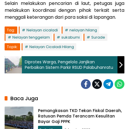
Selain melakukan pencarian di laut, petugas juga
melakukan koordinasi dengan pihak terkait serta
menggali keterangan dari para saksi di lapangan.
Tag:
Nelayan cicaladi
nelayan hilang
Nelayan tenggelam
sukabumi
Surade
Topik:
Nelayan Cicaladi Hilang
Diprotes Warga, Pengelola Janjikan
Perbaikan Sistem Parkir RSUD Palabuhanratu
Baca Juga
Pemangkasan TKD Tekan Fiskal Daerah,
Ratusan Pemda Terancam Kesulitan
Bayar Gaji PPPK