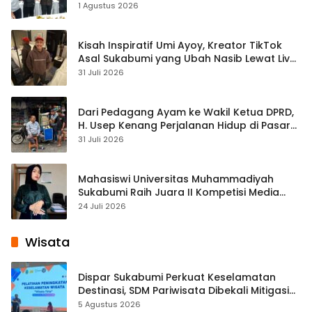
1 Agustus 2026
Kisah Inspiratif Umi Ayoy, Kreator TikTok
Asal Sukabumi yang Ubah Nasib Lewat Live
Streaming
31 Juli 2026
Dari Pedagang Ayam ke Wakil Ketua DPRD,
H. Usep Kenang Perjalanan Hidup di Pasar
Cisaat
31 Juli 2026
Mahasiswi Universitas Muhammadiyah
Sukabumi Raih Juara II Kompetisi Media
Pembelajaran Digital Tingkat Internasional
24 Juli 2026
Wisata
Dispar Sukabumi Perkuat Keselamatan
Destinasi, SDM Pariwisata Dibekali Mitigasi
hingga Teknik Evakuasi
5 Agustus 2026