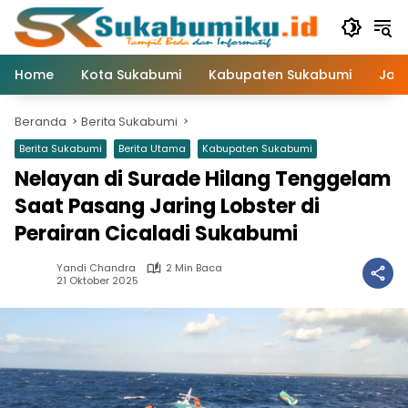
Langsung
ke
konten
Home
Kota Sukabumi
Kabupaten Sukabumi
Jaw
Beranda
Berita Sukabumi
Berita Sukabumi
Berita Utama
Kabupaten Sukabumi
Nelayan di Surade Hilang Tenggelam
Saat Pasang Jaring Lobster di
Perairan Cicaladi Sukabumi
Yandi Chandra
2 Min Baca
21 Oktober 2025