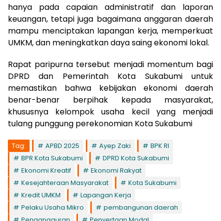
hanya pada capaian administratif dan laporan
keuangan, tetapi juga bagaimana anggaran daerah
mampu menciptakan lapangan kerja, memperkuat
UMKM, dan meningkatkan daya saing ekonomi lokal.
Rapat paripurna tersebut menjadi momentum bagi
DPRD dan Pemerintah Kota Sukabumi untuk
memastikan bahwa kebijakan ekonomi daerah
benar-benar berpihak kepada masyarakat,
khususnya kelompok usaha kecil yang menjadi
tulang punggung perekonomian Kota Sukabumi
Tag:
APBD 2025
Ayep Zaki
BPK RI
BPR Kota Sukabumi
DPRD Kota Sukabumi
Ekonomi Kreatif
Ekonomi Rakyat
Kesejahteraan Masyarakat
Kota Sukabumi
Kredit UMKM
Lapangan Kerja
Pelaku Usaha Mikro
pembangunan daerah
Pengangguran
Penyertaan Modal