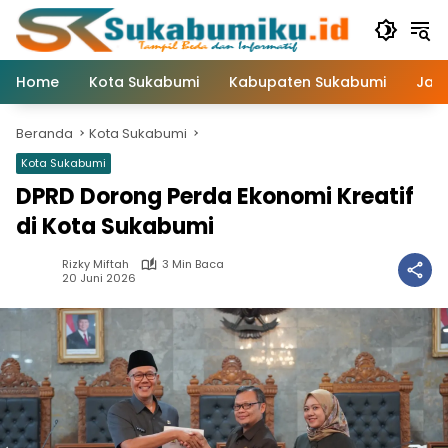
Langsung
ke
konten
Home
Kota Sukabumi
Kabupaten Sukabumi
Jaw
Beranda
Kota Sukabumi
Kota Sukabumi
DPRD Dorong Perda Ekonomi Kreatif
di Kota Sukabumi
Rizky Miftah
3 Min Baca
20 Juni 2026