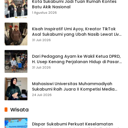
Kota Sukabumi Jadi Tuan Rumah Kontes
Batu Akik Nasional
1 Agustus 2026
Kisah Inspiratif Umi Ayoy, Kreator TikTok
Asal Sukabumi yang Ubah Nasib Lewat Live
Streaming
31 Juli 2026
Dari Pedagang Ayam ke Wakil Ketua DPRD,
H. Usep Kenang Perjalanan Hidup di Pasar
Cisaat
31 Juli 2026
Mahasiswi Universitas Muhammadiyah
Sukabumi Raih Juara II Kompetisi Media
Pembelajaran Digital Tingkat Internasional
24 Juli 2026
Wisata
Dispar Sukabumi Perkuat Keselamatan