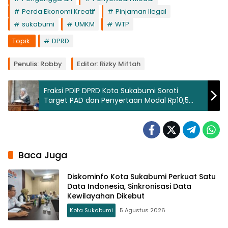
Perda Ekonomi Kreatif
Pinjaman Ilegal
sukabumi
UMKM
WTP
Topik:
DPRD
Penulis: Robby
Editor: Rizky Miftah
Fraksi PDIP DPRD Kota Sukabumi Soroti
Target PAD dan Penyertaan Modal Rp10,5
Miliar
Baca Juga
Diskominfo Kota Sukabumi Perkuat Satu
Data Indonesia, Sinkronisasi Data
Kewilayahan Dikebut
Kota Sukabumi
5 Agustus 2026