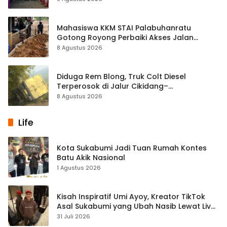
Mahasiswa KKM STAI Palabuhanratu
Gotong Royong Perbaiki Akses Jalan
Majelis Ta’lim di Sagaranten
8 Agustus 2026
Diduga Rem Blong, Truk Colt Diesel
Terperosok di Jalur Cikidang–
Palabuhanratu
8 Agustus 2026
Life
Kota Sukabumi Jadi Tuan Rumah Kontes
Batu Akik Nasional
1 Agustus 2026
Kisah Inspiratif Umi Ayoy, Kreator TikTok
Asal Sukabumi yang Ubah Nasib Lewat Live
Streaming
31 Juli 2026