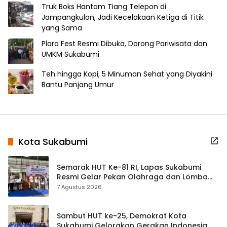
Truk Boks Hantam Tiang Telepon di
Jampangkulon, Jadi Kecelakaan Ketiga di Titik
yang Sama
Plara Fest Resmi Dibuka, Dorong Pariwisata dan
UMKM Sukabumi
Teh hingga Kopi, 5 Minuman Sehat yang Diyakini
Bantu Panjang Umur
Kota Sukabumi
Semarak HUT Ke-81 RI, Lapas Sukabumi
Resmi Gelar Pekan Olahraga dan Lomba
Tradisional
7 Agustus 2026
Sambut HUT ke-25, Demokrat Kota
Sukabumi Gelorakan Gerakan Indonesia