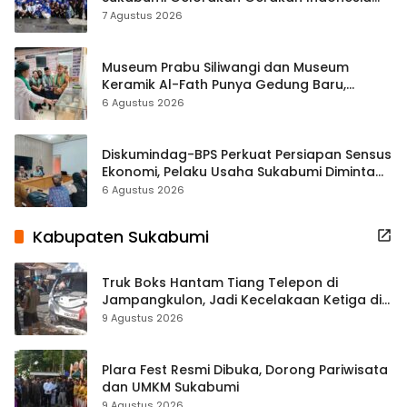
ASRI Lewat Aksi Bersih Masjid Agung
7 Agustus 2026
Museum Prabu Siliwangi dan Museum
Keramik Al-Fath Punya Gedung Baru,
Hampir 500 Koleksi Dipisahkan
6 Agustus 2026
Diskumindag-BPS Perkuat Persiapan Sensus
Ekonomi, Pelaku Usaha Sukabumi Diminta
Terbuka Beri Data
6 Agustus 2026
Kabupaten Sukabumi
Truk Boks Hantam Tiang Telepon di
Jampangkulon, Jadi Kecelakaan Ketiga di
Titik yang Sama
9 Agustus 2026
Plara Fest Resmi Dibuka, Dorong Pariwisata
dan UMKM Sukabumi
9 Agustus 2026