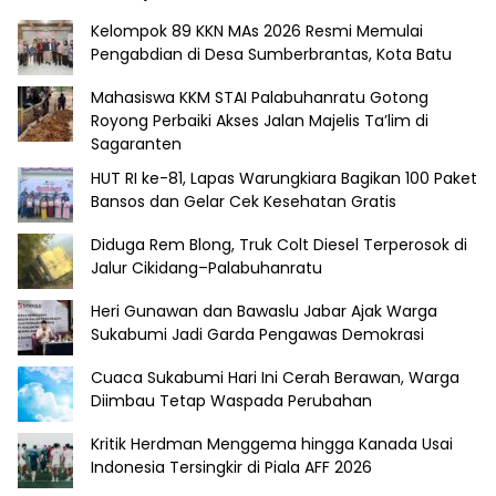
Kelompok 89 KKN MAs 2026 Resmi Memulai
Pengabdian di Desa Sumberbrantas, Kota Batu
Mahasiswa KKM STAI Palabuhanratu Gotong
Royong Perbaiki Akses Jalan Majelis Ta’lim di
Sagaranten
HUT RI ke-81, Lapas Warungkiara Bagikan 100 Paket
Bansos dan Gelar Cek Kesehatan Gratis
Diduga Rem Blong, Truk Colt Diesel Terperosok di
Jalur Cikidang–Palabuhanratu
Heri Gunawan dan Bawaslu Jabar Ajak Warga
Sukabumi Jadi Garda Pengawas Demokrasi
Cuaca Sukabumi Hari Ini Cerah Berawan, Warga
Diimbau Tetap Waspada Perubahan
Kritik Herdman Menggema hingga Kanada Usai
Indonesia Tersingkir di Piala AFF 2026