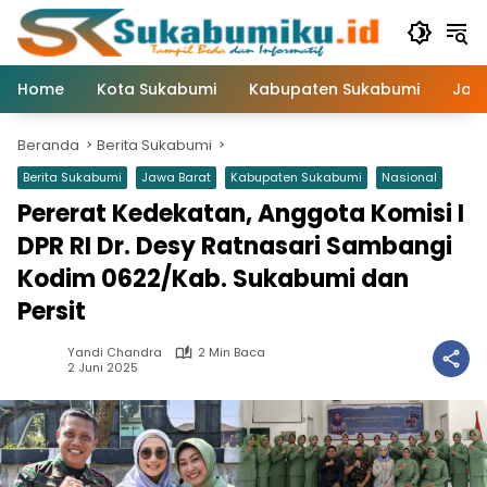
Langsung
ke
konten
Home
Kota Sukabumi
Kabupaten Sukabumi
Jaw
Beranda
Berita Sukabumi
Berita Sukabumi
Jawa Barat
Kabupaten Sukabumi
Nasional
Pererat Kedekatan, Anggota Komisi I
DPR RI Dr. Desy Ratnasari Sambangi
Kodim 0622/Kab. Sukabumi dan
Persit
Yandi Chandra
2 Min Baca
2 Juni 2025