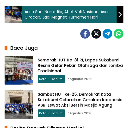
Aulia Suci Nurfadila, Atlet Voli Nasional Asal
Ciracap, Jadi Magnet Turnamen Hari
Nelayan Ujunggenteng ke-60
Baca Juga
Semarak HUT Ke-81 RI, Lapas Sukabumi
Resmi Gelar Pekan Olahraga dan Lomba
Tradisional
Kota Sukabumi
7 Agustus 2026
Sambut HUT ke-25, Demokrat Kota
Sukabumi Gelorakan Gerakan Indonesia
ASRI Lewat Aksi Bersih Masjid Agung
Kota Sukabumi
7 Agustus 2026