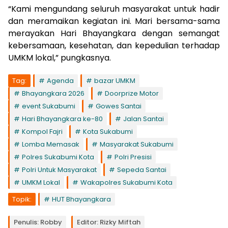
“Kami mengundang seluruh masyarakat untuk hadir
dan meramaikan kegiatan ini. Mari bersama-sama
merayakan Hari Bhayangkara dengan semangat
kebersamaan, kesehatan, dan kepedulian terhadap
UMKM lokal,” pungkasnya.
Tag:
Agenda
bazar UMKM
Bhayangkara 2026
Doorprize Motor
event Sukabumi
Gowes Santai
Hari Bhayangkara ke-80
Jalan Santai
Kompol Fajri
Kota Sukabumi
Lomba Memasak
Masyarakat Sukabumi
Polres Sukabumi Kota
Polri Presisi
Polri Untuk Masyarakat
Sepeda Santai
UMKM Lokal
Wakapolres Sukabumi Kota
Topik:
HUT Bhayangkara
Penulis: Robby
Editor: Rizky Miftah