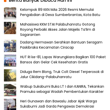
Berita Banyak Dibaca Hari Ini
Kelompok 89 KKN MAs 2026 Resmi Memulai
Pengabdian di Desa Sumberbrantas, Kota Batu
Mahasiswa KKM STAI Palabuhanratu Gotong
Royong Perbaiki Akses Jalan Majelis Ta’lim di
Sagaranten
Dadang Hermawan Serahkan Bantuan Seragam
Paskibraka Kecamatan Ciracap
HUT RI ke-81, Lapas Warungkiara Bagikan 100 Paket
Bansos dan Gelar Cek Kesehatan Gratis
Diduga Rem Blong, Truk Colt Diesel Terperosok di
Jalur Cikidang–Palabuhanratu
Wabup Sukabumi Buka LT I dan KANIRA, Tekankan
Pramuka sebagai Wadah Pembentukan Karakter
Heri Gunawan dan Bawaslu Jabar Ajak Warga
Sukabumi Jadi Garda Pengawas Demokrasi