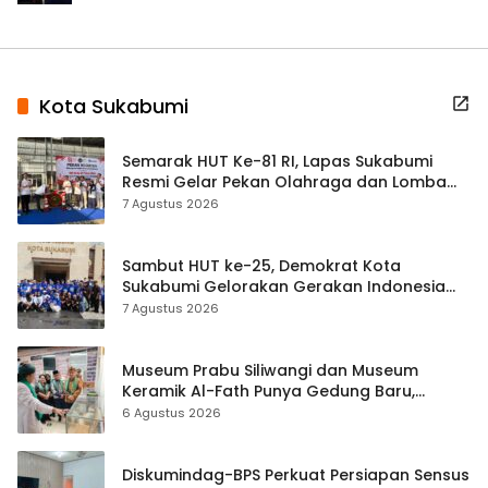
Kota Sukabumi
Semarak HUT Ke-81 RI, Lapas Sukabumi
Resmi Gelar Pekan Olahraga dan Lomba
Tradisional
7 Agustus 2026
Sambut HUT ke-25, Demokrat Kota
Sukabumi Gelorakan Gerakan Indonesia
ASRI Lewat Aksi Bersih Masjid Agung
7 Agustus 2026
Museum Prabu Siliwangi dan Museum
Keramik Al-Fath Punya Gedung Baru,
Hampir 500 Koleksi Dipisahkan
6 Agustus 2026
Diskumindag-BPS Perkuat Persiapan Sensus