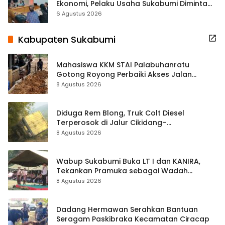
Ekonomi, Pelaku Usaha Sukabumi Diminta
Terbuka Beri Data
6 Agustus 2026
Kabupaten Sukabumi
Mahasiswa KKM STAI Palabuhanratu
Gotong Royong Perbaiki Akses Jalan
Majelis Ta’lim di Sagaranten
8 Agustus 2026
Diduga Rem Blong, Truk Colt Diesel
Terperosok di Jalur Cikidang–
Palabuhanratu
8 Agustus 2026
Wabup Sukabumi Buka LT I dan KANIRA,
Tekankan Pramuka sebagai Wadah
Pembentukan Karakter
8 Agustus 2026
Dadang Hermawan Serahkan Bantuan
Seragam Paskibraka Kecamatan Ciracap