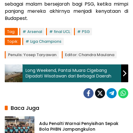
sebagai malam bersejarah bagi PSG, ketika mimpi
panjang mereka akhirnya menjadi kenyataan di
Budapest.
Tag:
Arsenal
final UCL
PSG
Topik:
Liga Champions
Penulis: Yosep Taryawan
Editor: Chandra Maulana
Long Weekend, Pantai Muara Cigebang
Dipadati Wisatawan dari Berbagai Daerah
Baca Juga
Adu Penalti Warnai Penyisihan Sepak
Bola PHBN Jampangkulon