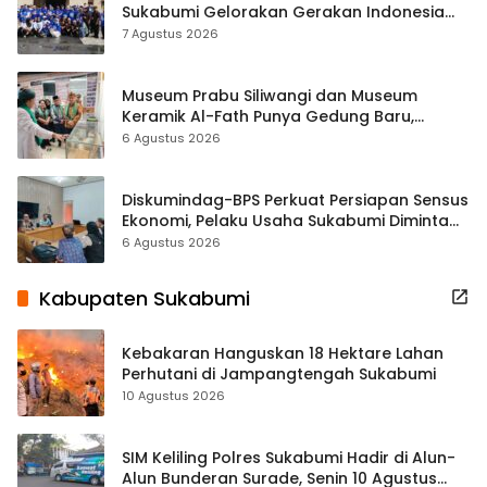
Sukabumi Gelorakan Gerakan Indonesia
ASRI Lewat Aksi Bersih Masjid Agung
7 Agustus 2026
Museum Prabu Siliwangi dan Museum
Keramik Al-Fath Punya Gedung Baru,
Hampir 500 Koleksi Dipisahkan
6 Agustus 2026
Diskumindag-BPS Perkuat Persiapan Sensus
Ekonomi, Pelaku Usaha Sukabumi Diminta
Terbuka Beri Data
6 Agustus 2026
Kabupaten Sukabumi
Kebakaran Hanguskan 18 Hektare Lahan
Perhutani di Jampangtengah Sukabumi
10 Agustus 2026
SIM Keliling Polres Sukabumi Hadir di Alun-
Alun Bunderan Surade, Senin 10 Agustus