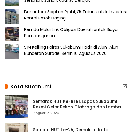
Seharian, Suhu Capai 35 Derajat
Danantara Siapkan Rp44,75 Triliun untuk Investasi
Rantai Pasok Daging
Pemda Mulai Lirik Obligasi Daerah untuk Biayai
Pembangunan
SIM Keliling Polres Sukabumi Hadir di Alun-Alun
Bunderan Surade, Senin 10 Agustus 2026
Kota Sukabumi
Semarak HUT Ke-81 RI, Lapas Sukabumi
Resmi Gelar Pekan Olahraga dan Lomba
Tradisional
7 Agustus 2026
Sambut HUT ke-25, Demokrat Kota