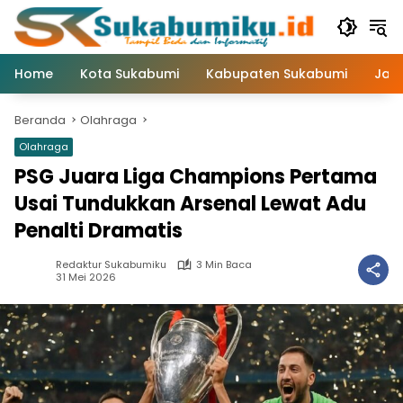
Langsung
ke
konten
Home
Kota Sukabumi
Kabupaten Sukabumi
Jaw
Beranda
Olahraga
Olahraga
PSG Juara Liga Champions Pertama
Usai Tundukkan Arsenal Lewat Adu
Penalti Dramatis
Redaktur Sukabumiku
3 Min Baca
31 Mei 2026