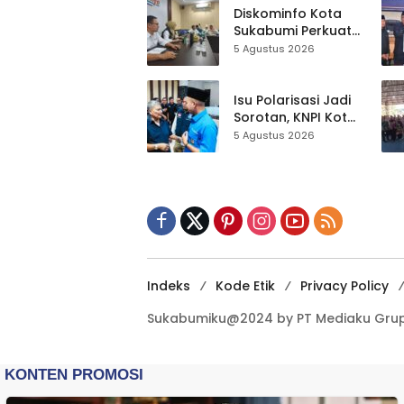
Terbuka Beri Data
Diskominfo Kota
Sukabumi Perkuat
Satu Data
5 Agustus 2026
Indonesia,
Sinkronisasi Data
Kewilayahan
Isu Polarisasi Jadi
Dikebut
Sorotan, KNPI Kota
Sukabumi Ajak
5 Agustus 2026
Pemuda Perkuat
Nilai Kebangsaan
Indeks
Kode Etik
Privacy Policy
Sukabumiku@2024 by PT Mediaku Grup