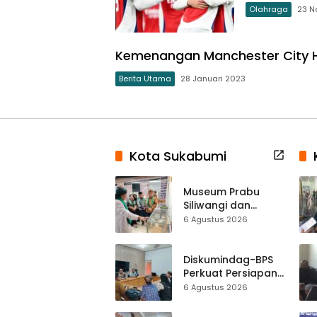
Olahraga
23 N
Kemenangan Manchester City H
Berita Utama
28 Januari 2023
Kota Sukabumi
Museum Prabu
Siliwangi dan
Museum Keramik
6 Agustus 2026
Al-Fath Punya
Gedung Baru,
Hampir 500 Koleksi
Diskumindag-BPS
Dipisahkan
Perkuat Persiapan
Sensus Ekonomi,
6 Agustus 2026
Pelaku Usaha
Sukabumi Diminta