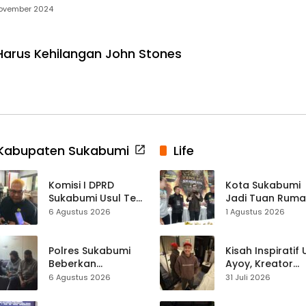
ovember 2024
arus Kehilangan John Stones
Kabupaten Sukabumi
Life
Komisi I DPRD
Kota Sukabumi
Sukabumi Usul Tes
Jadi Tuan Rum
Rambut Jadi
Kontes Batu Aki
6 Agustus 2026
1 Agustus 2026
Syarat Calon
Nasional
Kades di Pilkades
2027
Polres Sukabumi
Kisah Inspiratif
Beberkan
Ayoy, Kreator
Kronologi
TikTok Asal
6 Agustus 2026
31 Juli 2026
Diamankannya
Sukabumi yang
Kades Tamanjaya
Ubah Nasib Lew