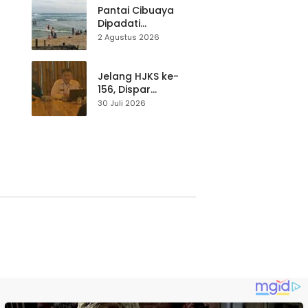
Pantai Cibuaya
Dipadati
Wisatawan,
2 Agustus 2026
Balawista Ingatkan
p di
Pengunjung Tetap
Waspada
Jelang HJKS ke-
156, Dispar
Kabupaten
30 Juli 2026
Sukabumi Perkuat
si
Promosi Wisata
Lewat Publikasi
Digital