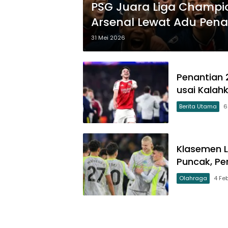
PSG Juara Liga Champi
Arsenal Lewat Adu Pena
31 Mei 2026
Penantian 2
usai Kalah
Berita Utama
6
Klasemen L
Puncak, Pe
Olahraga
4 Fe