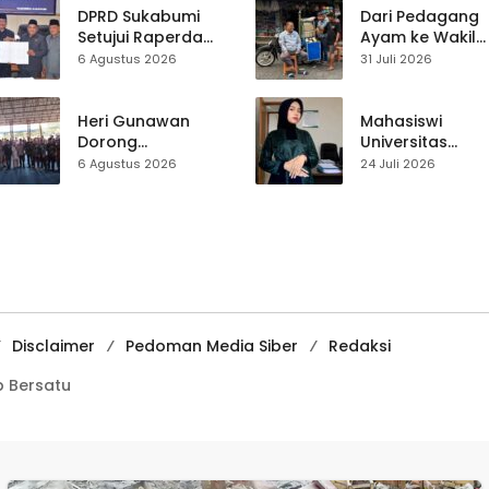
dalam Kasus Sabu
Live Streaming
DPRD Sukabumi
Dari Pedagang
Setujui Raperda
Ayam ke Wakil
Disabilitas,
Ketua DPRD, H.
6 Agustus 2026
31 Juli 2026
Perlindungan Hak
Usep Kenang
dan Akses Layanan
Perjalanan Hidu
Diperkuat
Pasar Cisaat
Heri Gunawan
Mahasiswi
Dorong
Universitas
Percepatan PTSL di
Muhammadiyah
6 Agustus 2026
24 Juli 2026
Sukabumi, Warga
Sukabumi Raih
Diminta Pasang
Juara II Kompeti
Patok Batas Tanah
Media
Pembelajaran
Digital Tingkat
Internasional
Disclaimer
Pedoman Media Siber
Redaksi
 Bersatu