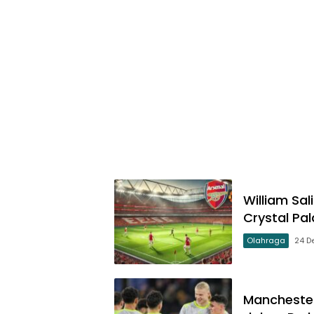
William Sa
Crystal Pa
Olahraga
24 D
Manchester