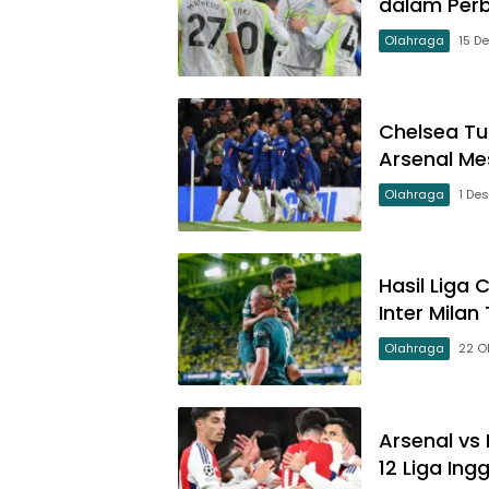
dalam Perb
Olahraga
15 D
Chelsea Tu
Arsenal Me
Olahraga
1 De
Hasil Liga
Inter Mila
Olahraga
22 O
Arsenal vs
12 Liga Ing