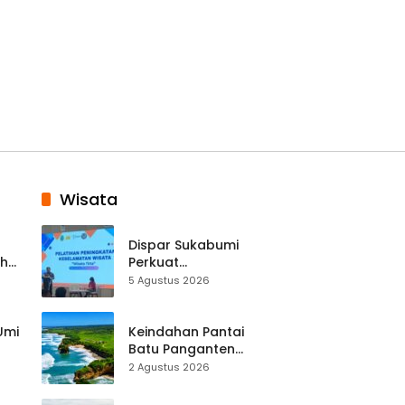
Wisata
Dispar Sukabumi
ah
Perkuat
k
Keselamatan
5 Agustus 2026
Destinasi, SDM
Pariwisata Dibekali
Mitigasi hingga
 Umi
Keindahan Pantai
Teknik Evakuasi
Batu Panganten
Mulai Dilirik
2 Agustus 2026
Wisatawan Lokal
at
dan Luar Daerah