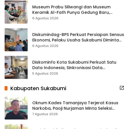
Museum Prabu Siliwangi dan Museum
Keramik Al-Fath Punya Gedung Baru,
Hampir 500 Koleksi Dipisahkan
6 Agustus 2026
Diskumindag-BPS Perkuat Persiapan Sensus
Ekonomi, Pelaku Usaha Sukabumi Diminta
Terbuka Beri Data
6 Agustus 2026
Diskominfo Kota Sukabumi Perkuat Satu
Data Indonesia, Sinkronisasi Data
Kewilayahan Dikebut
5 Agustus 2026
Kabupaten Sukabumi
Oknum Kades Tamanjaya Terjerat Kasus
Narkoba, Paoji Nurjaman Minta Seleksi
Calon Kades Diperketat
7 Agustus 2026