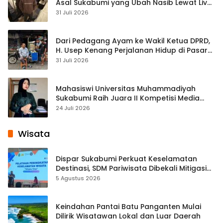
Asal Sukabumi yang Ubah Nasib Lewat Live
Streaming
31 Juli 2026
Dari Pedagang Ayam ke Wakil Ketua DPRD,
H. Usep Kenang Perjalanan Hidup di Pasar
Cisaat
31 Juli 2026
Mahasiswi Universitas Muhammadiyah
Sukabumi Raih Juara II Kompetisi Media
Pembelajaran Digital Tingkat Internasional
24 Juli 2026
Wisata
Dispar Sukabumi Perkuat Keselamatan
Destinasi, SDM Pariwisata Dibekali Mitigasi
hingga Teknik Evakuasi
5 Agustus 2026
Keindahan Pantai Batu Panganten Mulai
Dilirik Wisatawan Lokal dan Luar Daerah