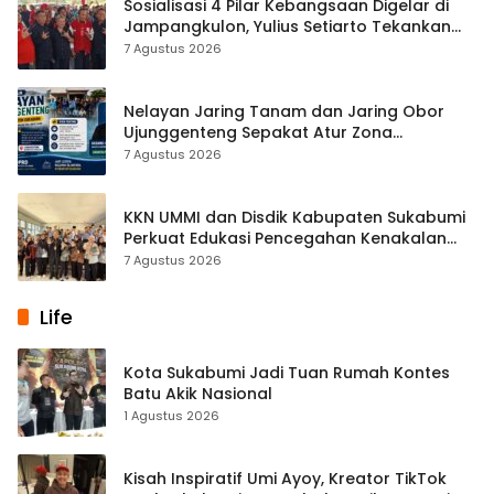
Sosialisasi 4 Pilar Kebangsaan Digelar di
Jampangkulon, Yulius Setiarto Tekankan
Pentingnya Persatuan
7 Agustus 2026
Nelayan Jaring Tanam dan Jaring Obor
Ujunggenteng Sepakat Atur Zona
Penangkapan
7 Agustus 2026
KKN UMMI dan Disdik Kabupaten Sukabumi
Perkuat Edukasi Pencegahan Kenakalan
Remaja di SMPN 2 Tegalbuleud
7 Agustus 2026
Life
Kota Sukabumi Jadi Tuan Rumah Kontes
Batu Akik Nasional
1 Agustus 2026
Kisah Inspiratif Umi Ayoy, Kreator TikTok