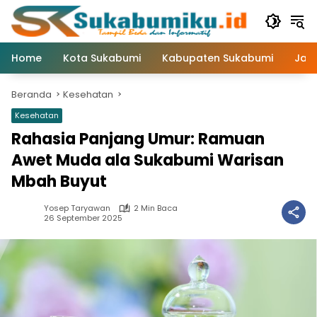
Langsung
ke
konten
Home
Kota Sukabumi
Kabupaten Sukabumi
Jaw
Beranda
Kesehatan
Kesehatan
Rahasia Panjang Umur: Ramuan
Awet Muda ala Sukabumi Warisan
Mbah Buyut
Yosep Taryawan
2 Min Baca
26 September 2025