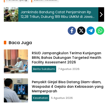
Jamkrindo Bandung Catat Penjaminan Rp
12,28 Triliun, Dukung 189 Ribu UMKM di Jawa
Barat
Baca Juga
RSUD Jampangkulon Terima Kunjungan
BRIN, Bahas Dukungan Targeted Health
Facility Assessment 2026
Berita Sukabumi
7 Agustus 2026
Penyakit Ginjal Bisa Datang Diam-diam,
Waspadai 4 Gejala dan Kebiasaan yang
Memperparah
Kesehatan
5 Agustus 2026