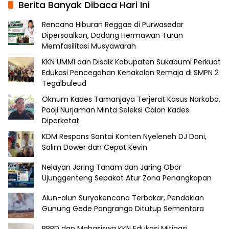
Berita Banyak Dibaca Hari Ini
Rencana Hiburan Reggae di Purwasedar
Dipersoalkan, Dadang Hermawan Turun
Memfasilitasi Musyawarah
KKN UMMI dan Disdik Kabupaten Sukabumi Perkuat
Edukasi Pencegahan Kenakalan Remaja di SMPN 2
Tegalbuleud
Oknum Kades Tamanjaya Terjerat Kasus Narkoba,
Paoji Nurjaman Minta Seleksi Calon Kades
Diperketat
KDM Respons Santai Konten Nyeleneh DJ Doni,
Salim Dower dan Cepot Kevin
Nelayan Jaring Tanam dan Jaring Obor
Ujunggenteng Sepakat Atur Zona Penangkapan
Alun-alun Suryakencana Terbakar, Pendakian
Gunung Gede Pangrango Ditutup Sementara
BPBD dan Mahasiswa KKN Edukasi Mitigasi