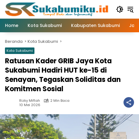
Langsung
ke
konten
Home
Kota Sukabumi
Kabupaten Sukabumi
Jaw
Beranda
Kota Sukabumi
Kota Sukabumi
Ratusan Kader GRIB Jaya Kota
Sukabumi Hadiri HUT ke-15 di
Senayan, Tegaskan Soliditas dan
Komitmen Sosial
Rizky Miftah
2 Min Baca
10 Mei 2026