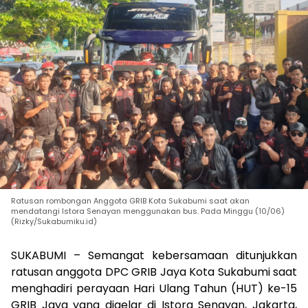
Ratusan rombongan Anggota GRIB Kota Sukabumi saat akan
mendatangi Istora Senayan menggunakan bus. Pada Minggu (10/06)
(Rizky/Sukabumiku.id)
SUKABUMI – Semangat kebersamaan ditunjukkan
ratusan anggota DPC GRIB Jaya Kota Sukabumi saat
menghadiri perayaan Hari Ulang Tahun (HUT) ke-15
GRIB Jaya yang digelar di Istora Senayan, Jakarta,