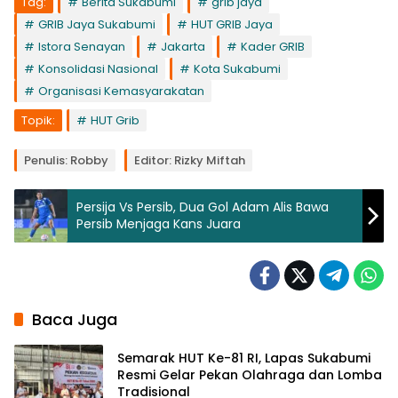
Tag:
Berita Sukabumi
grib jaya
GRIB Jaya Sukabumi
HUT GRIB Jaya
Istora Senayan
Jakarta
Kader GRIB
Konsolidasi Nasional
Kota Sukabumi
Organisasi Kemasyarakatan
Topik:
HUT Grib
Penulis: Robby
Editor: Rizky Miftah
Persija Vs Persib, Dua Gol Adam Alis Bawa
Persib Menjaga Kans Juara
Baca Juga
Semarak HUT Ke-81 RI, Lapas Sukabumi
Resmi Gelar Pekan Olahraga dan Lomba
Tradisional