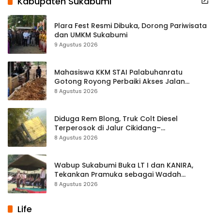
Kabupaten Sukabumi
Plara Fest Resmi Dibuka, Dorong Pariwisata
dan UMKM Sukabumi
9 Agustus 2026
Mahasiswa KKM STAI Palabuhanratu
Gotong Royong Perbaiki Akses Jalan
Majelis Ta’lim di Sagaranten
8 Agustus 2026
Diduga Rem Blong, Truk Colt Diesel
Terperosok di Jalur Cikidang–
Palabuhanratu
8 Agustus 2026
Wabup Sukabumi Buka LT I dan KANIRA,
Tekankan Pramuka sebagai Wadah
Pembentukan Karakter
8 Agustus 2026
Life