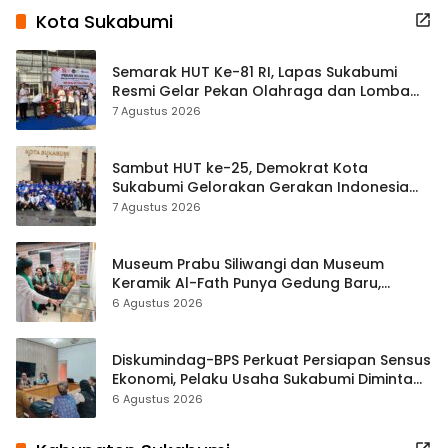
Kota Sukabumi
Semarak HUT Ke-81 RI, Lapas Sukabumi
Resmi Gelar Pekan Olahraga dan Lomba
Tradisional
7 Agustus 2026
Sambut HUT ke-25, Demokrat Kota
Sukabumi Gelorakan Gerakan Indonesia
ASRI Lewat Aksi Bersih Masjid Agung
7 Agustus 2026
Museum Prabu Siliwangi dan Museum
Keramik Al-Fath Punya Gedung Baru,
Hampir 500 Koleksi Dipisahkan
6 Agustus 2026
Diskumindag-BPS Perkuat Persiapan Sensus
Ekonomi, Pelaku Usaha Sukabumi Diminta
Terbuka Beri Data
6 Agustus 2026