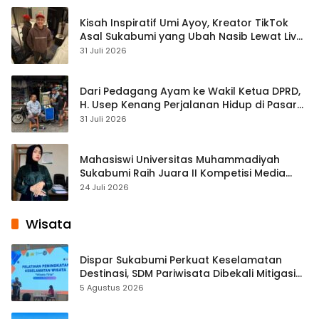
Kisah Inspiratif Umi Ayoy, Kreator TikTok
Asal Sukabumi yang Ubah Nasib Lewat Live
Streaming
31 Juli 2026
Dari Pedagang Ayam ke Wakil Ketua DPRD,
H. Usep Kenang Perjalanan Hidup di Pasar
Cisaat
31 Juli 2026
Mahasiswi Universitas Muhammadiyah
Sukabumi Raih Juara II Kompetisi Media
Pembelajaran Digital Tingkat Internasional
24 Juli 2026
Wisata
Dispar Sukabumi Perkuat Keselamatan
Destinasi, SDM Pariwisata Dibekali Mitigasi
hingga Teknik Evakuasi
5 Agustus 2026