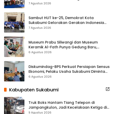
Tradisional
7 Agustus 2026
Sambut HUT ke-25, Demokrat Kota
Sukabumi Gelorakan Gerakan Indonesia
ASRI Lewat Aksi Bersih Masjid Agung
7 Agustus 2026
Museum Prabu Siliwangi dan Museum
Keramik Al-Fath Punya Gedung Baru,
Hampir 500 Koleksi Dipisahkan
6 Agustus 2026
Diskumindag-BPS Perkuat Persiapan Sensus
Ekonomi, Pelaku Usaha Sukabumi Diminta
Terbuka Beri Data
6 Agustus 2026
Kabupaten Sukabumi
Truk Boks Hantam Tiang Telepon di
Jampangkulon, Jadi Kecelakaan Ketiga di
Titik yang Sama
9 Agustus 2026