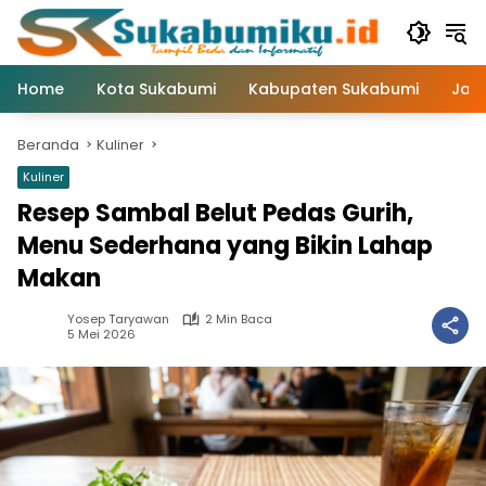
Langsung
ke
konten
Home
Kota Sukabumi
Kabupaten Sukabumi
Jaw
Beranda
Kuliner
Kuliner
Resep Sambal Belut Pedas Gurih,
Menu Sederhana yang Bikin Lahap
Makan
Yosep Taryawan
2 Min Baca
5 Mei 2026