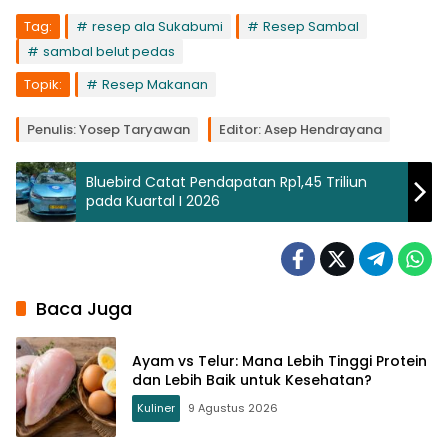
Tag:
resep ala Sukabumi
Resep Sambal
sambal belut pedas
Topik:
Resep Makanan
Penulis: Yosep Taryawan
Editor: Asep Hendrayana
Bluebird Catat Pendapatan Rp1,45 Triliun
pada Kuartal I 2026
Baca Juga
Ayam vs Telur: Mana Lebih Tinggi Protein
dan Lebih Baik untuk Kesehatan?
Kuliner
9 Agustus 2026