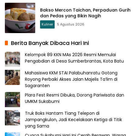
Bakso Mercon Taichan, Perpaduan Gurih
dan Pedas yang Bikin Nagih
Kuliner
5 Agustus 2026
Berita Banyak Dibaca Hari Ini
Kelompok 89 KKN MAs 2026 Resmi Memulai
Pengabdian di Desa Sumberbrantas, Kota Batu
Mahasiswa KKM STAI Palabuhanratu Gotong
Royong Perbaiki Akses Jalan Majelis Ta’lim di
Sagaranten
Plara Fest Resmi Dibuka, Dorong Pariwisata dan
UMKM Sukabumi
Truk Boks Hantam Tiang Telepon di
Jampangkulon, Jadi Kecelakaan Ketiga di Titik
yang Sama
Cuaca Sukabumi Hari Ini Cerah Berawan, Warga