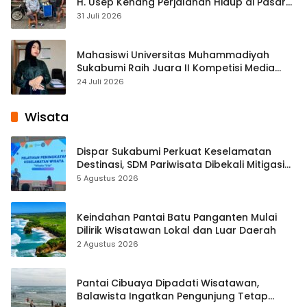
H. Usep Kenang Perjalanan Hidup di Pasar
Cisaat
31 Juli 2026
Mahasiswi Universitas Muhammadiyah
Sukabumi Raih Juara II Kompetisi Media
Pembelajaran Digital Tingkat Internasional
24 Juli 2026
Wisata
Dispar Sukabumi Perkuat Keselamatan
Destinasi, SDM Pariwisata Dibekali Mitigasi
hingga Teknik Evakuasi
5 Agustus 2026
Keindahan Pantai Batu Panganten Mulai
Dilirik Wisatawan Lokal dan Luar Daerah
2 Agustus 2026
Pantai Cibuaya Dipadati Wisatawan,
Balawista Ingatkan Pengunjung Tetap