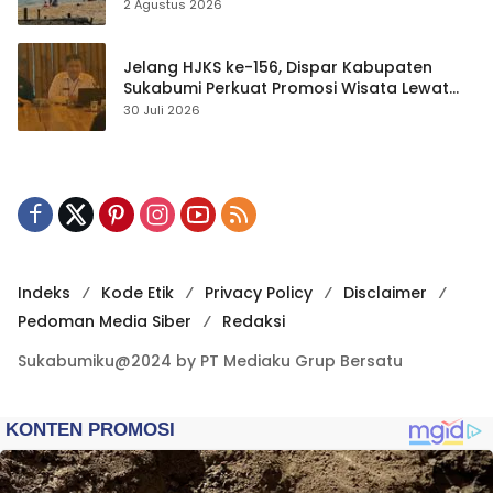
Waspada
2 Agustus 2026
Jelang HJKS ke-156, Dispar Kabupaten
Sukabumi Perkuat Promosi Wisata Lewat
Publikasi Digital
30 Juli 2026
Indeks
Kode Etik
Privacy Policy
Disclaimer
Pedoman Media Siber
Redaksi
Sukabumiku@2024 by PT Mediaku Grup Bersatu