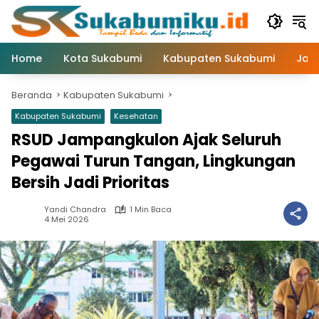
Langsung
ke
konten
Home
Kota Sukabumi
Kabupaten Sukabumi
Jaw
Beranda
Kabupaten Sukabumi
Kabupaten Sukabumi
Kesehatan
RSUD Jampangkulon Ajak Seluruh
Pegawai Turun Tangan, Lingkungan
Bersih Jadi Prioritas
Yandi Chandra
1 Min Baca
4 Mei 2026