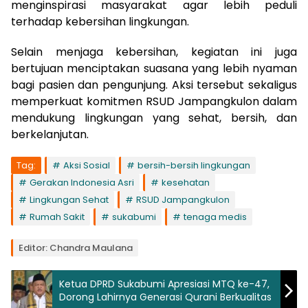
menginspirasi masyarakat agar lebih peduli
terhadap kebersihan lingkungan.
Selain menjaga kebersihan, kegiatan ini juga
bertujuan menciptakan suasana yang lebih nyaman
bagi pasien dan pengunjung. Aksi tersebut sekaligus
memperkuat komitmen RSUD Jampangkulon dalam
mendukung lingkungan yang sehat, bersih, dan
berkelanjutan.
Tag:
Aksi Sosial
bersih-bersih lingkungan
Gerakan Indonesia Asri
kesehatan
Lingkungan Sehat
RSUD Jampangkulon
Rumah Sakit
sukabumi
tenaga medis
Editor: Chandra Maulana
Ketua DPRD Sukabumi Apresiasi MTQ ke-47,
Dorong Lahirnya Generasi Qurani Berkualitas