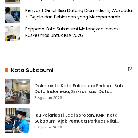
Penyakit Ginjal Bisa Datang Diam-diam, Waspadai
4 Gejala dan Kebiasaan yang Memperparah
Bappeda Kota Sukabumi Matangkan Inovasi
Puskesmas untuk IGA 2026
Kota Sukabumi
Diskominfo Kota Sukabumi Perkuat Satu
Data Indonesia, Sinkronisasi Data
Kewilayahan Dikebut
5 Agustus 2026
Isu Polarisasi Jadi Sorotan, KNPI Kota
Sukabumi Ajak Pemuda Perkuat Nilai
Kebangsaan
5 Agustus 2026