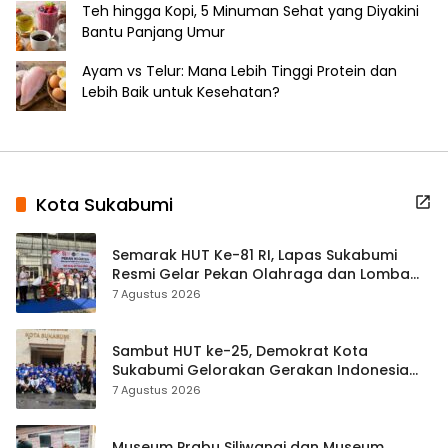
Teh hingga Kopi, 5 Minuman Sehat yang Diyakini
Bantu Panjang Umur
Ayam vs Telur: Mana Lebih Tinggi Protein dan
Lebih Baik untuk Kesehatan?
Kota Sukabumi
Semarak HUT Ke-81 RI, Lapas Sukabumi
Resmi Gelar Pekan Olahraga dan Lomba
Tradisional
7 Agustus 2026
Sambut HUT ke-25, Demokrat Kota
Sukabumi Gelorakan Gerakan Indonesia
ASRI Lewat Aksi Bersih Masjid Agung
7 Agustus 2026
Museum Prabu Siliwangi dan Museum