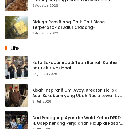
Majelis Ta’lim di Sagaranten
8 Agustus 2026
Diduga Rem Blong, Truk Colt Diesel
Terperosok di Jalur Cikidang–
Palabuhanratu
8 Agustus 2026
Life
Kota Sukabumi Jadi Tuan Rumah Kontes
Batu Akik Nasional
1 Agustus 2026
Kisah Inspiratif Umi Ayoy, Kreator TikTok
Asal Sukabumi yang Ubah Nasib Lewat Live
Streaming
31 Juli 2026
Dari Pedagang Ayam ke Wakil Ketua DPRD,
H. Usep Kenang Perjalanan Hidup di Pasar
Cisaat
31 Juli 2026