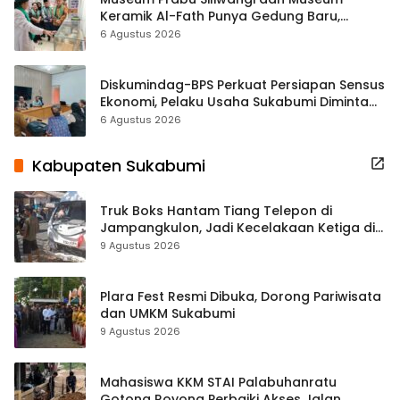
Keramik Al-Fath Punya Gedung Baru,
Hampir 500 Koleksi Dipisahkan
6 Agustus 2026
Diskumindag-BPS Perkuat Persiapan Sensus
Ekonomi, Pelaku Usaha Sukabumi Diminta
Terbuka Beri Data
6 Agustus 2026
Kabupaten Sukabumi
Truk Boks Hantam Tiang Telepon di
Jampangkulon, Jadi Kecelakaan Ketiga di
Titik yang Sama
9 Agustus 2026
Plara Fest Resmi Dibuka, Dorong Pariwisata
dan UMKM Sukabumi
9 Agustus 2026
Mahasiswa KKM STAI Palabuhanratu
Gotong Royong Perbaiki Akses Jalan