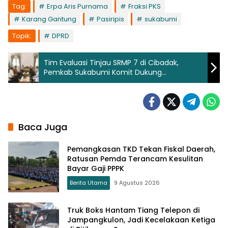
Tag:
Erpa Aris Purnama
Fraksi PKS
Karang Gantung
Pasiripis
sukabumi
Topik:
DPRD
Tim Evaluasi Tinjau SRMP 7 di Cibadak,
Pemkab Sukabumi Komit Dukung
Keberlanjutan
Baca Juga
Pemangkasan TKD Tekan Fiskal Daerah,
Ratusan Pemda Terancam Kesulitan
Bayar Gaji PPPK
Berita Utama
9 Agustus 2026
Truk Boks Hantam Tiang Telepon di
Jampangkulon, Jadi Kecelakaan Ketiga