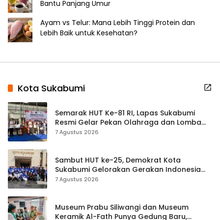
Bantu Panjang Umur
Ayam vs Telur: Mana Lebih Tinggi Protein dan
Lebih Baik untuk Kesehatan?
Kota Sukabumi
Semarak HUT Ke-81 RI, Lapas Sukabumi
Resmi Gelar Pekan Olahraga dan Lomba
Tradisional
7 Agustus 2026
Sambut HUT ke-25, Demokrat Kota
Sukabumi Gelorakan Gerakan Indonesia
ASRI Lewat Aksi Bersih Masjid Agung
7 Agustus 2026
Museum Prabu Siliwangi dan Museum
Keramik Al-Fath Punya Gedung Baru,