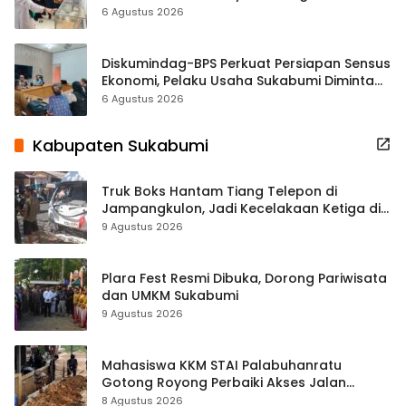
Hampir 500 Koleksi Dipisahkan
6 Agustus 2026
Diskumindag-BPS Perkuat Persiapan Sensus
Ekonomi, Pelaku Usaha Sukabumi Diminta
Terbuka Beri Data
6 Agustus 2026
Kabupaten Sukabumi
Truk Boks Hantam Tiang Telepon di
Jampangkulon, Jadi Kecelakaan Ketiga di
Titik yang Sama
9 Agustus 2026
Plara Fest Resmi Dibuka, Dorong Pariwisata
dan UMKM Sukabumi
9 Agustus 2026
Mahasiswa KKM STAI Palabuhanratu
Gotong Royong Perbaiki Akses Jalan
Majelis Ta’lim di Sagaranten
8 Agustus 2026