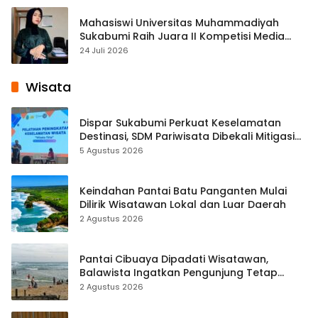
Mahasiswi Universitas Muhammadiyah
Sukabumi Raih Juara II Kompetisi Media
Pembelajaran Digital Tingkat Internasional
24 Juli 2026
Wisata
Dispar Sukabumi Perkuat Keselamatan
Destinasi, SDM Pariwisata Dibekali Mitigasi
hingga Teknik Evakuasi
5 Agustus 2026
Keindahan Pantai Batu Panganten Mulai
Dilirik Wisatawan Lokal dan Luar Daerah
2 Agustus 2026
Pantai Cibuaya Dipadati Wisatawan,
Balawista Ingatkan Pengunjung Tetap
Waspada
2 Agustus 2026