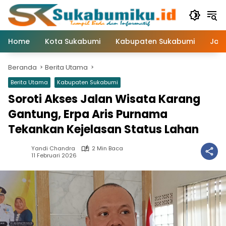
Langsung
ke
konten
Home
Kota Sukabumi
Kabupaten Sukabumi
Jaw
Beranda
Berita Utama
Berita Utama
Kabupaten Sukabumi
Soroti Akses Jalan Wisata Karang
Gantung, Erpa Aris Purnama
Tekankan Kejelasan Status Lahan
Yandi Chandra
2 Min Baca
11 Februari 2026