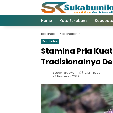
Langsung
ke
konten
Home
Kota Sukabumi
Kabupate
Beranda
Kesehatan
Kesehatan
Stamina Pria Kuat
Tradisionalnya De
Yosep Taryawan
2 Min Baca
29 November 2024