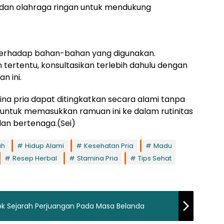
dan olahraga ringan untuk mendukung
i terhadap bahan-bahan yang digunakan.
n tertentu, konsultasikan terlebih dahulu dengan
 ini.
na pria dapat ditingkatkan secara alami tanpa
 untuk memasukkan ramuan ini ke dalam rutinitas
dan bertenaga.(Sei)
uh
Hidup Alami
Kesehatan Pria
Madu
Resep Herbal
Stamina Pria
Tips Sehat
k Sejarah Perjuangan Pada Masa Belanda