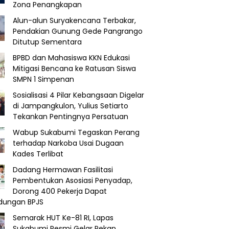
Zona Penangkapan
Alun-alun Suryakencana Terbakar,
Pendakian Gunung Gede Pangrango
Ditutup Sementara
BPBD dan Mahasiswa KKN Edukasi
Mitigasi Bencana ke Ratusan Siswa
SMPN 1 Simpenan
Sosialisasi 4 Pilar Kebangsaan Digelar
di Jampangkulon, Yulius Setiarto
Tekankan Pentingnya Persatuan
Wabup Sukabumi Tegaskan Perang
terhadap Narkoba Usai Dugaan
Kades Terlibat
Dadang Hermawan Fasilitasi
Pembentukan Asosiasi Penyadap,
Dorong 400 Pekerja Dapat
ndungan BPJS
Semarak HUT Ke-81 RI, Lapas
Sukabumi Resmi Gelar Pekan