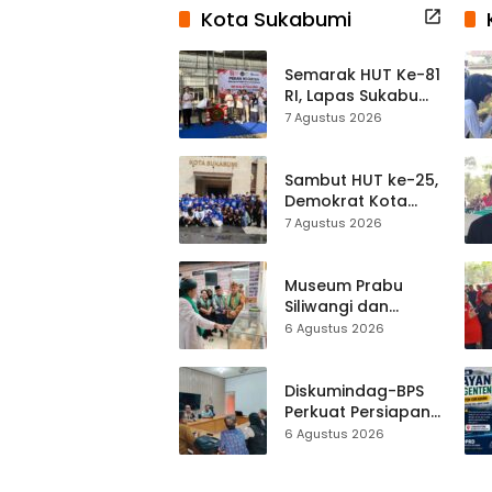
Kota Sukabumi
Semarak HUT Ke-81
RI, Lapas Sukabumi
Resmi Gelar Pekan
7 Agustus 2026
Olahraga dan
Lomba Tradisional
Sambut HUT ke-25,
Demokrat Kota
Sukabumi
7 Agustus 2026
Gelorakan
Gerakan Indonesia
ASRI Lewat Aksi
Museum Prabu
Bersih Masjid
Siliwangi dan
Agung
Museum Keramik
6 Agustus 2026
Al-Fath Punya
Gedung Baru,
Hampir 500 Koleksi
Diskumindag-BPS
Dipisahkan
Perkuat Persiapan
Sensus Ekonomi,
6 Agustus 2026
Pelaku Usaha
Sukabumi Diminta