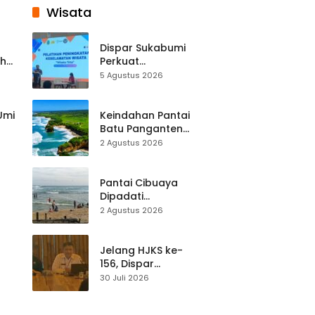
Wisata
Dispar Sukabumi
ah
Perkuat
k
Keselamatan
5 Agustus 2026
Destinasi, SDM
Pariwisata Dibekali
Mitigasi hingga
 Umi
Keindahan Pantai
Teknik Evakuasi
Batu Panganten
Mulai Dilirik
2 Agustus 2026
Wisatawan Lokal
at
dan Luar Daerah
Pantai Cibuaya
Dipadati
Wisatawan,
2 Agustus 2026
Balawista Ingatkan
p di
Pengunjung Tetap
Waspada
Jelang HJKS ke-
156, Dispar
Kabupaten
30 Juli 2026
Sukabumi Perkuat
si
Promosi Wisata