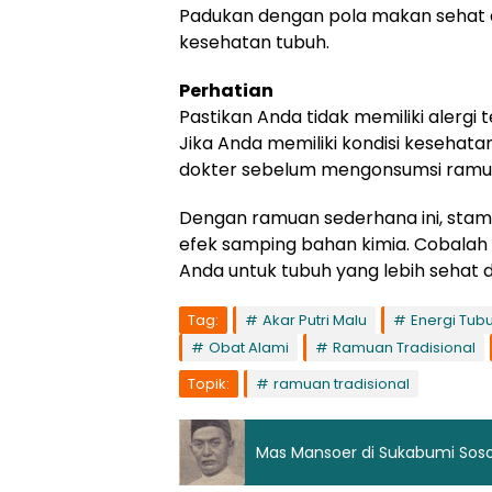
Padukan dengan pola makan sehat 
kesehatan tubuh.
Perhatian
Pastikan Anda tidak memiliki alerg
Jika Anda memiliki kondisi kesehata
dokter sebelum mengonsumsi ramuan
Dengan ramuan sederhana ini, stami
efek samping bahan kimia. Cobalah
Anda untuk tubuh yang lebih sehat 
Tag:
Akar Putri Malu
Energi Tub
Obat Alami
Ramuan Tradisional
Topik:
ramuan tradisional
Mas Mansoer di Sukabumi Soso