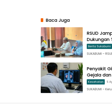
Baca Juga
RSUD Jampa
Dukungan T
Berita Sukabumi
SUKABUMI – RSU
Penyakit G
Gejala da
Kesehatan
5 A
SUKABUMI – Keru