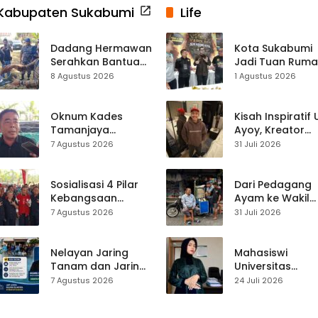
Kabupaten Sukabumi
Life
Dadang Hermawan
Kota Sukabumi
Serahkan Bantuan
Jadi Tuan Rum
Seragam
Kontes Batu Aki
8 Agustus 2026
1 Agustus 2026
Paskibraka
Nasional
Kecamatan
Ciracap
Oknum Kades
Kisah Inspiratif
Tamanjaya
Ayoy, Kreator
Terjerat Kasus
TikTok Asal
7 Agustus 2026
31 Juli 2026
Narkoba, Paoji
Sukabumi yang
Nurjaman Minta
Ubah Nasib Lew
Seleksi Calon
Live Streaming
Sosialisasi 4 Pilar
Dari Pedagang
Kades Diperketat
Kebangsaan
Ayam ke Wakil
Digelar di
Ketua DPRD, H.
7 Agustus 2026
31 Juli 2026
Jampangkulon,
Usep Kenang
Yulius Setiarto
Perjalanan Hidu
Tekankan
Pasar Cisaat
Nelayan Jaring
Mahasiswi
Pentingnya
Tanam dan Jaring
Universitas
Persatuan
Obor
Muhammadiyah
7 Agustus 2026
24 Juli 2026
Ujunggenteng
Sukabumi Raih
Sepakat Atur Zona
Juara II Kompeti