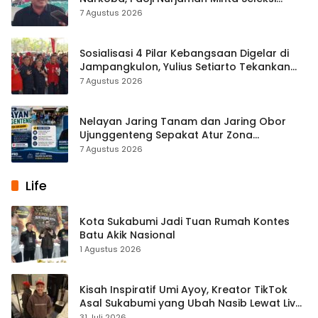
Calon Kades Diperketat
7 Agustus 2026
Sosialisasi 4 Pilar Kebangsaan Digelar di
Jampangkulon, Yulius Setiarto Tekankan
Pentingnya Persatuan
7 Agustus 2026
Nelayan Jaring Tanam dan Jaring Obor
Ujunggenteng Sepakat Atur Zona
Penangkapan
7 Agustus 2026
Life
Kota Sukabumi Jadi Tuan Rumah Kontes
Batu Akik Nasional
1 Agustus 2026
Kisah Inspiratif Umi Ayoy, Kreator TikTok
Asal Sukabumi yang Ubah Nasib Lewat Live
Streaming
31 Juli 2026