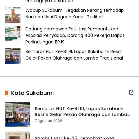
Pentingnya Persatuan
Wabup Sukabumi Tegaskan Perang terhadap
Narkoba Usai Dugaan Kades Terlibat
Dadang Hermawan Fasilitasi Pembentukan
Asosiasi Penyadap, Dorong 400 Pekerja Dapat
Perlindungan BPJS
Semarak HUT Ke-81 RI, Lapas Sukabumi Resmi
Gelar Pekan Olahraga dan Lomba Tradisional
Kota Sukabumi
Semarak HUT Ke-81 RI, Lapas Sukabumi
Resmi Gelar Pekan Olahraga dan Lomba
Tradisional
7 Agustus 2026
Sambut HUT ke-25, Demokrat Kota