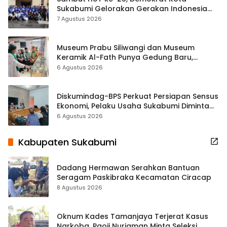
Sukabumi Gelorakan Gerakan Indonesia
ASRI Lewat Aksi Bersih Masjid Agung
7 Agustus 2026
Museum Prabu Siliwangi dan Museum
Keramik Al-Fath Punya Gedung Baru,
Hampir 500 Koleksi Dipisahkan
6 Agustus 2026
Diskumindag-BPS Perkuat Persiapan Sensus
Ekonomi, Pelaku Usaha Sukabumi Diminta
Terbuka Beri Data
6 Agustus 2026
Kabupaten Sukabumi
Dadang Hermawan Serahkan Bantuan
Seragam Paskibraka Kecamatan Ciracap
8 Agustus 2026
Oknum Kades Tamanjaya Terjerat Kasus
Narkoba, Paoji Nurjaman Minta Seleksi