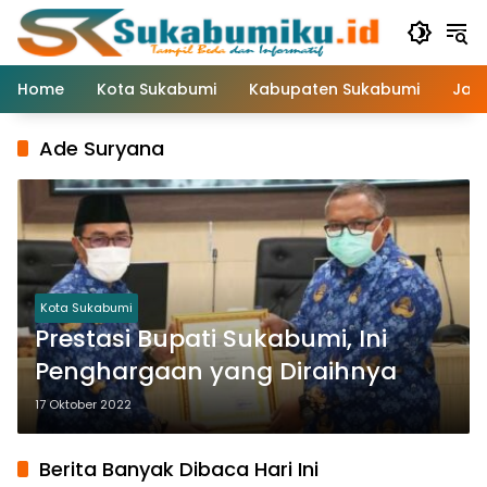
Langsung
ke
konten
Home
Kota Sukabumi
Kabupaten Sukabumi
Jaw
Ade Suryana
Kota Sukabumi
Prestasi Bupati Sukabumi, Ini
Penghargaan yang Diraihnya
17 Oktober 2022
Berita Banyak Dibaca Hari Ini