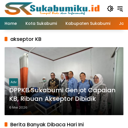
Langsung
ke
konten
Home
Kota Sukabumi
Kabupaten Sukabumi
Jaw
akseptor KB
Adv
DPPKB Sukabumi Genjot Capaian
KB, Ribuan Akseptor Dibidik
6 Mei 2026
Berita Banyak Dibaca Hari Ini