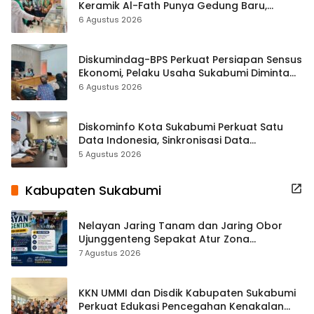
Keramik Al-Fath Punya Gedung Baru,
Hampir 500 Koleksi Dipisahkan
6 Agustus 2026
Diskumindag-BPS Perkuat Persiapan Sensus
Ekonomi, Pelaku Usaha Sukabumi Diminta
Terbuka Beri Data
6 Agustus 2026
Diskominfo Kota Sukabumi Perkuat Satu
Data Indonesia, Sinkronisasi Data
Kewilayahan Dikebut
5 Agustus 2026
Kabupaten Sukabumi
Nelayan Jaring Tanam dan Jaring Obor
Ujunggenteng Sepakat Atur Zona
Penangkapan
7 Agustus 2026
KKN UMMI dan Disdik Kabupaten Sukabumi
Perkuat Edukasi Pencegahan Kenakalan