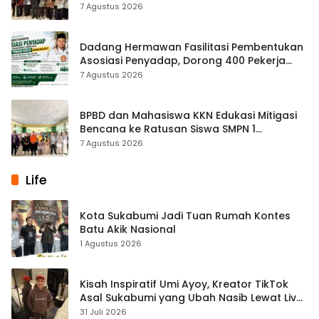
Remaja di SMPN 2 Tegalbuleud
7 Agustus 2026
Dadang Hermawan Fasilitasi Pembentukan
Asosiasi Penyadap, Dorong 400 Pekerja
Dapat Perlindungan BPJS
7 Agustus 2026
BPBD dan Mahasiswa KKN Edukasi Mitigasi
Bencana ke Ratusan Siswa SMPN 1
Simpenan
7 Agustus 2026
Life
Kota Sukabumi Jadi Tuan Rumah Kontes
Batu Akik Nasional
1 Agustus 2026
Kisah Inspiratif Umi Ayoy, Kreator TikTok
Asal Sukabumi yang Ubah Nasib Lewat Live
Streaming
31 Juli 2026