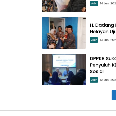
Adv
14 Juni 20
H. Dadang 
Nelayan Uj
Adv
13 Juni 20
DPPKB Suka
Penyuluh K
Sosial
Adv
12 Juni 20