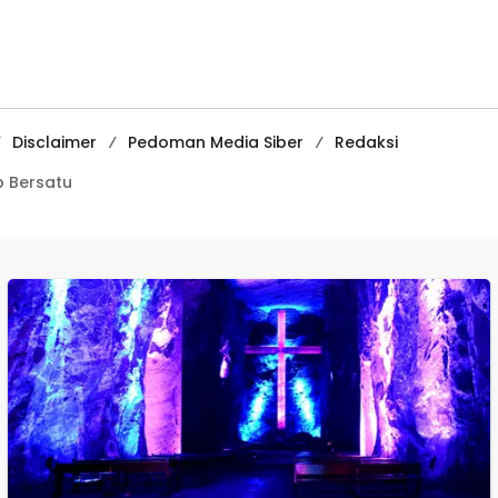
Kenakalan Remaja
Media
di SMPN 2
Pembelajaran
Tegalbuleud
Digital Tingkat
Internasional
Disclaimer
Pedoman Media Siber
Redaksi
 Bersatu