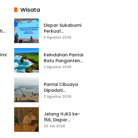
Wisata
Dispar Sukabumi
ah
Perkuat
k
Keselamatan
5 Agustus 2026
Destinasi, SDM
Pariwisata Dibekali
Mitigasi hingga
 Umi
Keindahan Pantai
Teknik Evakuasi
Batu Panganten
Mulai Dilirik
2 Agustus 2026
Wisatawan Lokal
at
dan Luar Daerah
Pantai Cibuaya
Dipadati
Wisatawan,
2 Agustus 2026
Balawista Ingatkan
p di
Pengunjung Tetap
Waspada
Jelang HJKS ke-
156, Dispar
Kabupaten
30 Juli 2026
Sukabumi Perkuat
si
Promosi Wisata