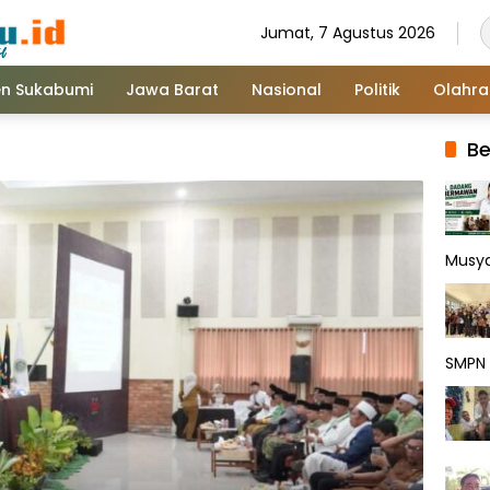
Jumat, 7 Agustus 2026
n Sukabumi
Jawa Barat
Nasional
Politik
Olahr
Be
Musy
SMPN 