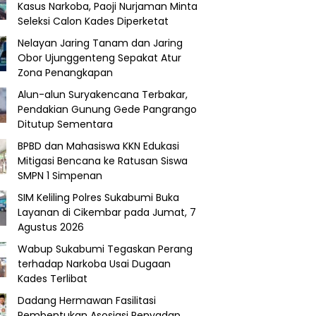
Kasus Narkoba, Paoji Nurjaman Minta
Seleksi Calon Kades Diperketat
Nelayan Jaring Tanam dan Jaring
Obor Ujunggenteng Sepakat Atur
Zona Penangkapan
Alun-alun Suryakencana Terbakar,
Pendakian Gunung Gede Pangrango
Ditutup Sementara
BPBD dan Mahasiswa KKN Edukasi
Mitigasi Bencana ke Ratusan Siswa
SMPN 1 Simpenan
SIM Keliling Polres Sukabumi Buka
Layanan di Cikembar pada Jumat, 7
Agustus 2026
Wabup Sukabumi Tegaskan Perang
terhadap Narkoba Usai Dugaan
Kades Terlibat
Dadang Hermawan Fasilitasi
Pembentukan Asosiasi Penyadap,