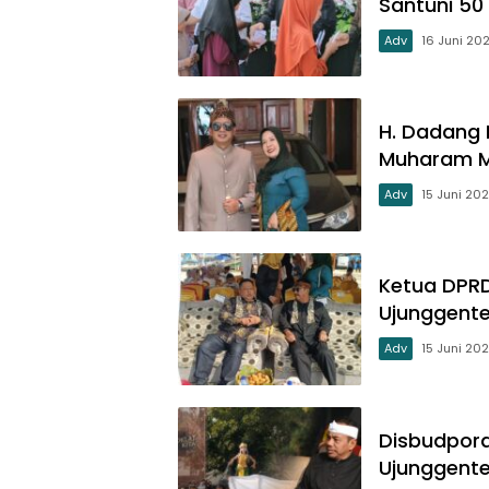
Santuni 50
Adv
16 Juni 20
H. Dadang 
Muharam M
Adv
15 Juni 20
Ketua DPRD
Ujunggente
Adv
15 Juni 20
Disbudpora
Ujunggente