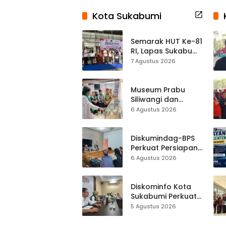
Kota Sukabumi
Semarak HUT Ke-81
RI, Lapas Sukabumi
Resmi Gelar Pekan
7 Agustus 2026
Olahraga dan
Lomba Tradisional
Museum Prabu
Siliwangi dan
Museum Keramik
6 Agustus 2026
Al-Fath Punya
Gedung Baru,
Hampir 500 Koleksi
Diskumindag-BPS
Dipisahkan
Perkuat Persiapan
Sensus Ekonomi,
6 Agustus 2026
Pelaku Usaha
Sukabumi Diminta
Terbuka Beri Data
Diskominfo Kota
Sukabumi Perkuat
Satu Data
5 Agustus 2026
Indonesia,
Sinkronisasi Data