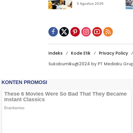
Matangkan Inovasi
5 Agustus 2026
Puskesmas untuk
IGA 2026
Indeks
Kode Etik
Privacy Policy
Sukabumiku@2024 by PT Mediaku Grup