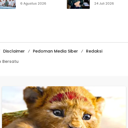
Anggaran
Muhammadiyah
6 Agustus 2026
24 Juli 2026
Sukabumi, Program
Sukabumi Raih
Prioritas hingga
Juara II Kompeti
Pendapatan
Media
Dibahas
Pembelajaran
Digital Tingkat
Internasional
Disclaimer
Pedoman Media Siber
Redaksi
 Bersatu