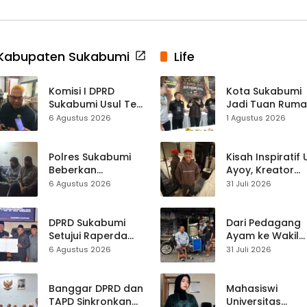
Kabupaten Sukabumi
Life
Komisi I DPRD
Kota Sukabumi
Sukabumi Usul Tes
Jadi Tuan Rum
Rambut Jadi
Kontes Batu Aki
6 Agustus 2026
1 Agustus 2026
Syarat Calon
Nasional
Kades di Pilkades
2027
Polres Sukabumi
Kisah Inspiratif
Beberkan
Ayoy, Kreator
Kronologi
TikTok Asal
6 Agustus 2026
31 Juli 2026
Diamankannya
Sukabumi yang
Kades Tamanjaya
Ubah Nasib Lew
dalam Kasus Sabu
Live Streaming
DPRD Sukabumi
Dari Pedagang
Setujui Raperda
Ayam ke Wakil
Disabilitas,
Ketua DPRD, H.
6 Agustus 2026
31 Juli 2026
Perlindungan Hak
Usep Kenang
dan Akses Layanan
Perjalanan Hidu
Diperkuat
Pasar Cisaat
Banggar DPRD dan
Mahasiswi
TAPD Sinkronkan
Universitas