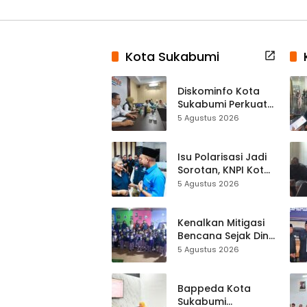
Kota Sukabumi
Diskominfo Kota
Sukabumi Perkuat
Satu Data
5 Agustus 2026
Indonesia,
Sinkronisasi Data
Kewilayahan
Isu Polarisasi Jadi
Dikebut
Sorotan, KNPI Kota
Sukabumi Ajak
5 Agustus 2026
Pemuda Perkuat
Nilai Kebangsaan
Kenalkan Mitigasi
Bencana Sejak Dini,
Anak-anak KB
5 Agustus 2026
Baitul Makmur
Sukabumi Belajar
Lewat Boneka
Bappeda Kota
Tangan
Sukabumi