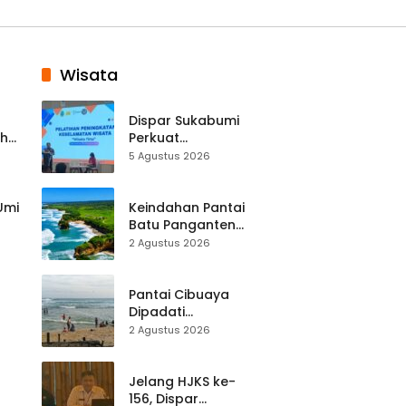
Wisata
Dispar Sukabumi
ah
Perkuat
k
Keselamatan
5 Agustus 2026
Destinasi, SDM
Pariwisata Dibekali
Mitigasi hingga
 Umi
Keindahan Pantai
Teknik Evakuasi
Batu Panganten
Mulai Dilirik
2 Agustus 2026
Wisatawan Lokal
at
dan Luar Daerah
Pantai Cibuaya
Dipadati
Wisatawan,
2 Agustus 2026
Balawista Ingatkan
p di
Pengunjung Tetap
Waspada
Jelang HJKS ke-
156, Dispar