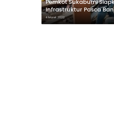
Pemkot Sukabumi Siapka
Infrastruktur Pasca Banj
4 Maret 2022