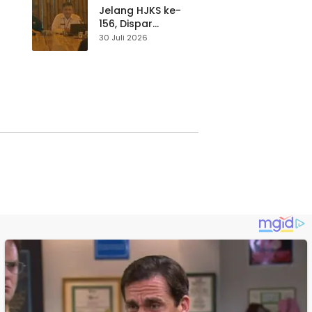
Waspada
Jelang HJKS ke-
156, Dispar
Kabupaten
30 Juli 2026
Sukabumi Perkuat
si
Promosi Wisata
Lewat Publikasi
Digital