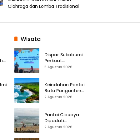
Olahraga dan Lomba Tradisional
Wisata
Dispar Sukabumi
ah
Perkuat
k
Keselamatan
5 Agustus 2026
Destinasi, SDM
Pariwisata Dibekali
Mitigasi hingga
 Umi
Keindahan Pantai
Teknik Evakuasi
Batu Panganten
Mulai Dilirik
2 Agustus 2026
Wisatawan Lokal
at
dan Luar Daerah
Pantai Cibuaya
Dipadati
Wisatawan,
2 Agustus 2026
Balawista Ingatkan
p di
Pengunjung Tetap