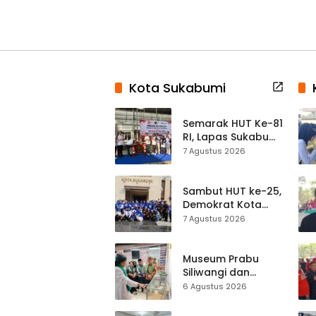
Kota Sukabumi
Semarak HUT Ke-81
RI, Lapas Sukabumi
Resmi Gelar Pekan
7 Agustus 2026
Olahraga dan
Lomba Tradisional
Sambut HUT ke-25,
Demokrat Kota
Sukabumi
7 Agustus 2026
Gelorakan
Gerakan Indonesia
ASRI Lewat Aksi
Museum Prabu
Bersih Masjid
Siliwangi dan
Agung
Museum Keramik
6 Agustus 2026
Al-Fath Punya
Gedung Baru,