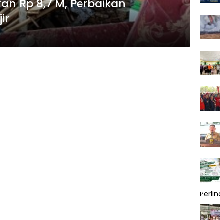
n Rp 8,7 M, Perbaikan
ir
Perli