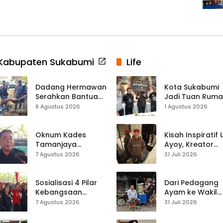
Kabupaten Sukabumi
Life
Dadang Hermawan
Kota Sukabumi
Serahkan Bantuan
Jadi Tuan Rum
Seragam
Kontes Batu Aki
8 Agustus 2026
1 Agustus 2026
Paskibraka
Nasional
Kecamatan
Ciracap
Oknum Kades
Kisah Inspiratif
Tamanjaya
Ayoy, Kreator
Terjerat Kasus
TikTok Asal
7 Agustus 2026
31 Juli 2026
Narkoba, Paoji
Sukabumi yang
Nurjaman Minta
Ubah Nasib Lew
Seleksi Calon
Live Streaming
Sosialisasi 4 Pilar
Dari Pedagang
Kades Diperketat
Kebangsaan
Ayam ke Wakil
Digelar di
Ketua DPRD, H.
7 Agustus 2026
31 Juli 2026
Jampangkulon,
Usep Kenang
Yulius Setiarto
Perjalanan Hidu