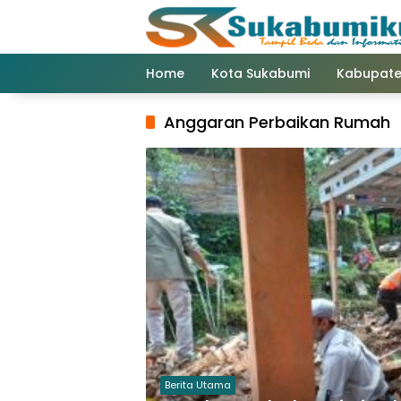
Langsung
ke
konten
Home
Kota Sukabumi
Kabupate
Anggaran Perbaikan Rumah
Berita Utama