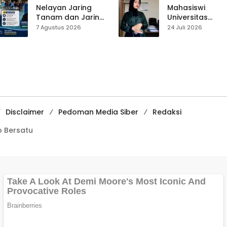
Tekankan
Pasar Cisaat
Nelayan Jaring
Mahasiswi
Pentingnya
Tanam dan Jaring
Universitas
Persatuan
Obor
Muhammadiyah
7 Agustus 2026
24 Juli 2026
Ujunggenteng
Sukabumi Raih
Sepakat Atur Zona
Juara II Kompeti
Penangkapan
Media
Pembelajaran
Digital Tingkat
Internasional
Disclaimer
Pedoman Media Siber
Redaksi
 Bersatu