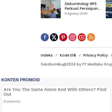
Hampir 500 Koleksi
Diskumindag-BPS
Dipisahkan
Perkuat Persiapan
Sensus Ekonomi,
6 Agustus 2026
Pelaku Usaha
Sukabumi Diminta
Terbuka Beri Data
Indeks
Kode Etik
Privacy Policy
Sukabumiku@2024 by PT Mediaku Grup