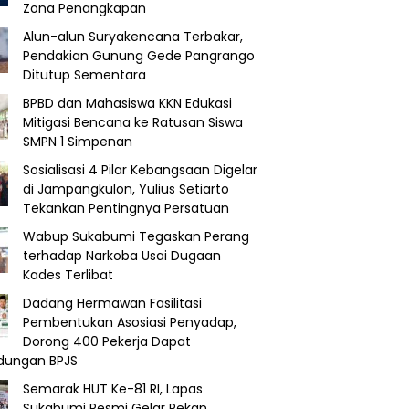
Zona Penangkapan
Alun-alun Suryakencana Terbakar,
Pendakian Gunung Gede Pangrango
Ditutup Sementara
BPBD dan Mahasiswa KKN Edukasi
Mitigasi Bencana ke Ratusan Siswa
SMPN 1 Simpenan
Sosialisasi 4 Pilar Kebangsaan Digelar
di Jampangkulon, Yulius Setiarto
Tekankan Pentingnya Persatuan
Wabup Sukabumi Tegaskan Perang
terhadap Narkoba Usai Dugaan
Kades Terlibat
Dadang Hermawan Fasilitasi
Pembentukan Asosiasi Penyadap,
Dorong 400 Pekerja Dapat
ndungan BPJS
Semarak HUT Ke-81 RI, Lapas
Sukabumi Resmi Gelar Pekan